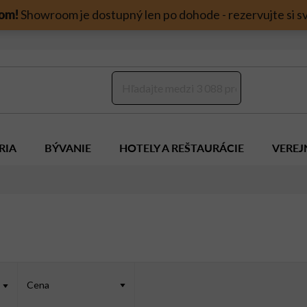
om!
Showroom je dostupný len po dohode - rezervujte si sv
RIA
BÝVANIE
HOTELY A REŠTAURÁCIE
VEREJ
Cena