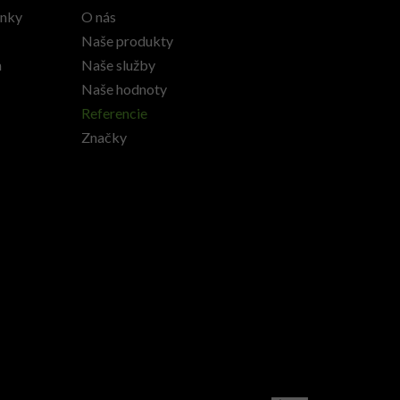
enky
O nás
Naše produkty
h
Naše služby
Naše hodnoty
Referencie
Značky