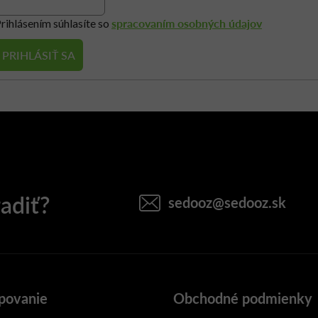
s
spracovaním osobných údajov
rihlásením súhlasíte so
u
PRIHLÁSIŤ SA
sedooz
@
sedooz.sk
povanie
Obchodné podmienky