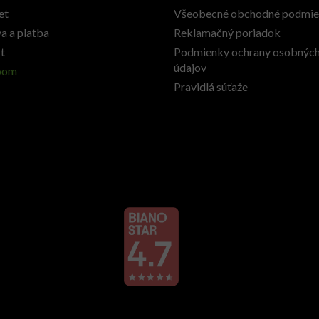
et
Všeobecné obchodné podmi
a a platba
Reklamačný poriadok
t
Podmienky ochrany osobnýc
údajov
oom
Pravidlá súťaže