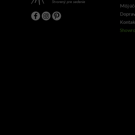
Môj úč
Doprav
Kontak
Showr