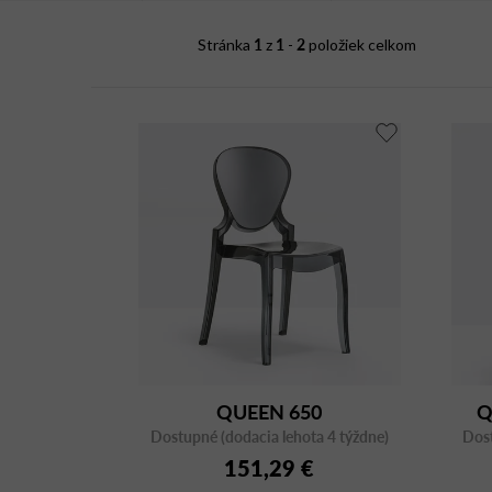
i
1
1
2
Stránka
z
-
položiek celkom
s
p
r
o
d
u
k
t
o
v
QUEEN 650
Q
Dostupné (dodacia lehota 4 týždne)
Dost
151,29 €