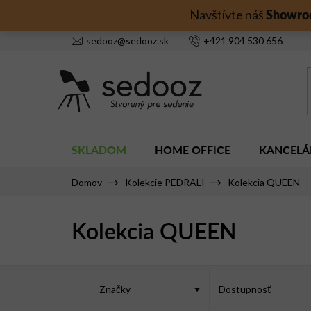
Prejsť
Showro
Navštívte náš
na
obsah
sedooz
@
sedooz.sk
+421
904 530 656
SKLADOM
HOME OFFICE
KANCELÁ
Domov
Kolekcie PEDRALI
Kolekcia QUEEN
Kolekcia QUEEN
V
ý
Značky
Dostupnosť
p