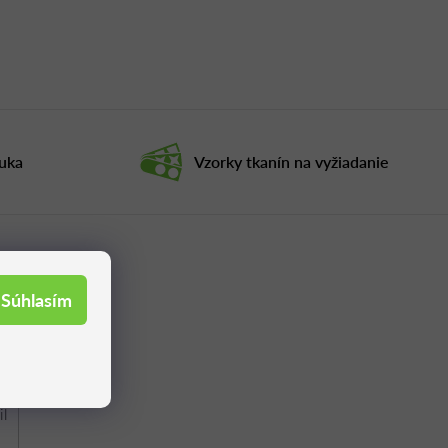
ruka
Vzorky tkanín na vyžiadanie
Súhlasím
il