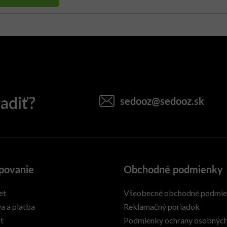
sedooz
@
sedooz.sk
povanie
Obchodné podmienky
et
Všeobecné obchodné podmi
a a platba
Reklamačný poriadok
t
Podmienky ochrany osobnýc