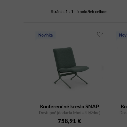
i
1
1
5
Stránka
z
-
položiek celkom
s
p
r
o
Novinka
Nov
d
u
k
t
o
v
Konferenčné kreslo SNAP
Ko
Dostupné (dodacia lehota 4 týždne)
20H
Dost
758,91 €