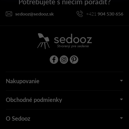
t
i
sedooz
@
sedooz.sk
+421
904 530 656
e
Nakupovanie
Obchodné podmienky
O Sedooz