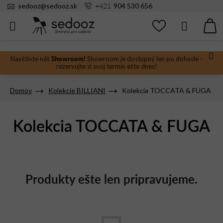
Prejsť
+421
sedooz
@
sedooz.sk
904 530 656
na
obsah
Hľadať
N
KO
Showroom!
Navštívte náš
Showroom je dostupný len po dohode -
rezervujte si svoj termín ešte dnes!
Domov
Kolekcie BILLIANI
Kolekcia TOCCATA & FUGA
Kolekcia TOCCATA & FUGA
Produkty ešte len pripravujeme.