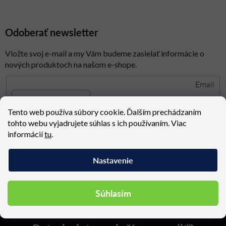
Odoberať newsletter
Vložte svoj e-mail a my Vám budeme zasielať informácie o
nových produktoch na našom e-shope.
Email
Tento web používa súbory cookie. Ďalším prechádzaním
spracovaním osobných údajov
Prihlásením súhlasíte so
tohto webu vyjadrujete súhlas s ich používaním. Viac
informácií
tu
.
PRIHLÁSIŤ SA
Nastavenie
Z
Kontakt
Súhlasím
á
p
ä