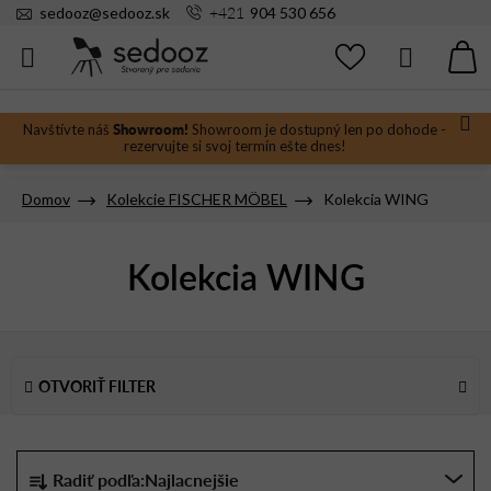
Prejsť
+421
sedooz
@
sedooz.sk
904 530 656
na
obsah
Hľadať
N
KO
Showroom!
Navštívte náš
Showroom je dostupný len po dohode -
rezervujte si svoj termín ešte dnes!
Domov
Kolekcie FISCHER MÖBEL
Kolekcia WING
Kolekcia WING
V
ý
OTVORIŤ FILTER
p
i
s
R
Radiť podľa:
Najlacnejšie
p