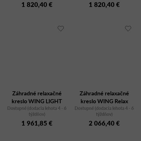
1 820,40 €
1 820,40 €
Záhradné relaxačné
Záhradné relaxačné
kreslo WING LIGHT
kreslo WING Relax
Dostupné (dodacia lehota 4 - 6
Relax 2754T, teak
Dostupné (dodacia lehota 4 - 6
2750AS
týždňov)
týždňov)
1 961,85 €
2 066,40 €