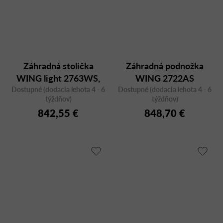
Záhradná stolička
Záhradná podnožka
WING light 2763WS,
WING 2722AS
Dostupné (dodacia lehota 4 - 6
biela
Dostupné (dodacia lehota 4 - 6
týždňov)
týždňov)
842,55 €
848,70 €