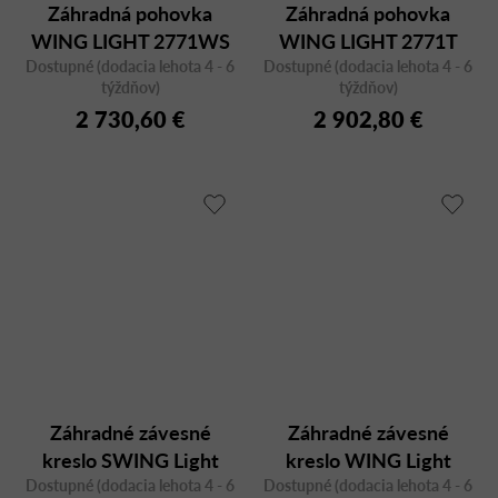
Záhradná pohovka
Záhradná pohovka
WING LIGHT 2771WS
WING LIGHT 2771T
Dostupné (dodacia lehota 4 - 6
biela, dvojmiestna
Dostupné (dodacia lehota 4 - 6
teak, dvojmiestna
týždňov)
týždňov)
2 730,60 €
2 902,80 €
Záhradné závesné
Záhradné závesné
kreslo SWING Light
kreslo WING Light
Dostupné (dodacia lehota 4 - 6
relax 2758G, svetlosivé
Dostupné (dodacia lehota 4 - 6
relax 2758AS, antracit