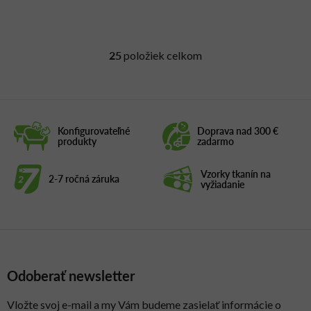
25
položiek celkom
O
v
l
á
d
Konfigurovateľné
Doprava nad 300 €
a
produkty
zadarmo
c
i
Vzorky tkanín na
2-7 ročná záruka
e
vyžiadanie
p
r
v
k
y
Odoberať newsletter
v
ý
p
Vložte svoj e-mail a my Vám budeme zasielať informácie o