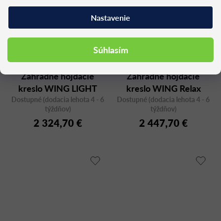
Nastavenie
Súhlasím
Záhradné hojdacie
Záhradné hojdacie
kreslo WING LIGHT
kreslo WING Relax
Dostupné (dodacia lehota 4 - 6
Relax 2754T, teak
Dostupné (dodacia lehota 4 - 6
rocking 2750T
týždňov)
týždňov)
2 324,70 €
2 447,70 €