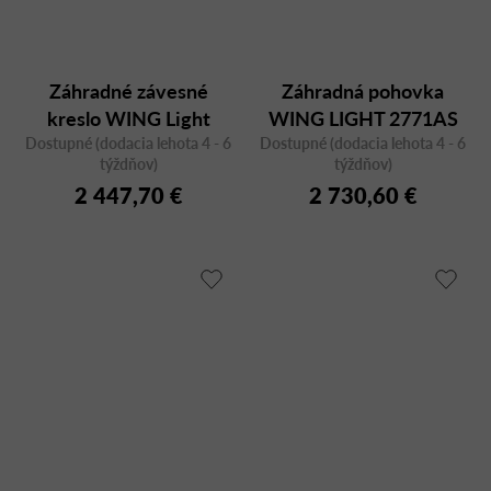
Záhradné závesné
Záhradná pohovka
kreslo WING Light
WING LIGHT 2771AS
Dostupné (dodacia lehota 4 - 6
relax 2756
Dostupné (dodacia lehota 4 - 6
antracit, dvojmiestna
týždňov)
týždňov)
2 447,70 €
2 730,60 €