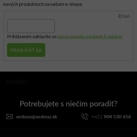
i
nových produktoch na našom e-shope.
s
Email
u
spracovaním osobných údajov
Prihlásením súhlasíte so
PRIHLÁSIŤ SA
Z
Kontakt
á
p
ä
t
i
sedooz
@
sedooz.sk
+421
904 530 656
e