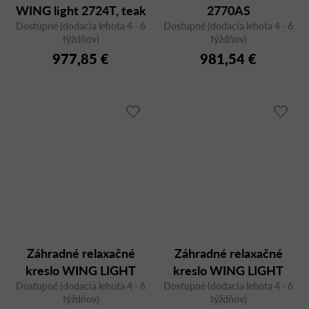
WING light 2724T, teak
2770AS
Dostupné (dodacia lehota 4 - 6
Dostupné (dodacia lehota 4 - 6
týždňov)
týždňov)
977,85 €
981,54 €
Záhradné relaxačné
Záhradné relaxačné
kreslo WING LIGHT
kreslo WING LIGHT
Dostupné (dodacia lehota 4 - 6
Relax 2754AS, antracit
Dostupné (dodacia lehota 4 - 6
Relax 2754WS, biele
týždňov)
týždňov)