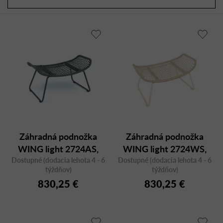
a
r
d
o
e
d
n
u
i
k
e
t
p
o
r
v
o
d
u
Záhradná podnožka
Záhradná podnožka
k
WING light 2724AS,
WING light 2724WS,
t
Dostupné (dodacia lehota 4 - 6
antracit
Dostupné (dodacia lehota 4 - 6
biela
o
týždňov)
týždňov)
v
830,25 €
830,25 €