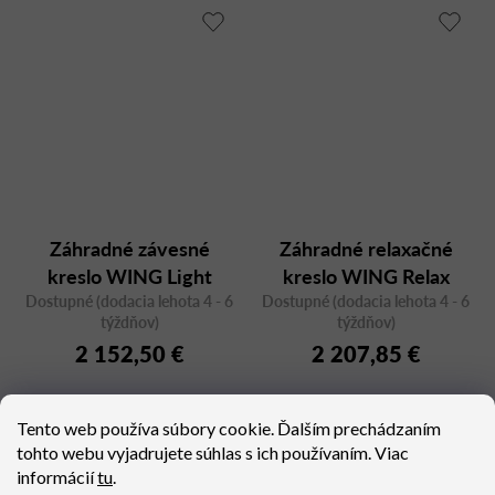
Záhradné závesné
Záhradné relaxačné
kreslo WING Light
kreslo WING Relax
Dostupné (dodacia lehota 4 - 6
relax 2755
Dostupné (dodacia lehota 4 - 6
2750T
týždňov)
týždňov)
2 152,50 €
2 207,85 €
Tento web používa súbory cookie. Ďalším prechádzaním
tohto webu vyjadrujete súhlas s ich používaním. Viac
informácií
tu
.