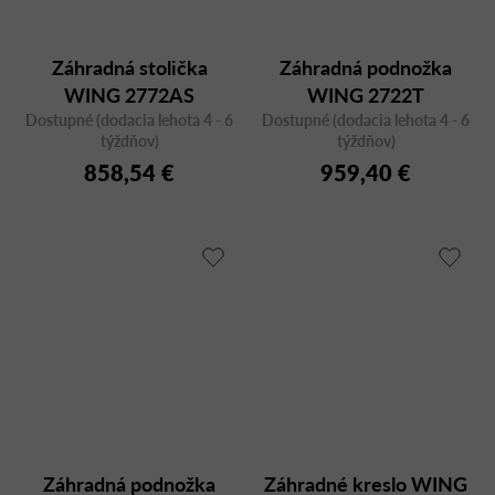
Záhradná stolička
Záhradná podnožka
WING 2772AS
WING 2722T
Dostupné (dodacia lehota 4 - 6
Dostupné (dodacia lehota 4 - 6
týždňov)
týždňov)
858,54 €
959,40 €
Záhradná podnožka
Záhradné kreslo WING