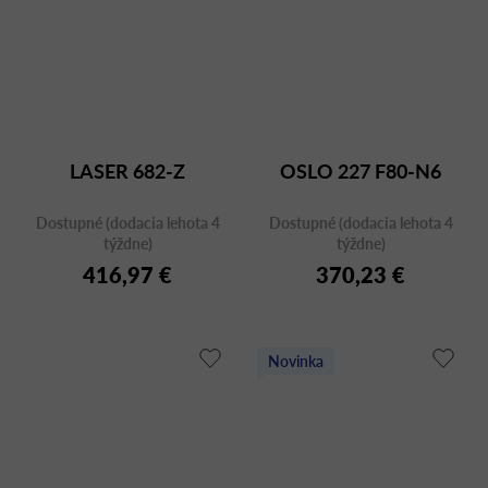
LASER 682-Z
OSLO 227 F80-N6
Dostupné (dodacia lehota 4
Dostupné (dodacia lehota 4
týždne)
týždne)
416,97 €
370,23 €
Novinka