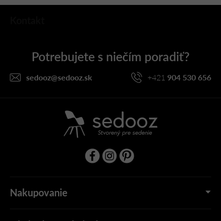
Z
Kontakt
á
p
ä
t
i
sedooz
@
sedooz.sk
+421
904 530 656
e
Nakupovanie