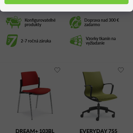
Konfigurovateľné
Doprava nad 300 €
produkty
zadarmo
Vzorky tkanín na
2-7 ročná záruka
vyžiadanie
DREAM+ 103BL
EVERYDAY 755