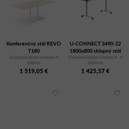
Konferenčný stôl REVO
U-CONNECT 3490-22
T180
1800x800 sklopný stôl
Dostupné (dodacia lehota 4
Dostupné (dodacia lehota 4 - 6
týždne)
týždňov)
1 519,05 €
1 425,57 €