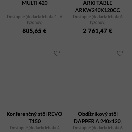
MULTI 420
ARKI TABLE
ARKW240X120CC
Dostupné (dodacia lehota 4 - 6
Dostupné (dodacia lehota 6
týždňov)
týždňov)
805,65 €
2 761,47 €
Konferenčný stôl REVO
Obdĺžnikový stôl
T150
DAPPER A 240x120,
Dostupné (dodacia lehota 4
Dostupné (dodacia lehota 6
orech