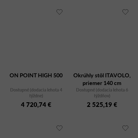
ON POINT HIGH 500
Okrúhly stôl ITAVOLO,
priemer 140 cm
Dostupné (dodacia lehota 4
Dostupné (dodacia lehota 6
týždne)
týždňov)
4 720,74 €
2 525,19 €