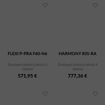
FLEXI P-PRA F60-N6
HARMONY 835-RA
Dostupné (dodacia lehota 4
Dostupné (dodacia lehota 4
týždne)
týždne)
571,95 €
777,36 €