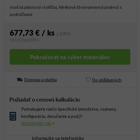
otočná plastová stolička, hliníková štvorramenná podnož s
podrúčkami
677,73 €
/ ks
551 €
bez DPH
Jednotková cena:
Pokračovať na výber materiálov
Doprava a platba
Do obľúbených
Požiadať o cenovú kalkuláciu
Potrebujete niečo špecifické (množstvo, rozmery,
konfiguráciu, doručenie a pod.)?
Informujte sa telefonicky