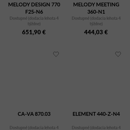
MELODY DESIGN 770
MELODY MEETING
F25-N6
360-N1
Dostupné (dodacia lehota 4
Dostupné (dodacia lehota 4
týždne)
týždne)
651,90 €
444,03 €
CA-VA 870.03
ELEMENT 440-Z-N4
Dostupné (dodacia lehota 4
Dostupné (dodacia lehota 4