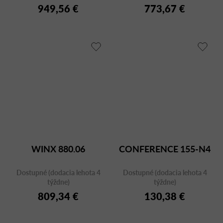
949,56 €
773,67 €
WINX 880.06
CONFERENCE 155-N4
Dostupné (dodacia lehota 4
Dostupné (dodacia lehota 4
týždne)
týždne)
809,34 €
130,38 €