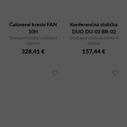
Čalúnené kreslo FAN
Konferenčná stolička
10H
DUO DU-03 BR-02
Dostupné (dodacia lehota 4
Dostupné (dodacia lehota 4
týždne)
týždne)
328,41 €
157,44 €