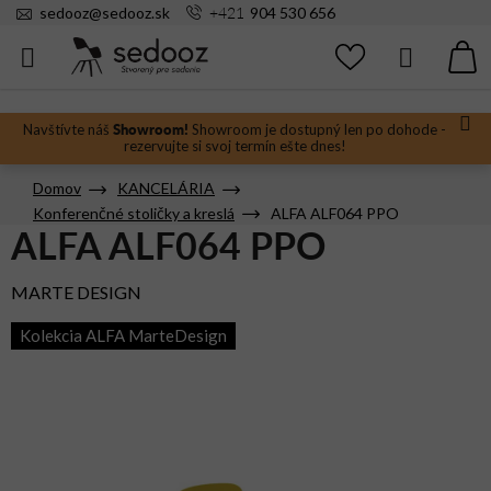
Prejsť
+421
sedooz
@
sedooz.sk
904 530 656
na
obsah
Hľadať
N
KO
Showroom!
Navštívte náš
Showroom je dostupný len po dohode -
rezervujte si svoj termín ešte dnes!
Domov
KANCELÁRIA
Konferenčné stoličky a kreslá
ALFA ALF064 PPO
ALFA ALF064 PPO
MARTE DESIGN
Kolekcia ALFA MarteDesign