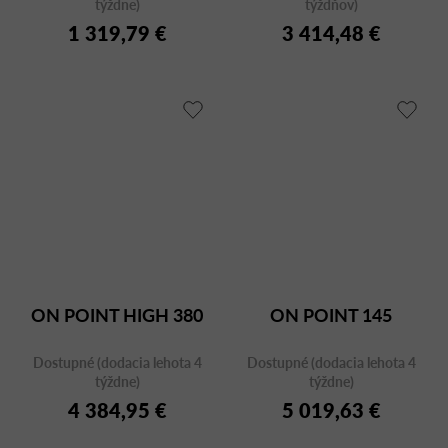
týždne)
týždňov)
1 319,79 €
3 414,48 €
ON POINT HIGH 380
ON POINT 145
Dostupné (dodacia lehota 4
Dostupné (dodacia lehota 4
týždne)
týždne)
4 384,95 €
5 019,63 €