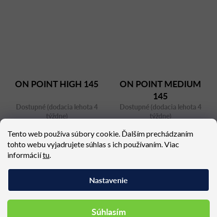
ON POINT HIGH 145
ON POINT MEDIUM
145
Dostupné (dodacia lehota 4
Dostupné (dodacia lehota 4
týždne)
týždne)
4 472,28 €
4 226,28 €
Tento web používa súbory cookie. Ďalším prechádzaním
tohto webu vyjadrujete súhlas s ich používaním. Viac
informácií
tu
.
Nastavenie
Podobné produkty
Súhlasím