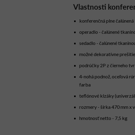
Vlastnosti konfere
konferenčná plne čalúnená 
operadlo - čalúnené tkani
sedadlo - čalúnené tkanin
možné dekoratívne prešitie
podrúčky 2P z čierneho tv
4-nohá podnož, oceľová rúr
farba
teflónové klzáky (univerzál
rozmery - šírka 470 mm x
hmotnosť netto - 7,5 kg