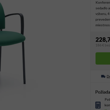
Konferenč
sedadlo a
výberu, 4
prevedeni
miestnos
228,
186 €
be
Jednotko
Do
Požiada
Pot
kon