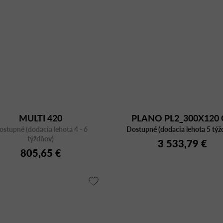
MULTI 420
PLANO PL2_300X120 
ostupné (dodacia lehota 4 - 6
Dostupné (dodacia lehota 5 týž
BI/CFC BI
týždňov)
3 533,79 €
805,65 €