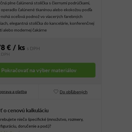
ná plne čalúnená stolička s čiernymi podrúčkami,
 operadlo čalúnené tkaninou alebo ekokožou podľa
-nohá oceľová podnož vo viacerých farebných
ach, elegantná stolička do kancelárie, konferenčnej
ti alebo modernej čakárne
78 €
/ ks
z DPH
vá cena:
Pokračovať na výber materiálov
prava a platba
Do obľúbených
ť o cenovú kalkuláciu
rebujete niečo špecifické (množstvo, rozmery,
figuráciu, doručenie a pod.)?