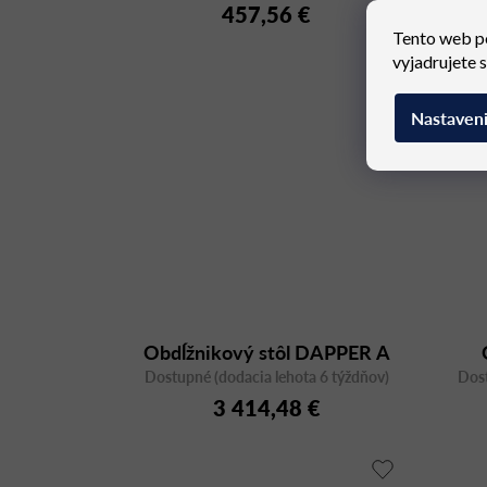
457,56 €
Tento web p
vyjadrujete 
Nastaven
Obdĺžnikový stôl DAPPER A
Dostupné (dodacia lehota 6 týždňov)
240x120, orech
Dost
3 414,48 €