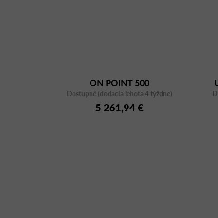
ON POINT 500
Dostupné (dodacia lehota 4 týždne)
D
5 261,94 €