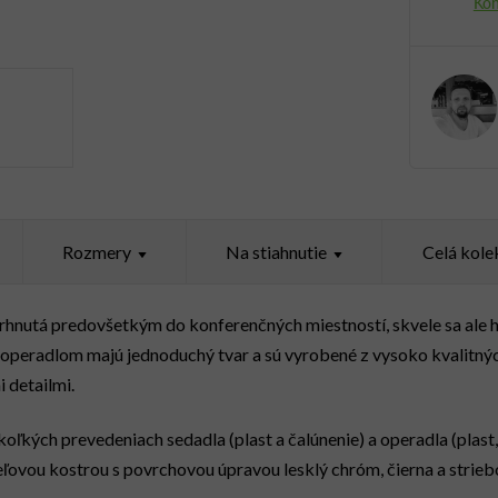
Rozmery
Celá kole
vrhnutá predovšetkým do konferenčných miestností, skvele sa ale ho
operadlom majú jednoduchý tvar a sú vyrobené z vysoko kvalitnýc
 detailmi.
koľkých prevedeniach sedadla (plast a čalúnenie) a operadla (plast, 
ovou kostrou s povrchovou úpravou lesklý chróm, čierna a strieb