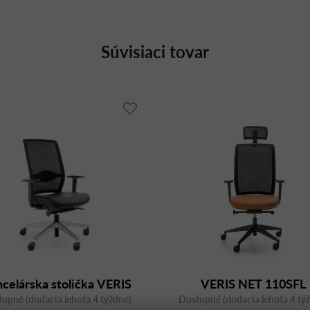
Súvisiaci tovar
celárska stolička VERIS
VERIS NET 110SFL
upné (dodacia lehota 4 týždne)
ET 101SFL otočná, so
Dostupné (dodacia lehota 4 tý