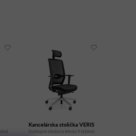
Kancelárska stolička VERIS
ždne)
Dostupné (dodacia lehota 4 týždne)
NET 111SFL otočná, so