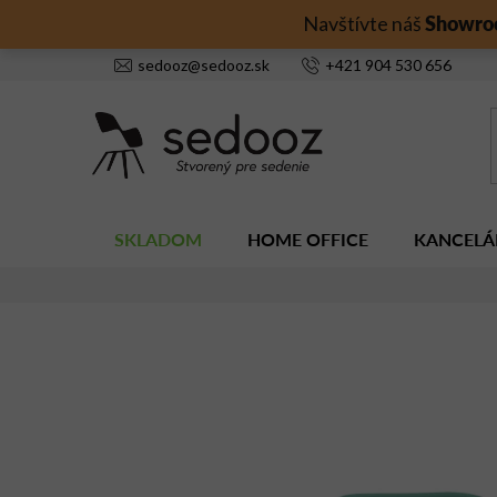
Prejsť
Showro
Navštívte náš
na
obsah
sedooz
@
sedooz.sk
+421
904 530 656
SKLADOM
HOME OFFICE
KANCELÁ