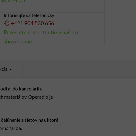
Informujte sa telefonicky
+421
904 530 656
Rezerujte si stretnutie v našom
showroome
kcia
dí aj do kancelárií a
h materiálov. Operadlo je
čalúnenie a sieťovina), ktoré
orná farba.