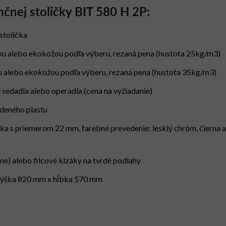
nčnej stoličky BIT 580 H 2P:
stolička
nou alebo ekokožou podľa výberu, rezaná pena (hustota 25kg/m3)
ou alebo ekokožou podľa výberu, rezaná pena (hustota 35kg/m3)
 sedadla alebo operadla (cena na vyžiadanie)
rdeného plastu
ka s priemerom 22 mm, farebné prevedenie: lesklý chróm, čierna 
ne) alebo filcové klzáky na tvrdé podlahy
 výška 820 mm x hĺbka 570 mm