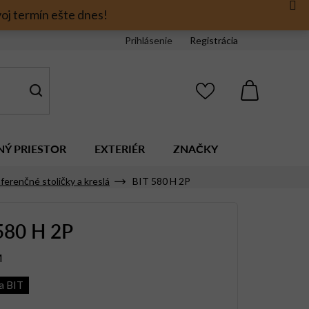
oj termín ešte dnes!
Prihlásenie
Registrácia
NÁKUPNÝ
KOŠÍK
NÝ PRIESTOR
EXTERIÉR
ZNAČKY
ferenčné stoličky a kreslá
BIT 580 H 2P
580 H 2P
M
a BIT