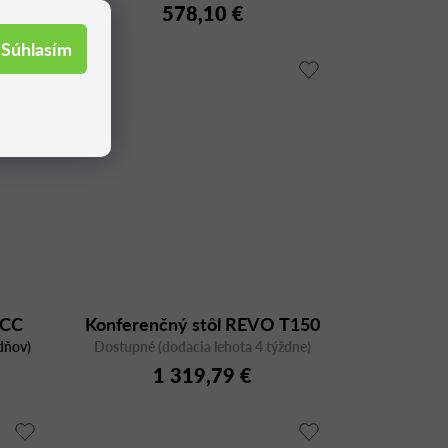
sieťovým operadlom
578,10 €
Súhlasím
 CC
Konferenčný stôl REVO T150
dňov)
Dostupné (dodacia lehota 4 týždne)
1 319,79 €