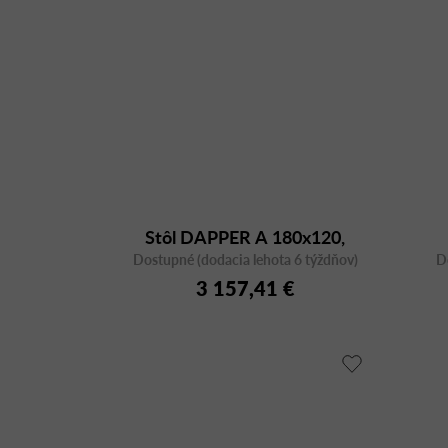
Stôl DAPPER A 180x120,
Dostupné (dodacia lehota 6 týždňov)
orech
D
3 157,41 €