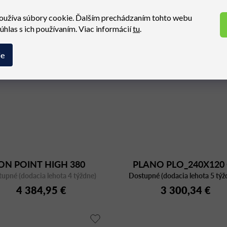
sieťovým operadlom
487,08 €
549,81 €
oužíva súbory cookie. Ďalším prechádzaním tohto webu
súhlas s ich používaním. Viac informácií
tu
.
ie
ON POINT HIGH 380
PLANO PLO_240X120
upné (dodacia lehota 4 týždne)
Dostupné (dodacia lehota 5 týž
AC/CFC BI
4 384,95 €
3 300,34 €