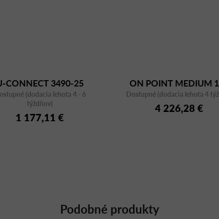
U-CONNECT 3490-25
ON POINT MEDIUM 1
ostupné (dodacia lehota 4 - 6
1400x800 sklopný stôl
Dostupné (dodacia lehota 4 tý
týždňov)
4 226,28 €
1 177,11 €
Podobné produkty