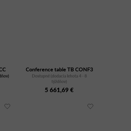
CC
Conference table TB CONF3
dňov)
Dostupné (dodacia lehota 4 - 8
týždňov)
5 661,69 €