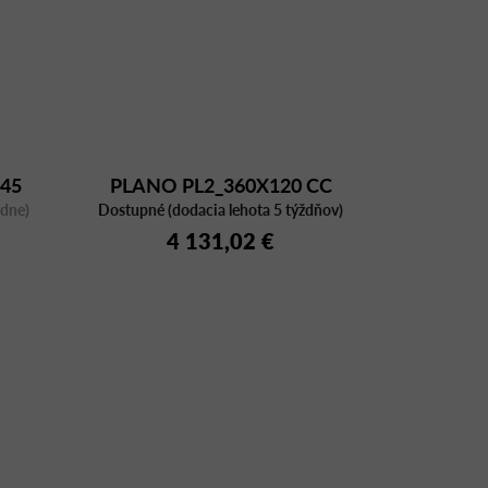
45
PLANO PL2_360X120 CC
ždne)
Dostupné (dodacia lehota 5 týždňov)
BI/CFC BI
4 131,02 €