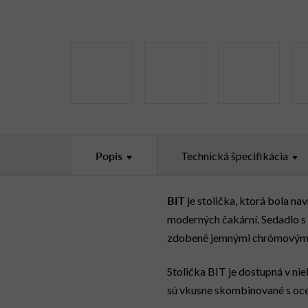
Popis
Technická špecifikácia
BIT
je stolička, ktorá bola na
moderných čakární. Sedadlo s 
zdobené jemnými chrómovými
Stolička BIT je dostupná v nie
sú vkusne skombinované s oceľ