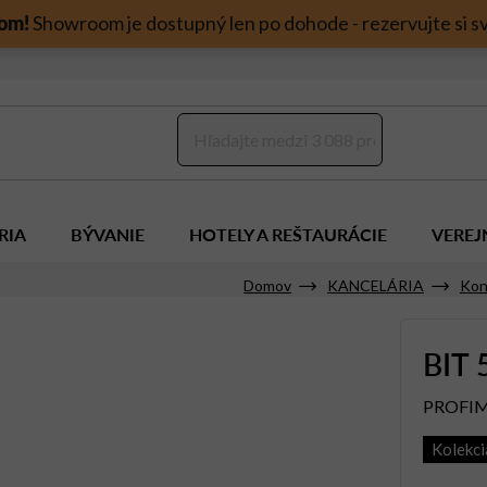
om!
Showroom je dostupný len po dohode - rezervujte si sv
RIA
BÝVANIE
HOTELY A REŠTAURÁCIE
VEREJ
Domov
KANCELÁRIA
Kon
BIT 
PROFI
Kolekci