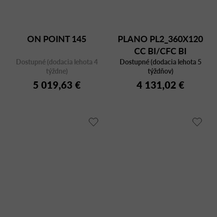
ON POINT 145
PLANO PL2_360X120
CC BI/CFC BI
Dostupné (dodacia lehota 4
Dostupné (dodacia lehota 5
týždne)
týždňov)
5 019,63 €
4 131,02 €