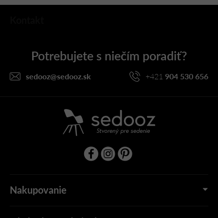
Z
Kontakt
á
p
ä
t
i
sedooz
@
sedooz.sk
+421
904 530 656
e
Nakupovanie