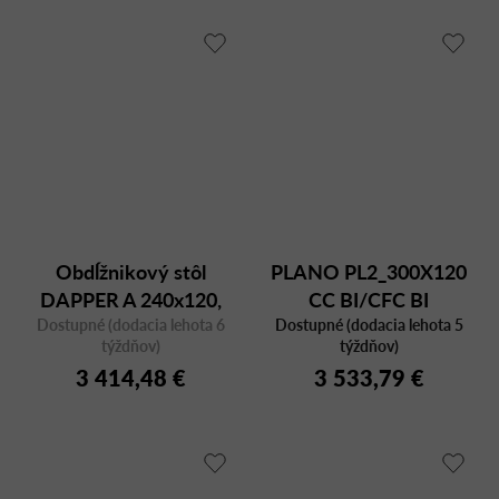
Obdĺžnikový stôl
PLANO PL2_300X120
DAPPER A 240x120,
CC BI/CFC BI
Dostupné (dodacia lehota 6
orech
Dostupné (dodacia lehota 5
týždňov)
týždňov)
3 414,48 €
3 533,79 €