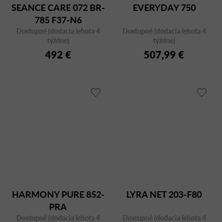
SEANCE CARE 072 BR-
EVERYDAY 750
785 F37-N6
Dostupné (dodacia lehota 4
Dostupné (dodacia lehota 4
týždne)
týždne)
492 €
507,99 €
HARMONY PURE 852-
LYRA NET 203-F80
PRA
Dostupné (dodacia lehota 4
Dostupné (dodacia lehota 4