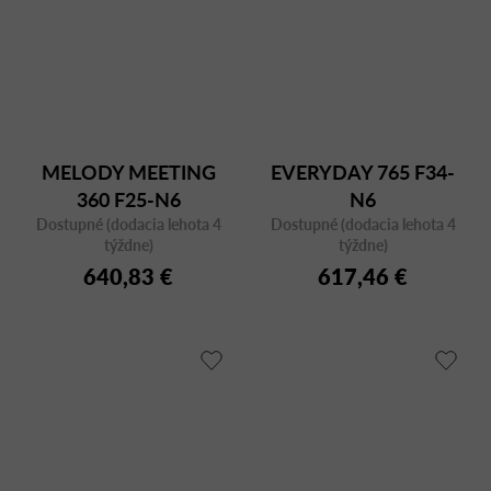
MELODY MEETING
EVERYDAY 765 F34-
360 F25-N6
N6
Dostupné (dodacia lehota 4
Dostupné (dodacia lehota 4
týždne)
týždne)
640,83 €
617,46 €