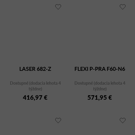
LASER 682-Z
FLEXI P-PRA F60-N6
Dostupné (dodacia lehota 4
Dostupné (dodacia lehota 4
týždne)
týždne)
416,97 €
571,95 €