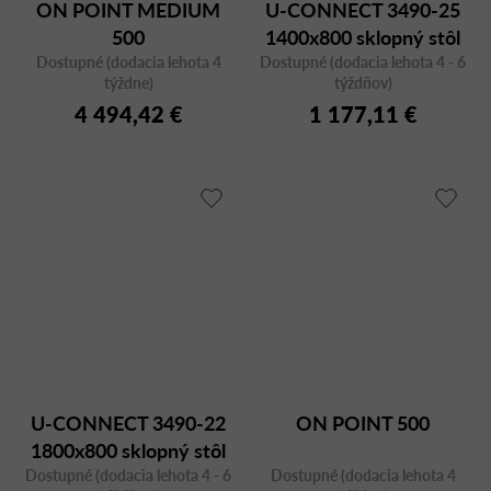
ON POINT MEDIUM
U-CONNECT 3490-25
500
1400x800 sklopný stôl
Dostupné (dodacia lehota 4
Dostupné (dodacia lehota 4 - 6
týždne)
týždňov)
4 494,42 €
1 177,11 €
U-CONNECT 3490-22
ON POINT 500
1800x800 sklopný stôl
Dostupné (dodacia lehota 4 - 6
Dostupné (dodacia lehota 4