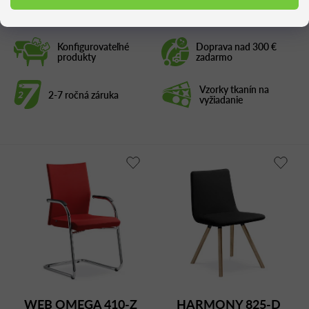
Konfigurovateľné
Doprava nad 300 €
produkty
zadarmo
Vzorky tkanín na
2-7 ročná záruka
vyžiadanie
WEB OMEGA 410-Z
HARMONY 825-D