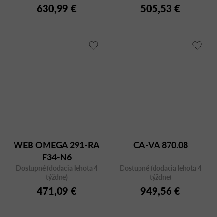
630,99 €
505,53 €
WEB OMEGA 291-RA
CA-VA 870.08
F34-N6
Dostupné (dodacia lehota 4
Dostupné (dodacia lehota 4
týždne)
týždne)
471,09 €
949,56 €