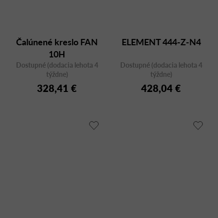
Čalúnené kreslo FAN
ELEMENT 444-Z-N4
10H
Dostupné (dodacia lehota 4
Dostupné (dodacia lehota 4
týždne)
týždne)
328,41 €
428,04 €