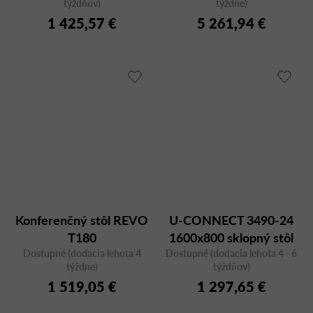
týždňov)
týždne)
1 425,57 €
5 261,94 €
Konferenčný stôl REVO
U-CONNECT 3490-24
T180
1600x800 sklopný stôl
Dostupné (dodacia lehota 4
Dostupné (dodacia lehota 4 - 6
týždne)
týždňov)
1 519,05 €
1 297,65 €