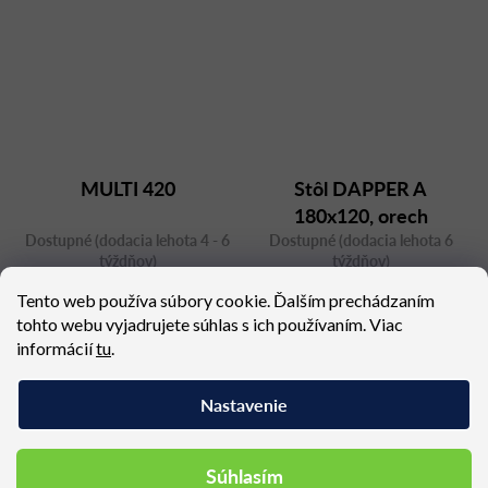
MULTI 420
Stôl DAPPER A
180x120, orech
Dostupné (dodacia lehota 4 - 6
Dostupné (dodacia lehota 6
týždňov)
týždňov)
805,65 €
3 157,41 €
Tento web používa súbory cookie. Ďalším prechádzaním
tohto webu vyjadrujete súhlas s ich používaním. Viac
informácií
tu
.
Nastavenie
Podobné produkty
Súhlasím