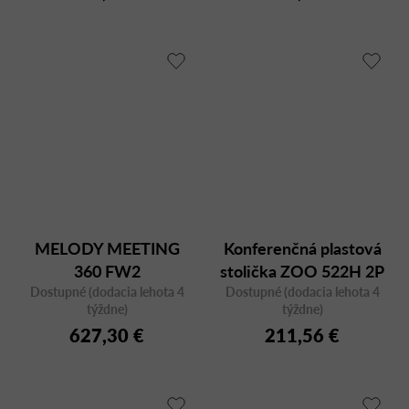
MELODY MEETING
Konferenčná plastová
360 FW2
stolička ZOO 522H 2P
Dostupné (dodacia lehota 4
Dostupné (dodacia lehota 4
s podrúčkami
týždne)
týždne)
627,30 €
211,56 €