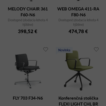
MELODY CHAIR 361
WEB OMEGA 411-RA
F60-N6
F80-N6
Dostupné (dodacia lehota 4
Dostupné (dodacia lehota 4
týždne)
týždne)
398,52 €
474,78 €
Novinka
FLY 703 F34-N6
Konferenčná stolička
FLEXI LIGHT CHL BR