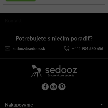
Z
Kontakt
á
p
ä
t
i
sedooz
@
sedooz.sk
+421
904 530 656
e
Nakupovanie