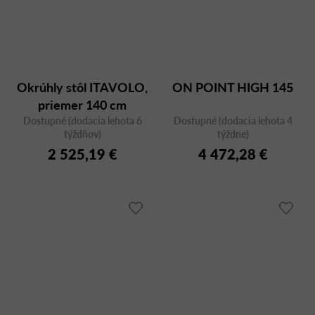
Okrúhly stôl ITAVOLO,
ON POINT HIGH 145
priemer 140 cm
Dostupné (dodacia lehota 6
Dostupné (dodacia lehota 4
týždňov)
týždne)
2 525,19 €
4 472,28 €