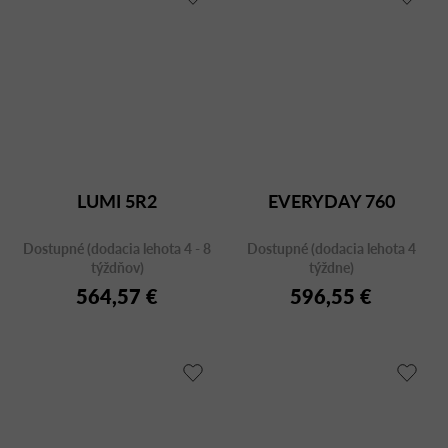
LUMI 5R2
EVERYDAY 760
Dostupné (dodacia lehota 4 - 8
Dostupné (dodacia lehota 4
týždňov)
týždne)
564,57 €
596,55 €