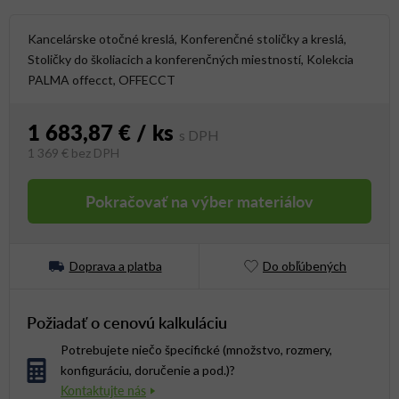
Kancelárske otočné kreslá, Konferenčné stoličky a kreslá,
Stoličky do školiacich a konferenčných miestností, Kolekcia
PALMA offecct, OFFECCT
1 683,87 €
/ ks
1 369 €
bez DPH
Jednotková cena:
Pokračovať na výber materiálov
Doprava a platba
Do obľúbených
Požiadať o cenovú kalkuláciu
Potrebujete niečo špecifické (množstvo, rozmery,
konfiguráciu, doručenie a pod.)?