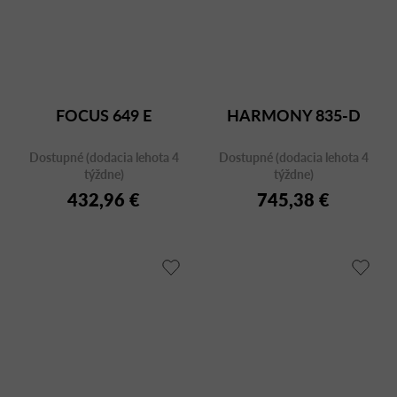
FOCUS 649 E
HARMONY 835-D
Dostupné (dodacia lehota 4
Dostupné (dodacia lehota 4
týždne)
týždne)
432,96 €
745,38 €