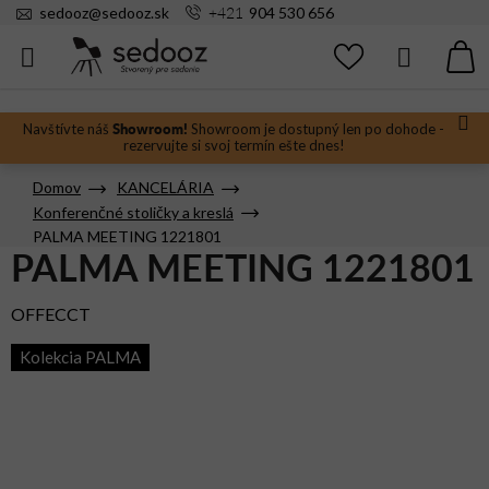
Prejsť
+421
sedooz
@
sedooz.sk
904 530 656
na
obsah
Hľadať
N
KO
Showroom!
Navštívte náš
Showroom je dostupný len po dohode -
rezervujte si svoj termín ešte dnes!
Domov
KANCELÁRIA
Konferenčné stoličky a kreslá
PALMA MEETING 1221801
PALMA MEETING 1221801
OFFECCT
Kolekcia PALMA