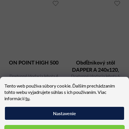
ON POINT HIGH 500
Obdĺžnikový stôl
DAPPER A 240x120,
Dostupné (dodacia lehota 4
Dostupné (dodacia lehota 6
orech
týždne)
týždňov)
Tento web používa súbory cookie. Ďalším prechádzaním
4 720,74 €
3 414,48 €
tohto webu vyjadrujete súhlas s ich používaním. Viac
informácií
tu
.
Nastavenie