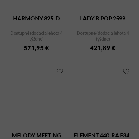
HARMONY 825-D
LADY B POP 2599
Dostupné (dodacia lehota 4
Dostupné (dodacia lehota 4
týždne)
týždne)
571,95 €
421,89 €
MELODY MEETING
ELEMENT 440-RA F34-