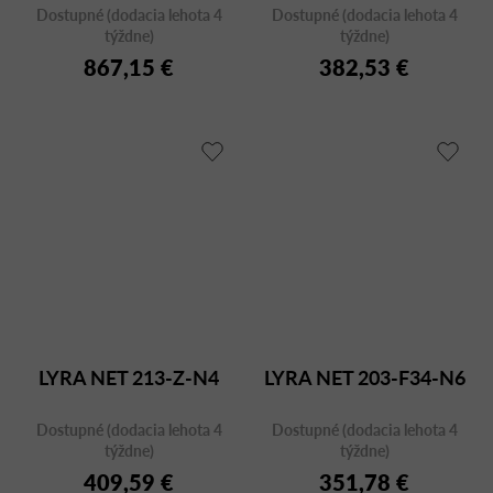
Dostupné (dodacia lehota 4
Dostupné (dodacia lehota 4
F95-BL
týždne)
týždne)
867,15 €
382,53 €
LYRA NET 213-Z-N4
LYRA NET 203-F34-N6
Dostupné (dodacia lehota 4
Dostupné (dodacia lehota 4
týždne)
týždne)
409,59 €
351,78 €