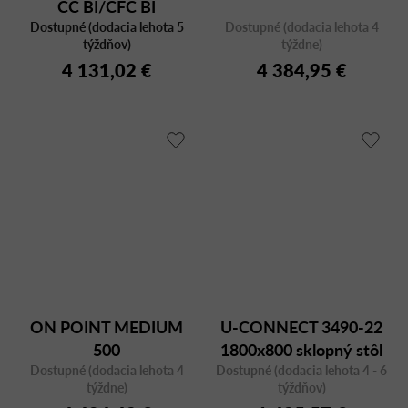
CC BI/CFC BI
Dostupné (dodacia lehota 5
Dostupné (dodacia lehota 4
týždňov)
týždne)
4 131,02 €
4 384,95 €
ON POINT MEDIUM
U-CONNECT 3490-22
500
1800x800 sklopný stôl
Dostupné (dodacia lehota 4
Dostupné (dodacia lehota 4 - 6
týždne)
týždňov)