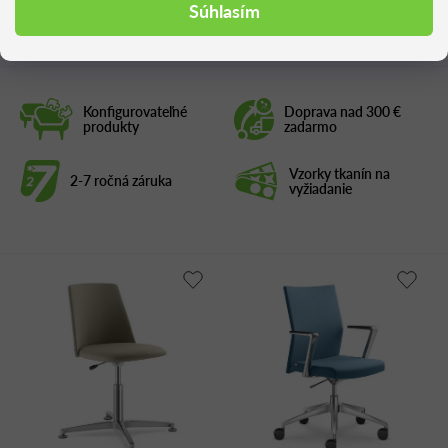
Podobné produkty
Súhlasím
Konfigurovateľné
Doprava nad 300 €
produkty
zadarmo
Vzorky tkanín na
2-7 ročná záruka
vyžiadanie