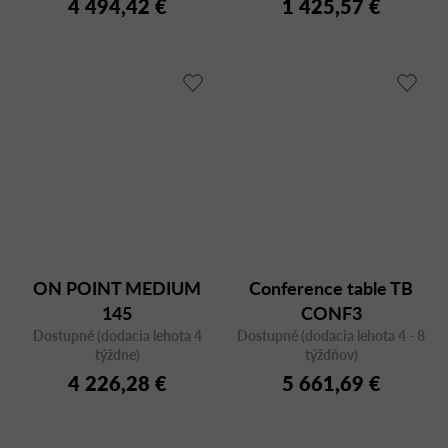
4 494,42 €
1 425,57 €
ON POINT MEDIUM
Conference table TB
145
CONF3
Dostupné (dodacia lehota 4
Dostupné (dodacia lehota 4 - 8
týždne)
týždňov)
4 226,28 €
5 661,69 €