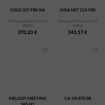
OSLO 227 F80-N6
LYRA NET 213-F80
Dostupné (dodacia lehota 4
Dostupné (dodacia lehota 4
týždne)
týždne)
370,23 €
343,17 €
MELODY MEETING
CA-VA 870.08
360-N1