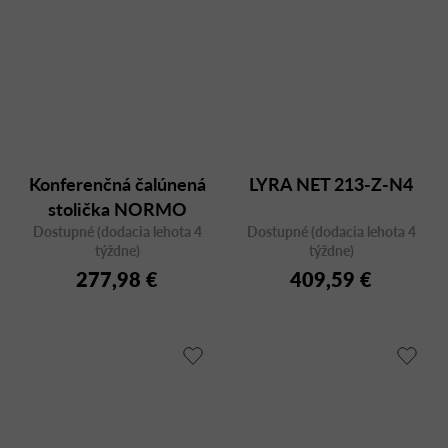
Konferenčná čalúnená
LYRA NET 213-Z-N4
stolička NORMO
Dostupné (dodacia lehota 4
500HC na kolieskach
Dostupné (dodacia lehota 4
týždne)
týždne)
277,98 €
409,59 €