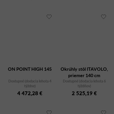
ON POINT HIGH 145
Okrúhly stôl ITAVOLO,
priemer 140 cm
Dostupné (dodacia lehota 4
Dostupné (dodacia lehota 6
týždne)
týždňov)
4 472,28 €
2 525,19 €