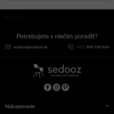
Z
Kontakt
á
p
ä
t
i
sedooz
@
sedooz.sk
+421
904 530 656
e
Nakupovanie