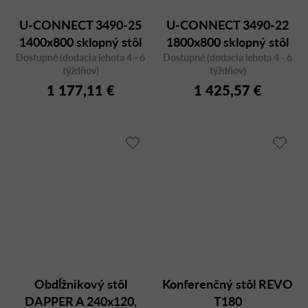
U-CONNECT 3490-25
U-CONNECT 3490-22
1400x800 sklopný stôl
1800x800 sklopný stôl
Dostupné (dodacia lehota 4 - 6
Dostupné (dodacia lehota 4 - 6
týždňov)
týždňov)
1 177,11 €
1 425,57 €
Obdĺžnikový stôl
Konferenčný stôl REVO
DAPPER A 240x120,
T180