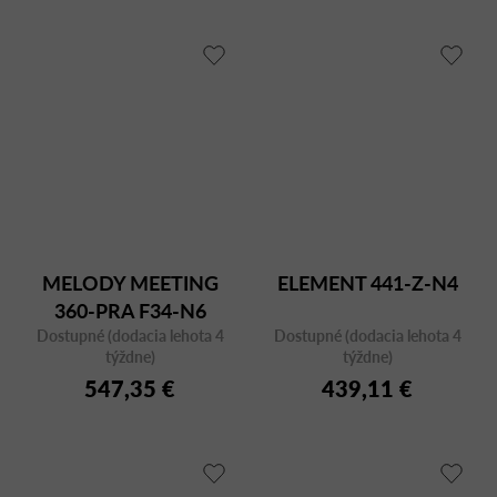
MELODY MEETING
ELEMENT 441-Z-N4
360-PRA F34-N6
Dostupné (dodacia lehota 4
Dostupné (dodacia lehota 4
týždne)
týždne)
547,35 €
439,11 €