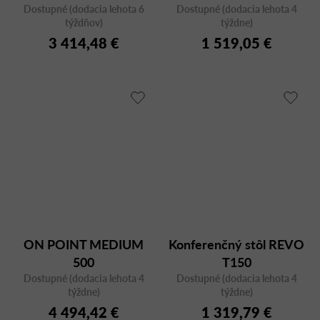
Dostupné (dodacia lehota 6
orech
Dostupné (dodacia lehota 4
týždňov)
týždne)
3 414,48 €
1 519,05 €
ON POINT MEDIUM
Konferenčný stôl REVO
500
T150
Dostupné (dodacia lehota 4
Dostupné (dodacia lehota 4
týždne)
týždne)
4 494,42 €
1 319,79 €