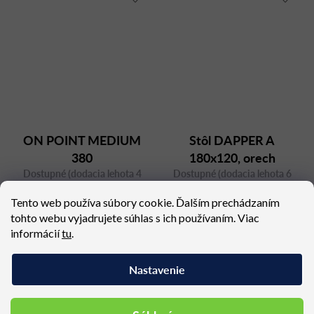
ON POINT MEDIUM
Stôl DAPPER A
380
180x120, orech
Dostupné (dodacia lehota 4
Dostupné (dodacia lehota 6
týždne)
týždňov)
Tento web používa súbory cookie. Ďalším prechádzaním
4 270,56 €
3 157,41 €
tohto webu vyjadrujete súhlas s ich používaním. Viac
informácií
tu
.
Nastavenie
Podobné produkty