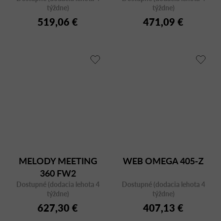
týždne)
týždne)
519,06 €
471,09 €
MELODY MEETING
WEB OMEGA 405-Z
360 FW2
Dostupné (dodacia lehota 4
Dostupné (dodacia lehota 4
týždne)
týždne)
627,30 €
407,13 €