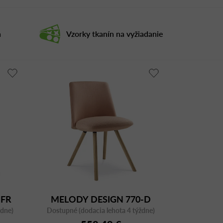
a
Vzorky tkanín na vyžiadanie
-FR
MELODY DESIGN 770-D
ždne)
Dostupné (dodacia lehota 4 týždne)