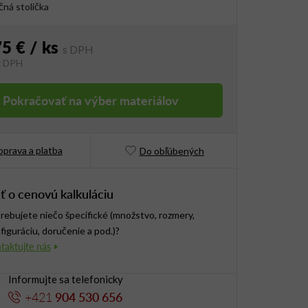
ná stolička
75 €
/ ks
z DPH
vá cena:
Pokračovať na výber materiálov
prava a platba
Do obľúbených
ť o cenovú kalkuláciu
rebujete niečo špecifické (množstvo, rozmery,
figuráciu, doručenie a pod.)?
Informujte sa telefonicky
+421
904 530 656