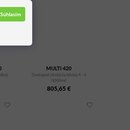
Súhlasím
0
MULTI 420
ždne)
Dostupné (dodacia lehota 4 - 6
týždňov)
805,65 €