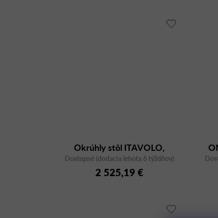
Okrúhly stôl ITAVOLO,
O
Dostupné (dodacia lehota 6 týždňov)
priemer 140 cm
Dost
2 525,19 €