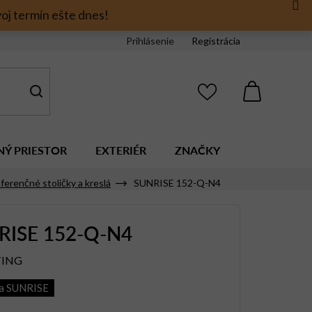
oj termín ešte dnes!
Prihlásenie
Registrácia
NÁKUPNÝ
KOŠÍK
NÝ PRIESTOR
EXTERIÉR
ZNAČKY
ferenčné stoličky a kreslá
SUNRISE 152-Q-N4
RISE 152-Q-N4
TING
ia SUNRISE