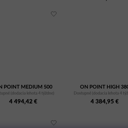
N POINT MEDIUM 500
ON POINT HIGH 38
upné (dodacia lehota 4 týždne)
Dostupné (dodacia lehota 4 tý
4 494,42 €
4 384,95 €