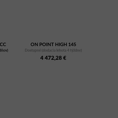
 CC
ON POINT HIGH 145
dňov)
Dostupné (dodacia lehota 4 týždne)
4 472,28 €