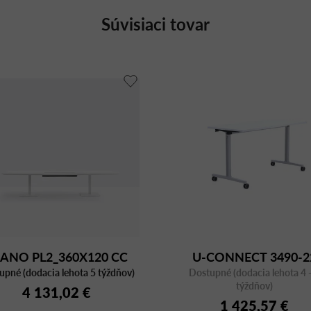
Súvisiaci tovar
LANO PL2_360X120 CC
U-CONNECT 3490-2
upné (dodacia lehota 5 týždňov)
BI/CFC BI
Dostupné (dodacia lehota 4 -
1800x800 sklopný stô
týždňov)
4 131,02 €
1 425,57 €