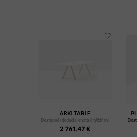
ARKI TABLE
P
Dostupné (dodacia lehota 6 týždňov)
ARKW240X120CC
Dost
2 761,47 €