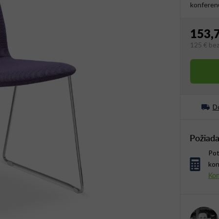
konferenč
153,
125 €
be
Jednotko
Do
Požiada
Pot
kon