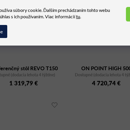
oužíva súbory cookie. Ďalším prechádzaním tohto webu
súhlas s ich používaním. Viac informácií
tu
.
ie
ferenčný stôl REVO T150
ON POINT HIGH 50
upné (dodacia lehota 4 týždne)
Dostupné (dodacia lehota 4 tý
1 319,79 €
4 720,74 €