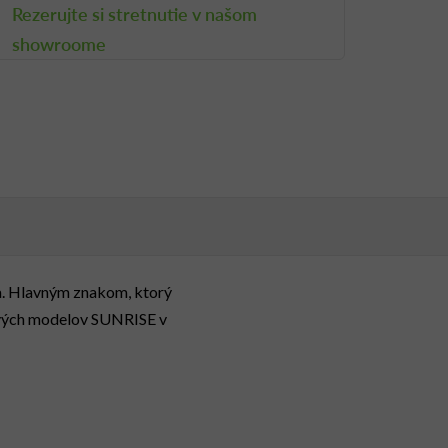
Rezerujte si stretnutie v našom
showroome
ia. Hlavným znakom, ktorý
livých modelov SUNRISE v