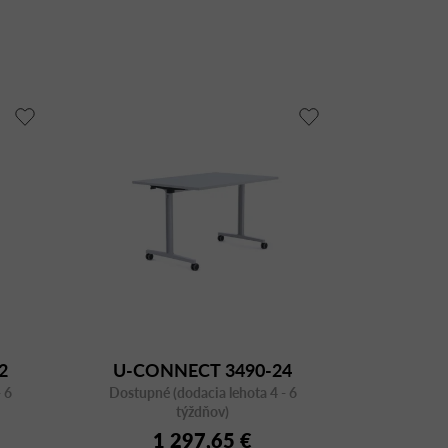
2
U-CONNECT 3490-24
 6
l
Dostupné (dodacia lehota 4 - 6
1600x800 sklopný stôl
týždňov)
1 297,65 €