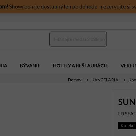
om!
Showroom je dostupný len po dohode - rezervujte si sv
RIA
BÝVANIE
HOTELY A REŠTAURÁCIE
VEREJ
Domov
KANCELÁRIA
Kon
SUN
LD SEA
Kolekc