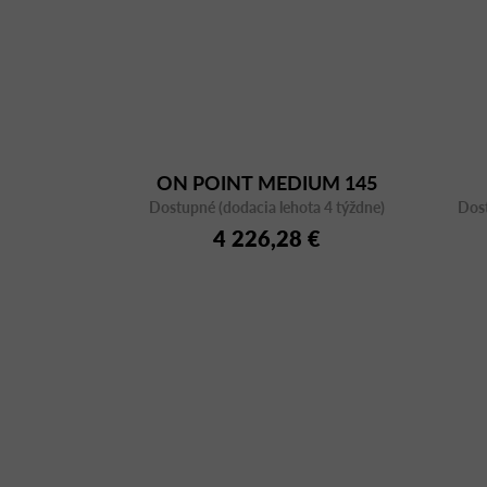
ON POINT MEDIUM 145
Dostupné (dodacia lehota 4 týždne)
Dost
4 226,28 €