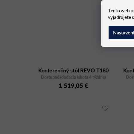
Tento web p
vyjadrujete 
Nastaven
Konferenčný stôl REVO T180
Kon
Dostupné (dodacia lehota 4 týždne)
Dost
1 519,05 €