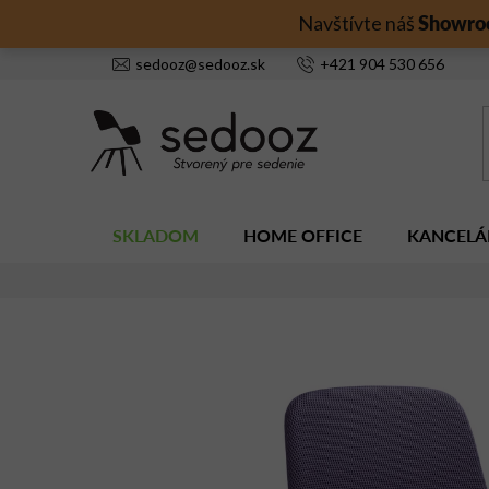
Prejsť
Showro
Navštívte náš
na
obsah
sedooz
@
sedooz.sk
+421
904 530 656
SKLADOM
HOME OFFICE
KANCELÁ