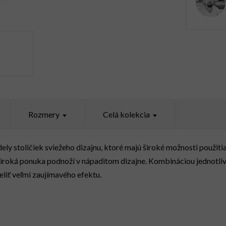
Rozmery
Celá kolekcia
dely stoličiek sviežeho dizajnu, ktoré majú široké možnosti použit
e široká ponuka podnoží v nápaditom dizajne. Kombináciou jednot
eliť veľmi zaujímavého efektu.