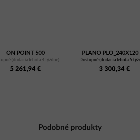
ON POINT 500
PLANO PLO_240X120
upné (dodacia lehota 4 týždne)
Dostupné (dodacia lehota 5 týž
AC/CFC BI
5 261,94 €
3 300,34 €
Podobné produkty