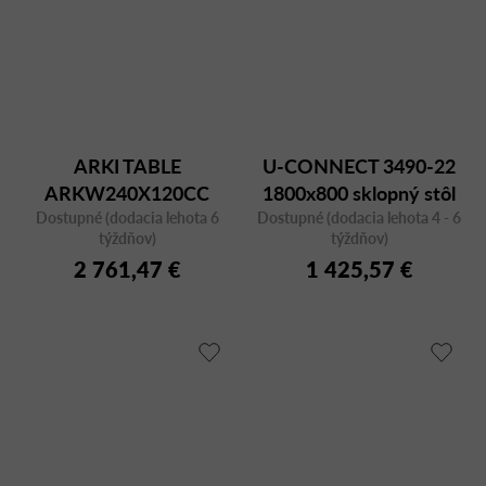
ARKI TABLE
U-CONNECT 3490-22
ARKW240X120CC
1800x800 sklopný stôl
Dostupné (dodacia lehota 6
Dostupné (dodacia lehota 4 - 6
týždňov)
týždňov)
2 761,47 €
1 425,57 €