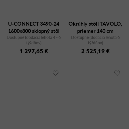
U-CONNECT 3490-24
Okrúhly stôl ITAVOLO,
1600x800 sklopný stôl
priemer 140 cm
Dostupné (dodacia lehota 4 - 6
Dostupné (dodacia lehota 6
týždňov)
týždňov)
1 297,65 €
2 525,19 €