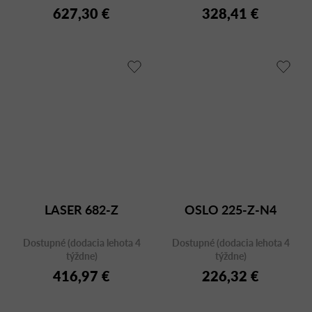
627,30 €
328,41 €
LASER 682-Z
OSLO 225-Z-N4
Dostupné (dodacia lehota 4
Dostupné (dodacia lehota 4
týždne)
týždne)
416,97 €
226,32 €