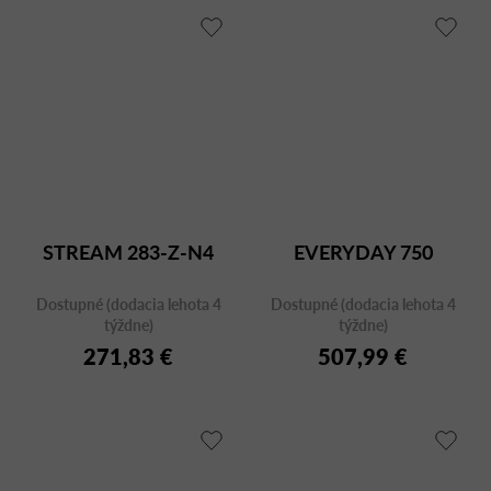
STREAM 283-Z-N4
EVERYDAY 750
Dostupné (dodacia lehota 4
Dostupné (dodacia lehota 4
týždne)
týždne)
271,83 €
507,99 €