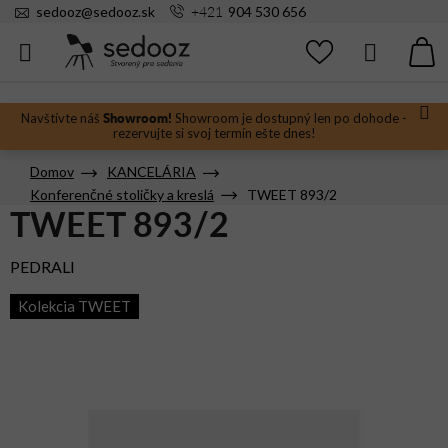
Prejsť
+421
sedooz
@
sedooz.sk
904 530 656
na
obsah
Hľadať
N
KO
Showroom!
Navštívte náš
Showroom je dostupný len po dohode -
rezervujte si svoj termín ešte dnes!
Domov
KANCELÁRIA
Konferenčné stoličky a kreslá
TWEET 893/2
TWEET 893/2
PEDRALI
Kolekcia TWEET