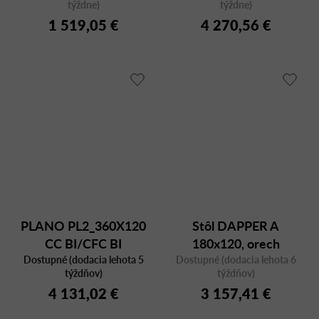
týždne)
týždne)
1 519,05 €
4 270,56 €
PLANO PL2_360X120
Stôl DAPPER A
CC BI/CFC BI
180x120, orech
Dostupné (dodacia lehota 5
Dostupné (dodacia lehota 6
týždňov)
týždňov)
4 131,02 €
3 157,41 €