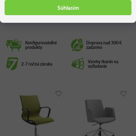
Súhlasím
Podobné produkty
Konfigurovateľné
Doprava nad 300 €
produkty
zadarmo
Vzorky tkanín na
2-7 ročná záruka
vyžiadanie