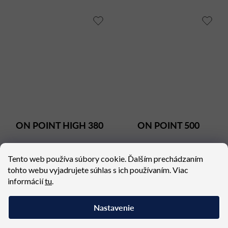
ON POINT HIGH 380
ON POINT 500
Dostupné (dodacia lehota 4
Dostupné (dodacia lehota 4
Tento web používa súbory cookie. Ďalším prechádzaním
týždne)
týždne)
tohto webu vyjadrujete súhlas s ich používaním. Viac
4 384,95 €
5 261,94 €
informácií
tu
.
Nastavenie