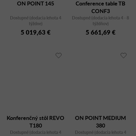
ON POINT 145
Conference table TB
CONF3
Dostupné (dodacia lehota 4
Dostupné (dodacia lehota 4 - 8
týždne)
týždňov)
5 019,63 €
5 661,69 €
Konferenčný stôl REVO
ON POINT MEDIUM
T180
380
Dostupné (dodacia lehota 4
Dostupné (dodacia lehota 4