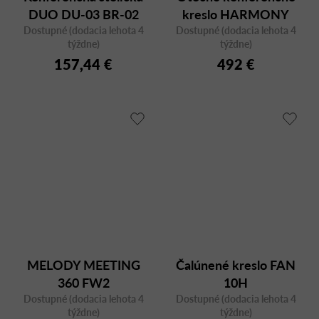
DUO DU-03 BR-02
kreslo HARMONY
Dostupné (dodacia lehota 4
Dostupné (dodacia lehota 4
MODERN 870 F90
týždne)
týždne)
157,44 €
492 €
MELODY MEETING
Čalúnené kreslo FAN
360 FW2
10H
Dostupné (dodacia lehota 4
Dostupné (dodacia lehota 4
týždne)
týždne)