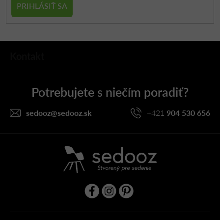
PRIHLÁSIŤ SA
Z
Kontakt
á
p
ä
t
i
sedooz
@
sedooz.sk
+421
904 530 656
e