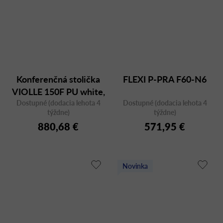
Konferenčná stolička
FLEXI P-PRA F60-N6
VIOLLE 150F PU white,
Dostupné (dodacia lehota 4
otočná
Dostupné (dodacia lehota 4
týždne)
týždne)
880,68 €
571,95 €
Novinka