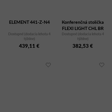
ELEMENT 441-Z-N4
Konferenčná stolička
FLEXI LIGHT CHL BR
Dostupné (dodacia lehota 4
Dostupné (dodacia lehota 4
F95-BL
týždne)
týždne)
439,11 €
382,53 €