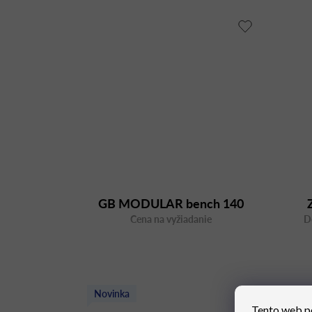
GB MODULAR bench 140
Cena na vyžiadanie
D
Novinka
Tento web p