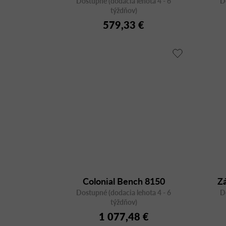
Dostupné (dodacia lehota 4 - 6
D
týždňov)
579,33 €
Colonial Bench 8150
Z
Dostupné (dodacia lehota 4 - 6
D
týždňov)
1 077,48 €