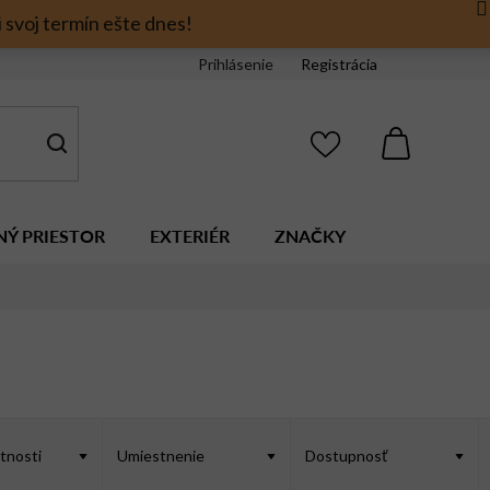
 svoj termín ešte dnes!
Prihlásenie
Registrácia
NÁKUPNÝ
KOŠÍK
NÝ PRIESTOR
EXTERIÉR
ZNAČKY
stnosti
Umiestnenie
Dostupnosť