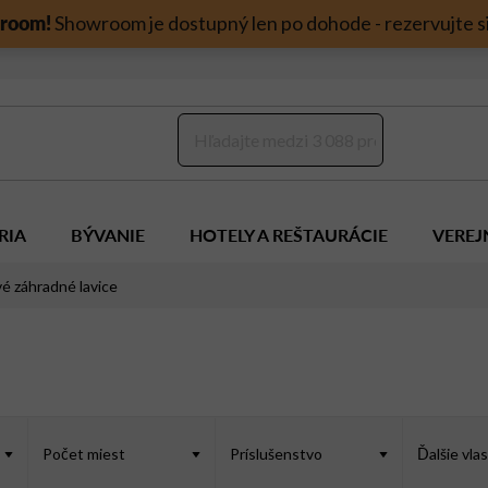
room!
Showroom je dostupný len po dohode - rezervujte si
RIA
BÝVANIE
HOTELY A REŠTAURÁCIE
VEREJ
é záhradné lavice
Počet miest
Príslušenstvo
Ďalšie vla