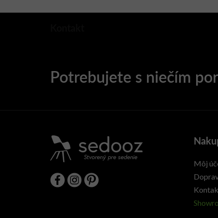
Kontakt
Naku
Môj úč
Doprav
Kontak
Showr