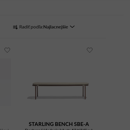
R
Najlacnejšie
Radiť podľa:
a
d
e
n
i
e
p
r
o
d
u
k
t
STARLING BENCH SBE-A
o