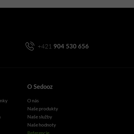
+421
904 530 656
O Sedooz
enky
O nás
Naše produkty
h
Naše služby
Naše hodnoty
Referencie