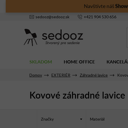
Prejsť
Show
Navštívte náš
na
obsah
sedooz
@
sedooz.sk
+421
904 530 656
SKLADOM
HOME OFFICE
KANCELÁ
Domov
EXTERIÉR
Záhradné lavice
Kovov
Kovové záhradné lavice
V
ý
Značky
Materiál
p