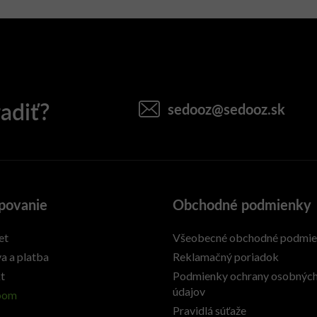
sedooz
@
sedooz.sk
povanie
Obchodné podmienky
et
Všeobecné obchodné podmi
a a platba
Reklamačný poriadok
t
Podmienky ochrany osobnýc
údajov
oom
Pravidlá súťaže