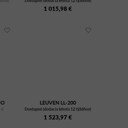
dňov)
Dostupné (dodacia lehota 12 týždňov)
v
1 015,98 €
MO
LEUVEN LL-200
 6
a
Dostupné (dodacia lehota 12 týždňov)
1 523,97 €