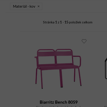
i
Materiál -
kov
s
p
1
1
15
Stránka
z
-
položiek celkom
r
o
d
u
k
t
o
v
Biarritz Bench 8059