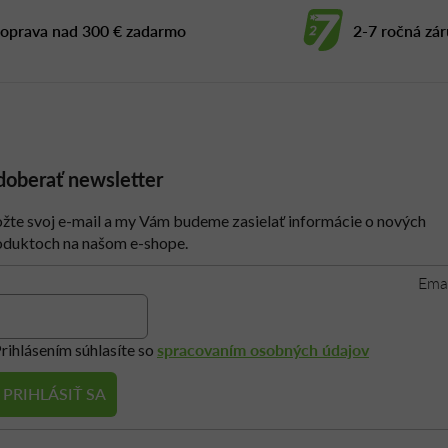
á
d
oprava nad 300 € zadarmo
2-7 ročná zá
a
c
i
e
p
r
v
oberať newsletter
k
y
ožte svoj e-mail a my Vám budeme zasielať informácie o nových
v
oduktoch na našom e-shope.
ý
Ema
p
i
s
spracovaním osobných údajov
rihlásením súhlasíte so
u
PRIHLÁSIŤ SA