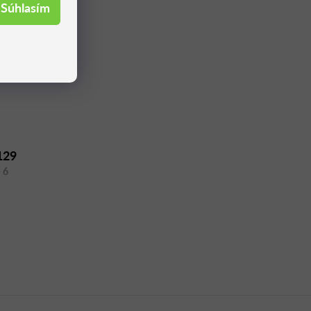
Súhlasím
129
 6