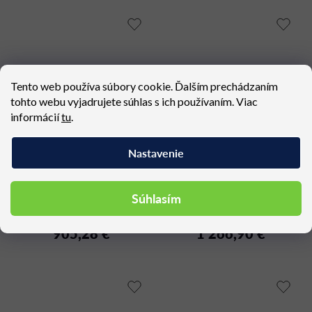
Tento web používa súbory cookie. Ďalším prechádzaním
tohto webu vyjadrujete súhlas s ich používaním. Viac
informácií
tu
.
Nastavenie
GRACE GR01
HANA HN02 pouf
Súhlasím
Dostupné (dodacia lehota 4 - 6
Dostupné (dodacia lehota 4 - 6
týždňov)
týždňov)
905,28 €
1 266,90 €