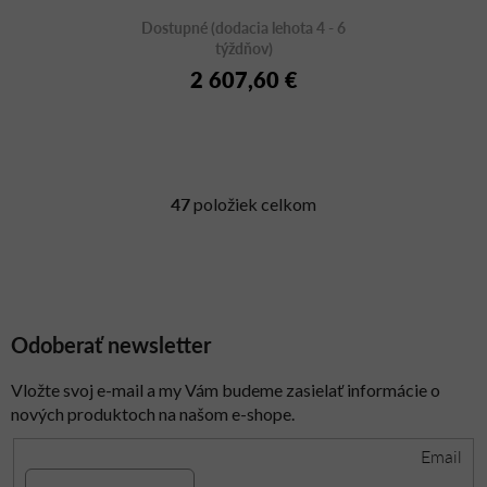
Dostupné (dodacia lehota 4 - 6
týždňov)
2 607,60 €
47
položiek celkom
O
v
l
á
d
a
Odoberať newsletter
c
i
Vložte svoj e-mail a my Vám budeme zasielať informácie o
e
nových produktoch na našom e-shope.
p
r
Email
v