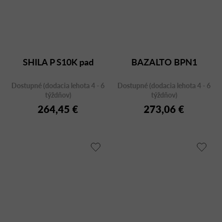
SHILA P S10K pad
BAZALTO BPN1
Dostupné (dodacia lehota 4 - 6
Dostupné (dodacia lehota 4 - 6
týždňov)
týždňov)
264,45 €
273,06 €