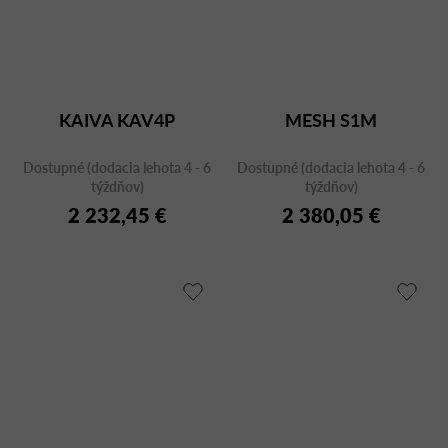
KAIVA KAV4P
MESH S1M
Dostupné (dodacia lehota 4 - 6
Dostupné (dodacia lehota 4 - 6
týždňov)
týždňov)
2 232,45 €
2 380,05 €