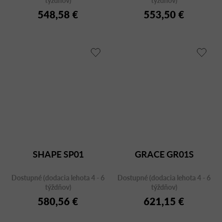
548,58 €
553,50 €
SHAPE SP01
GRACE GR01S
Dostupné (dodacia lehota 4 - 6
Dostupné (dodacia lehota 4 - 6
týždňov)
týždňov)
580,56 €
621,15 €