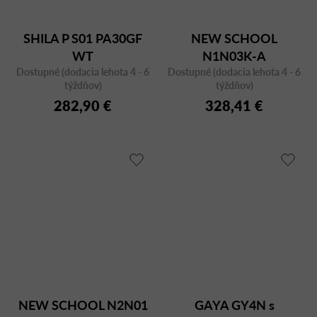
SHILA P S01 PA30GF
NEW SCHOOL
WT
N1N03K-A
Dostupné (dodacia lehota 4 - 6
Dostupné (dodacia lehota 4 - 6
týždňov)
týždňov)
282,90 €
328,41 €
NEW SCHOOL N2N01
GAYA GY4N s