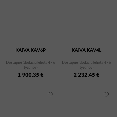
KAIVA KAV6P
KAIVA KAV4L
Dostupné (dodacia lehota 4 - 6
Dostupné (dodacia lehota 4 - 6
týždňov)
týždňov)
1 900,35 €
2 232,45 €