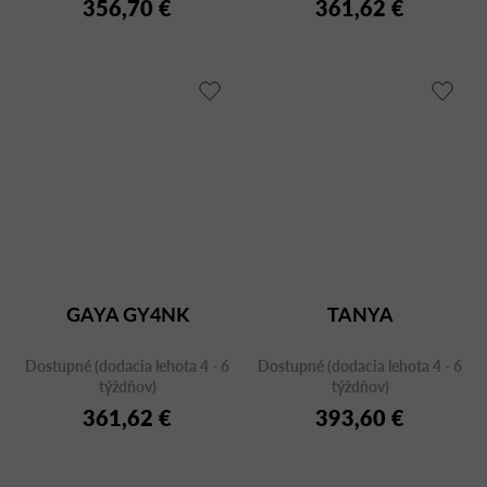
356,70 €
361,62 €
GAYA GY4NK
TANYA
Dostupné (dodacia lehota 4 - 6
Dostupné (dodacia lehota 4 - 6
týždňov)
týždňov)
361,62 €
393,60 €