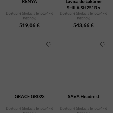
RENYA
Lavica do čakárne
SHILA SH2S1B s
Dostupné (dodacia lehota 4 - 6
Dostupné (dodacia lehota 4 - 6
podrúčkami
týždňov)
týždňov)
519,06 €
543,66 €
GRACE GR02S
SAVA Headrest
Dostupné (dodacia lehota 4 - 6
Dostupné (dodacia lehota 4 - 6
týždňov)
týždňov)