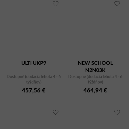
ULTI UKP9
NEW SCHOOL
N2N03K
Dostupné (dodacia lehota 4 - 6
Dostupné (dodacia lehota 4 - 6
týždňov)
týždňov)
457,56 €
464,94 €