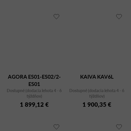
AGORA ES01-ES02/2-
KAIVA KAV6L
ES01
Dostupné (dodacia lehota 4 - 6
Dostupné (dodacia lehota 4 - 6
týždňov)
týždňov)
1 899,12 €
1 900,35 €