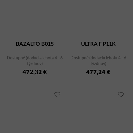
BAZALTO B01S
ULTRA F P11K
Dostupné (dodacia lehota 4 - 6
Dostupné (dodacia lehota 4 - 6
týždňov)
týždňov)
472,32 €
477,24 €