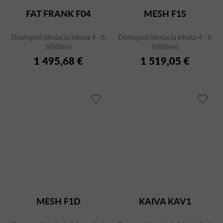
FAT FRANK F04
MESH F1S
Dostupné (dodacia lehota 4 - 6
Dostupné (dodacia lehota 4 - 6
týždňov)
týždňov)
1 495,68 €
1 519,05 €
MESH F1D
KAIVA KAV1