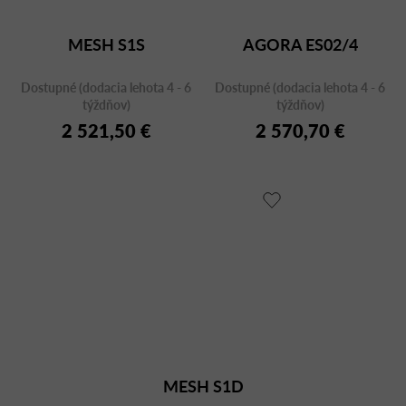
MESH S1S
AGORA ES02/4
Dostupné (dodacia lehota 4 - 6
Dostupné (dodacia lehota 4 - 6
týždňov)
týždňov)
2 521,50 €
2 570,70 €
MESH S1D