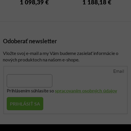
1 098,39 €
1 188,18 €
Odoberať newsletter
Vložte svoj e-mail a my Vám budeme zasielať informácie o
nových produktoch na našom e-shope.
Email
spracovaním osobných údajov
Prihlásením súhlasíte so
PRIHLÁSIŤ SA
Z