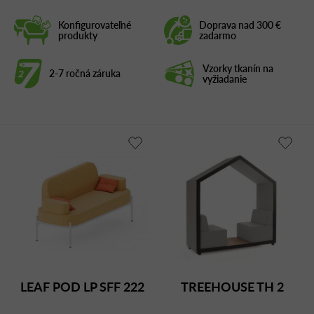
Konfigurovateľné
Doprava nad 300 €
produkty
zadarmo
Vzorky tkanín na
2-7 ročná záruka
vyžiadanie
LEAF POD LP SFF 222
TREEHOUSE TH 2