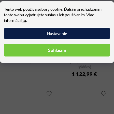
Tento web používa súbory cookie. Ďalším prechádzaním
tohto webu vyjadrujete súhlas s ich používaním. Viac
informácií
tu
.
Nastavenie
PLOID corner module
LEAF POD LP SFF 110
Súhlasím
Cena na vyžiadanie
Dostupné (dodacia lehota 4 - 8
týždňov)
1 122,99 €