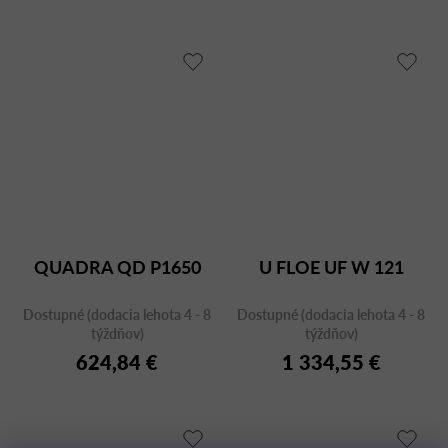
QUADRA QD P1650
U FLOE UF W 121
Dostupné (dodacia lehota 4 - 8
Dostupné (dodacia lehota 4 - 8
týždňov)
týždňov)
624,84 €
1 334,55 €