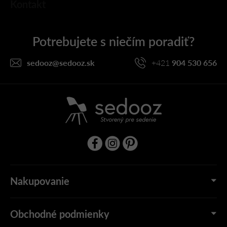
Kontakt
á
p
ä
t
i
sedooz
@
sedooz.sk
+421
904 530 656
e
Nakupovanie
Obchodné podmienky