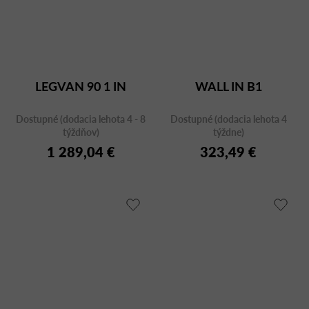
LEGVAN 90 1 IN
WALL IN B1
Dostupné (dodacia lehota 4 - 8
Dostupné (dodacia lehota 4
týždňov)
týždne)
1 289,04 €
323,49 €