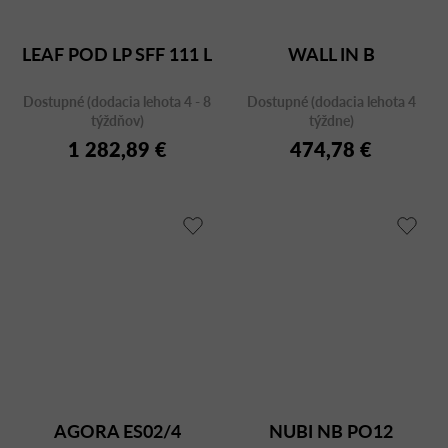
LEAF POD LP SFF 111 L
WALL IN B
Dostupné (dodacia lehota 4 - 8
Dostupné (dodacia lehota 4
týždňov)
týždne)
1 282,89 €
474,78 €
AGORA ES02/4
NUBI NB PO12