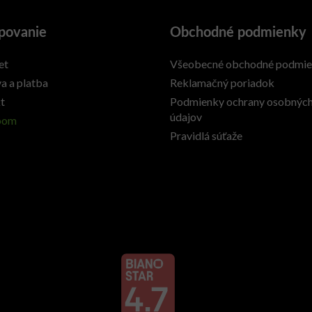
povanie
Obchodné podmienky
et
Všeobecné obchodné podmi
a a platba
Reklamačný poriadok
t
Podmienky ochrany osobnýc
údajov
oom
Pravidlá súťaže