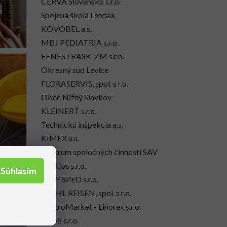
ČERVA Slovensko s.r.o.
Spojená škola Lendak
KOVOBEL a.s.
MBJ PEDIATRIA s.r.o.
FENESTRASK-ZM s.r.o.
Okresný súd Levice
FLORASERVIS, spol. s r.o.
Obec Nižný Slavkov
KLEINERT s.r.o.
Technická inšpekcia a.s.
KIMEX a.s.
Centrum spoločných činností SAV
Medilas s.r.o.
Súhlasím
EASY SPED s.r.o.
STAHL REISEN, spol. s r.o.
GastroMarket - Linorex s.r.o.
BAAS s.r.o.