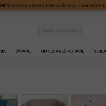
om!
Showroom je dostupný len po dohode - rezervujte si sv
RIA
BÝVANIE
HOTELY A REŠTAURÁCIE
VEREJ