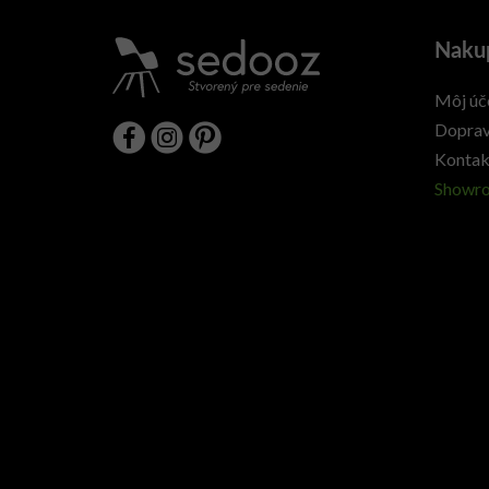
Naku
Môj úč
Doprav
Kontak
Showr