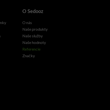
O Sedooz
enky
O nás
Naše produkty
h
Naše služby
Naše hodnoty
Referencie
Značky