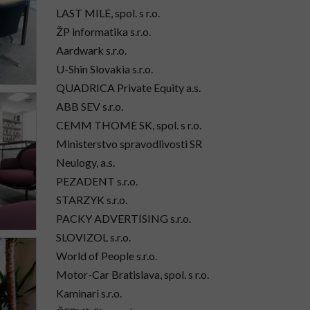
LAST MILE, spol. s r.o.
ŽP informatika s.r.o.
Aardwark s.r.o.
U-Shin Slovakia s.r.o.
QUADRICA Private Equity a.s.
ABB SEV s.r.o.
CEMM THOME SK, spol. s r.o.
Ministerstvo spravodlivosti SR
Neulogy, a.s.
PEZADENT s.r.o.
STARZYK s.r.o.
PACKY ADVERTISING s.r.o.
SLOVIZOL s.r.o.
World of People s.r.o.
Motor-Car Bratislava, spol. s r.o.
Kaminari s.r.o.