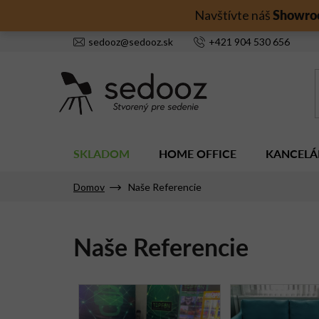
Prejsť
Showro
Navštívte náš
na
obsah
sedooz
@
sedooz.sk
+421
904 530 656
SKLADOM
HOME OFFICE
KANCELÁ
Domov
Naše Referencie
Naše Referencie