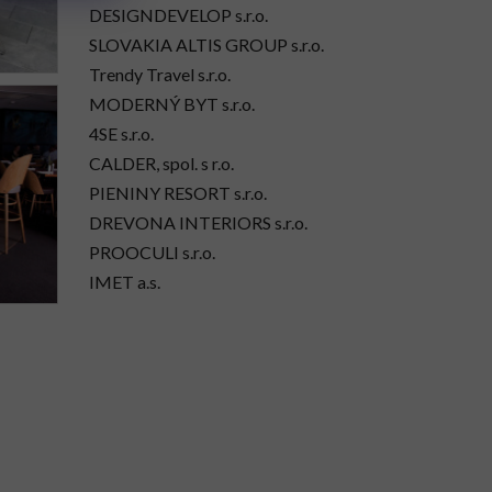
DESIGNDEVELOP s.r.o.
SLOVAKIA ALTIS GROUP s.r.o.
Trendy Travel s.r.o.
MODERNÝ BYT s.r.o.
4SE s.r.o.
CALDER, spol. s r.o.
PIENINY RESORT s.r.o.
DREVONA INTERIORS s.r.o.
PROOCULI s.r.o.
IMET a.s.