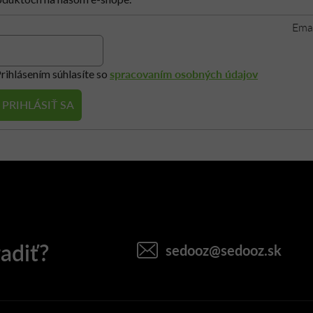
Ema
spracovaním osobných údajov
rihlásením súhlasíte so
PRIHLÁSIŤ SA
sedooz
@
sedooz.sk