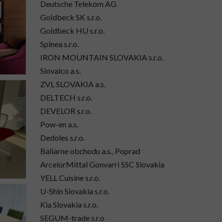
Deutsche Telekom AG
Goldbeck SK s.r.o.
Goldbeck HU s.r.o.
Spinea s.r.o.
IRON MOUNTAIN SLOVAKIA s.r.o.
Slovalco a.s.
ZVL SLOVAKIA a.s.
DELTECH s.r.o.
DEVELOR s.r.o.
Pow-en a.s.
Dedoles s.r.o.
Baliarne obchodu a.s., Poprad
ArcelorMittal Gonvarri SSC Slovakia
YELL Cuisine s.r.o.
U-Shin Slovakia s.r.o.
Kia Slovakia s.r.o.
SEGUM-trade s.r.o