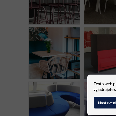
Tento web p
vyjadrujete 
Nastaven