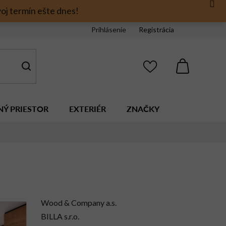
oj termín ešte dnes!
Prihlásenie
Registrácia
NÁKUPNÝ
KOŠÍK
NÝ PRIESTOR
EXTERIÉR
ZNAČKY
Wood & Company a.s.
BILLA s.r.o.