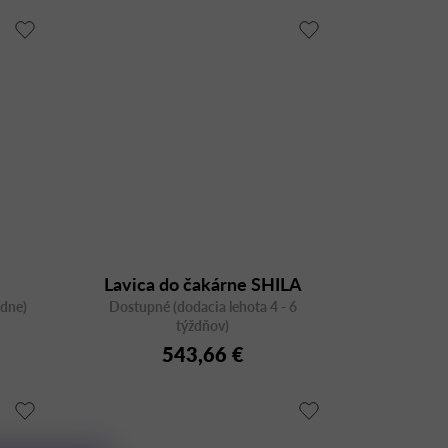
Lavica do čakárne SHILA
ždne)
Dostupné (dodacia lehota 4 - 6
SH2S1B s podrúčkami
týždňov)
543,66 €