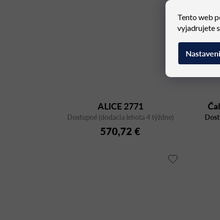
Tento web p
vyjadrujete 
Nastaven
ALICE 2771
Ča
Dostupné (dodacia lehota 4 týždne)
Dost
570,72 €