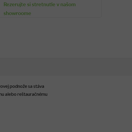
Rezerujte si stretnutie v našom
showroome
vovej podnože sa stáva
emu alebo reštauračnému