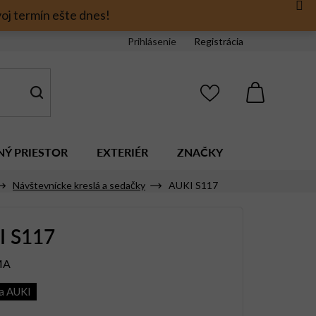
oj termín ešte dnes!
Prihlásenie
Registrácia
NÁKUPNÝ
KOŠÍK
NÝ PRIESTOR
EXTERIÉR
ZNAČKY
Návštevnícke kreslá a sedačky
AUKI S117
I S117
MA
a AUKI