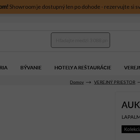
om!
Showroom je dostupný len po dohode - rezervujte si sv
RIA
BÝVANIE
HOTELY A REŠTAURÁCIE
VEREJ
Domov
VEREJNÝ PRIESTOR
AUK
LAPAL
Kolekci