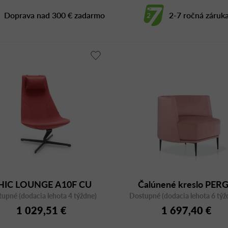
Doprava nad 300 € zadarmo
2-7 ročná záruk
HIC LOUNGE A10F CU
Čalúnené kreslo PER
upné (dodacia lehota 4 týždne)
Dostupné (dodacia lehota 6 týž
PERGI A
1 029,51 €
1 697,40 €