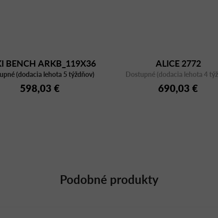
I BENCH ARKB_119X36
ALICE 2772
upné (dodacia lehota 5 týždňov)
Dostupné (dodacia lehota 4 tý
598,03 €
690,03 €
Podobné produkty