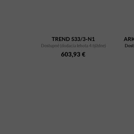
TREND 533/3-N1
ARK
Dostupné (dodacia lehota 4 týždne)
Dost
603,93 €