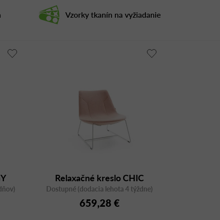
a
Vzorky tkanín na vyžiadanie
GY
Relaxačné kreslo CHIC
dňov)
Dostupné (dodacia lehota 4 týždne)
LOUNGE A20V3
659,28 €