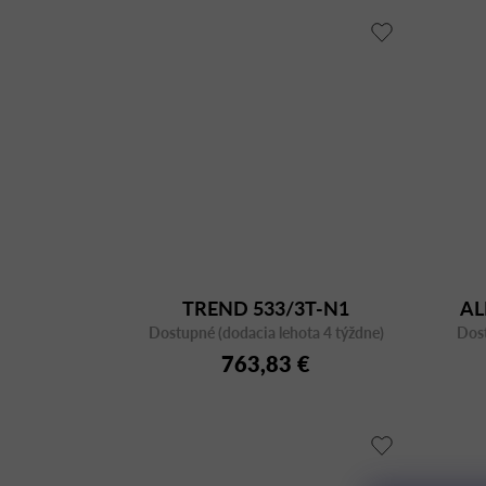
TREND 533/3T-N1
AL
Dostupné (dodacia lehota 4 týždne)
Dost
763,83 €