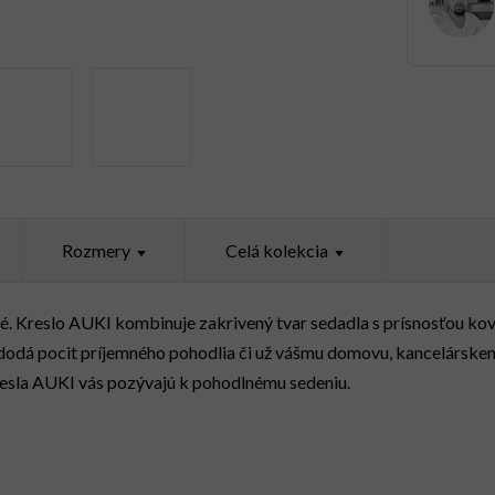
Rozmery
Celá kolekcia
é. Kreslo AUKI kombinuje zakrivený tvar sedadla s prísnosťou ko
dodá pocit príjemného pohodlia či už vášmu domovu, kancelársk
resla AUKI vás pozývajú k pohodlnému sedeniu.