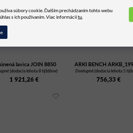
oužíva súbory cookie. Ďalším prechádzaním tohto webu
súhlas s ich používaním. Viac informácií
tu
.
ie
lúnená lavica JOIN 8850
ARKI BENCH ARKB_19
upné (dodacia lehota 8 týždňov)
Dostupné (dodacia lehota 5 týž
1 921,26 €
756,33 €