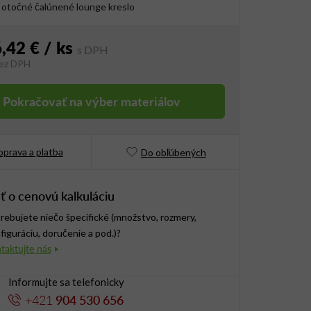
 otočné čalúnené lounge kreslo
,42 €
/ ks
ez DPH
vá cena:
Pokračovať na výber materiálov
prava a platba
Do obľúbených
ť o cenovú kalkuláciu
rebujete niečo špecifické (množstvo, rozmery,
figuráciu, doručenie a pod.)?
Informujte sa telefonicky
+421
904 530 656