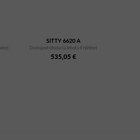
SITTY 6620 A
ždne)
Dostupné (dodacia lehota 4 týždne)
535,05 €