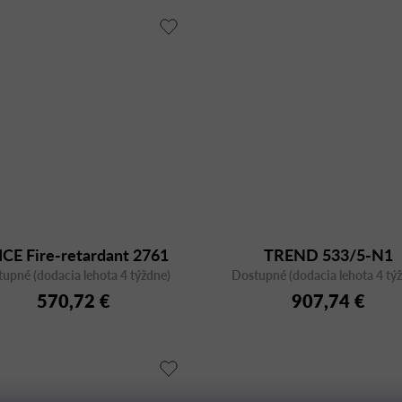
ICE Fire-retardant 2761
TREND 533/5-N1
upné (dodacia lehota 4 týždne)
Dostupné (dodacia lehota 4 tý
570,72 €
907,74 €