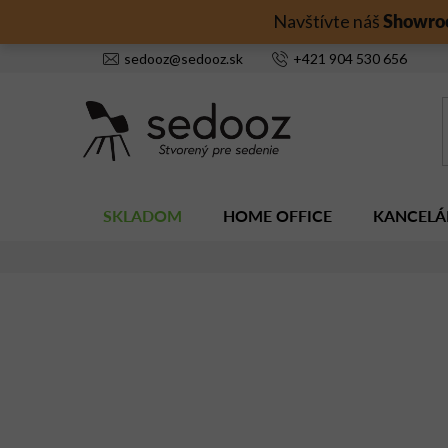
Prejsť
Showro
Navštívte náš
na
obsah
sedooz
@
sedooz.sk
+421
904 530 656
SKLADOM
HOME OFFICE
KANCELÁ