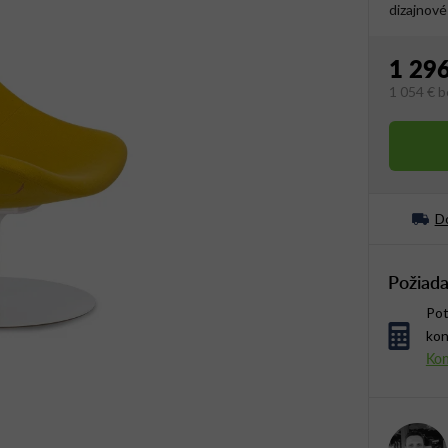
dizajnové
1 296
1 054 €
b
Jednotko
Do
Požiada
Pot
kon