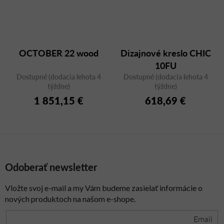
OCTOBER 22 wood
Dizajnové kreslo CHIC
10FU
Dostupné (dodacia lehota 4
Dostupné (dodacia lehota 4
týždne)
týždne)
1 851,15 €
618,69 €
Odoberať newsletter
Vložte svoj e-mail a my Vám budeme zasielať informácie o
nových produktoch na našom e-shope.
Email