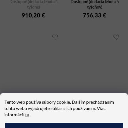
Dostupné (dodacia lehota 4
Dostupné (dodacia lehota 5
týždne)
týždňov)
910,20 €
756,33 €
ALICE Fire-retardant
PLURAL P02004
Tento web používa súbory cookie. Ďalším prechádzaním
2761
tohto webu vyjadrujete súhlas s ich používaním. Viac
Dostupné (dodacia lehota 4
Dostupné (dodacia lehota 4
informácií
tu
.
týždne)
týždne)
570,72 €
1 601,46 €