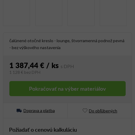
čalúnené otočné kreslo - lounge, štvorramenná podnož pevná
- bez výškového nastavenia
1 387,44 €
/ ks
1 128 €
bez DPH
Jednotková cena:
Pokračovať na výber materiálov
Doprava a platba
Do obľúbených
Požiadať o cenovú kalkuláciu