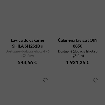
Lavica do čakárne
Čalúnená lavica JOIN
SHILA SH2S1B s
8850
Dostupné (dodacia lehota 4 - 6
podrúčkami
Dostupné (dodacia lehota 8
týždňov)
týždňov)
543,66 €
1 921,26 €