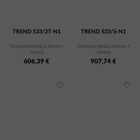
TREND 533/2T-N1
TREND 533/5-N1
Dostupné (dodacia lehota 4
Dostupné (dodacia lehota 4
týždne)
týždne)
606,39 €
907,74 €