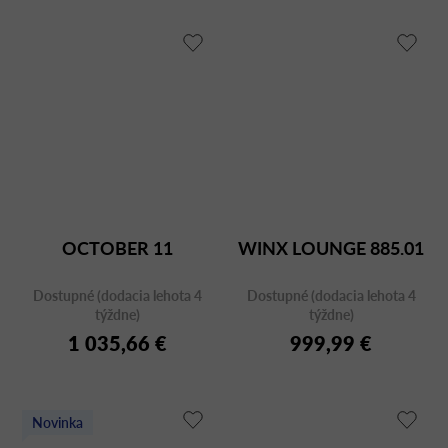
OCTOBER 11
WINX LOUNGE 885.01
Dostupné (dodacia lehota 4
Dostupné (dodacia lehota 4
týždne)
týždne)
1 035,66 €
999,99 €
Novinka