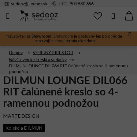
Prejsť
+421
sedooz
@
sedooz.sk
904 530 656
na
obsah
Hľadať
N
KO
Showroom!
Navštívte náš
Showroom je dostupný len po dohode -
rezervujte si svoj termín ešte dnes!
Domov
VEREJNÝ PRIESTOR
Návštevnícke kreslá a sedačky
DILMUN LOUNGE DIL066 RIT čalúnené kreslo so 4-ramennou
podnožou
DILMUN LOUNGE DIL066
RIT čalúnené kreslo so 4-
ramennou podnožou
MARTE DESIGN
Kolekcia DILMUN