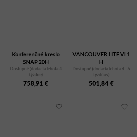
Konferenčné kreslo
VANCOUVER LITE VL1
SNAP 20H
H
Dostupné (dodacia lehota 4
Dostupné (dodacia lehota 4 - 6
týždne)
týždňov)
758,91 €
501,84 €