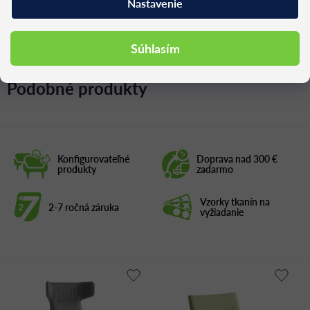
Nastavenie
Súhlasím
Podobné produkty
Konfigurovateľné
Doprava nad 300 €
produkty
zadarmo
Vzorky tkanín na
2-7 ročná záruka
vyžiadanie