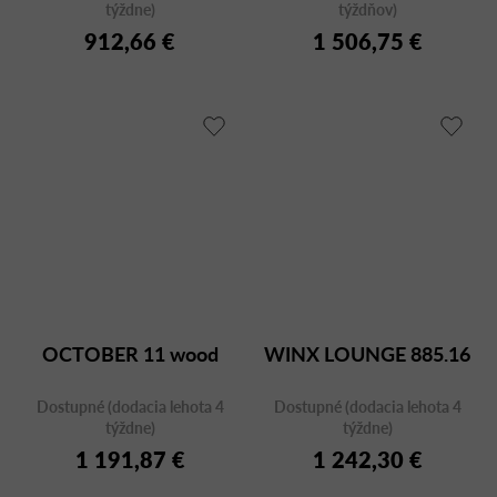
týždne)
týždňov)
912,66 €
1 506,75 €
OCTOBER 11 wood
WINX LOUNGE 885.16
Dostupné (dodacia lehota 4
Dostupné (dodacia lehota 4
týždne)
týždne)
1 191,87 €
1 242,30 €