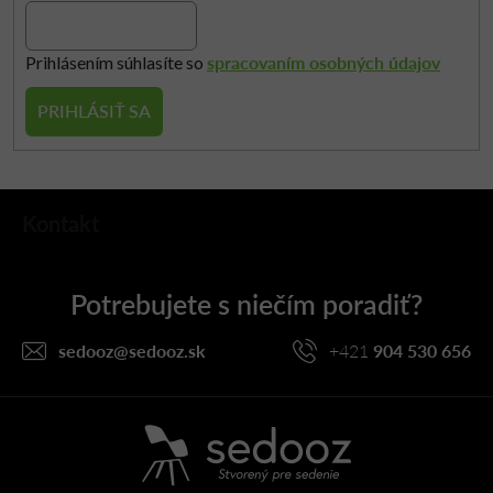
spracovaním osobných údajov
Prihlásením súhlasíte so
PRIHLÁSIŤ SA
Z
Kontakt
á
p
ä
t
i
sedooz
@
sedooz.sk
+421
904 530 656
e