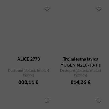
ALICE 2773
Trojmiestna lavica
YUGEN N210-T3-T s
Dostupné (dodacia lehota 4
Dostupné (dodacia lehota 6
odkladacím stolíkom
týždne)
týždňov)
808,11 €
814,26 €