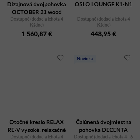
Dizajnová dvojpohovka
OSLO LOUNGE K1-N1
OCTOBER 21 wood
Dostupné (dodacia lehota 4
Dostupné (dodacia lehota 4
týždne)
týždne)
1 560,87 €
448,95 €
Novinka
Otočné kreslo RELAX
Čalúnená dvojmiestna
RE-V vysoké, relaxačné
pohovka DECENTA
Dostupné (dodacia lehota 4
Dostupné (dodacia lehota 4 - 6
20H