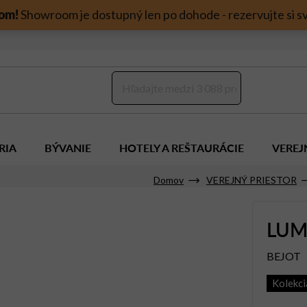
om!
Showroom je dostupný len po dohode - rezervujte si sv
RIA
BÝVANIE
HOTELY A REŠTAURÁCIE
VEREJ
Domov
VEREJNÝ PRIESTOR
LUM
BEJOT
Kolekc