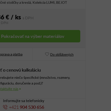
né stoličky a kreslá, Kolekcia LUMI, BEJOT
86 €
/ ks
z DPH
vá cena:
Pokračovať na výber materiálov
prava a platba
Do obľúbených
ť o cenovú kalkuláciu
rebujete niečo špecifické (množstvo, rozmery,
figuráciu, doručenie a pod.)?
Informujte sa telefonicky
+421
904 530 656