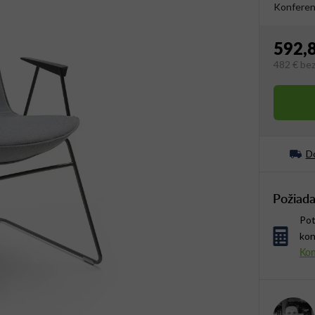
Konferenč
592,
482 €
be
Jednotko
Do
Požiada
Pot
kon