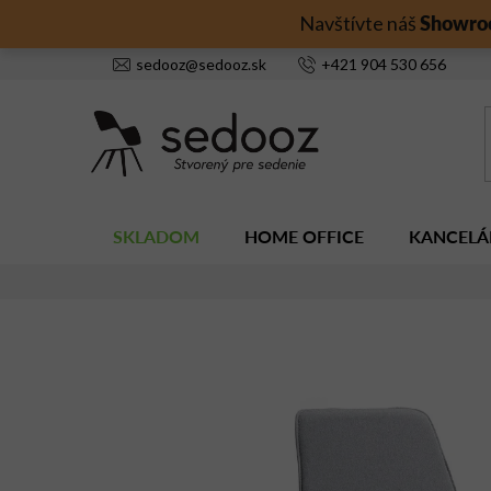
Prejsť
Showro
Navštívte náš
na
obsah
sedooz
@
sedooz.sk
+421
904 530 656
SKLADOM
HOME OFFICE
KANCELÁ