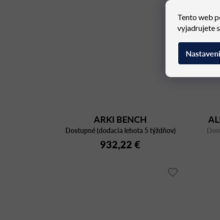
Tento web p
vyjadrujete 
Nastaven
ARKI BENCH
AL
Dostupné (dodacia lehota 5 týždňov)
ARKBW_159X36
Dost
932,22 €