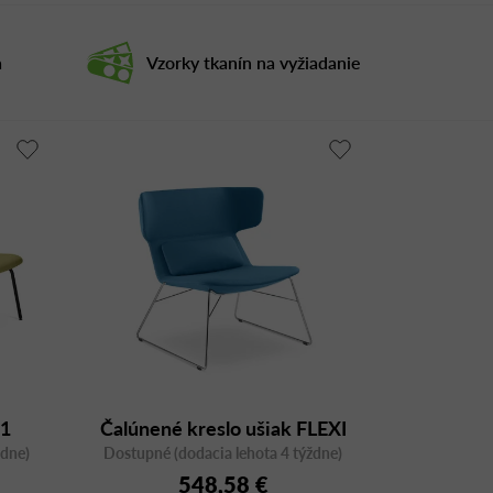
a
Vzorky tkanín na vyžiadanie
1
Čalúnené kreslo ušiak FLEXI
ždne)
LOUNGE FL-L-Q s oceľovou
Dostupné (dodacia lehota 4 týždne)
548,58 €
podnožou