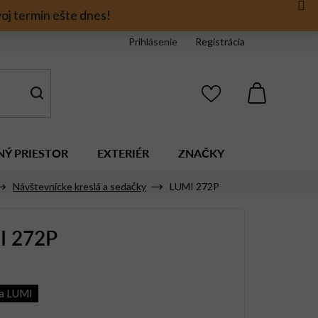
oj termín ešte dnes!
Prihlásenie
Registrácia
NÁKUPNÝ
KOŠÍK
NÝ PRIESTOR
EXTERIÉR
ZNAČKY
Návštevnícke kreslá a sedačky
LUMI 272P
I 272P
ia LUMI