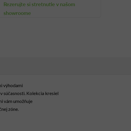
Rezerujte si stretnutie v našom
showroome
ými výhodami
v súčasnosti. Kolekcia kresiel
ami vám umožňuje
čnej zóne.