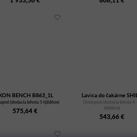
1 933,56 €
808,11 €
KON BENCH B863_1L
Lavica do čakárne SH
upné (dodacia lehota 5 týždňov)
Dostupné (dodacia lehota 4 -
SH2S1B s podrúčkam
týždňov)
575,64 €
543,66 €