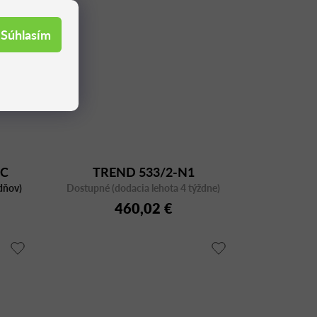
Súhlasím
1C
TREND 533/2-N1
dňov)
Dostupné (dodacia lehota 4 týždne)
460,02 €