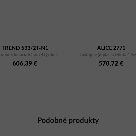
TREND 533/2T-N1
ALICE 2771
upné (dodacia lehota 4 týždne)
Dostupné (dodacia lehota 4 tý
606,39 €
570,72 €
Podobné produkty