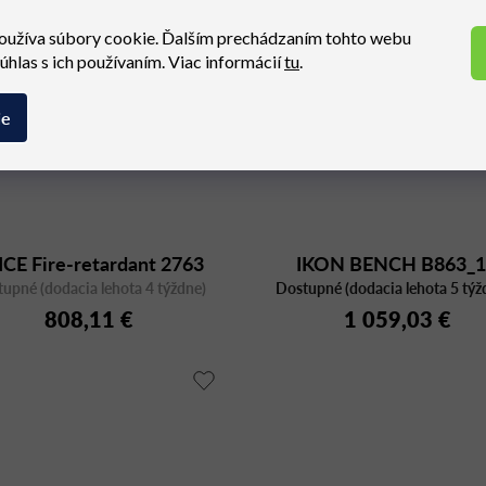
oužíva súbory cookie. Ďalším prechádzaním tohto webu
súhlas s ich používaním. Viac informácií
tu
.
ie
ICE Fire-retardant 2763
IKON BENCH B863_
upné (dodacia lehota 4 týždne)
Dostupné (dodacia lehota 5 týž
808,11 €
1 059,03 €