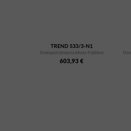
TREND 533/3-N1
Dostupné (dodacia lehota 4 týždne)
Dost
603,93 €