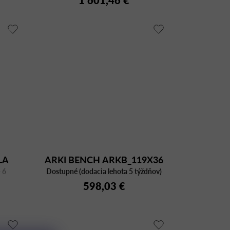
1 601,46 €
ILA
ARKI BENCH ARKB_119X36
 6
i
Dostupné (dodacia lehota 5 týždňov)
598,03 €