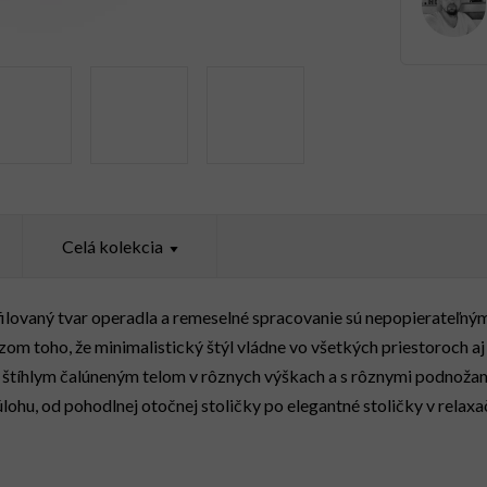
Celá kolekcia
filovaný tvar operadla a remeselné spracovanie sú nepopierateľn
m toho, že minimalistický štýl vládne vo všetkých priestoroch aj 
o štíhlym čalúneným telom v rôznych výškach a s rôznymi podnož
ohu, od pohodlnej otočnej stoličky po elegantné stoličky v relaxa