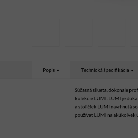
Popis
Technická špecifikácia
Súčasná silueta, dokonale pro
kolekcie LUMI. LUMI je dôkazo
a stoličiek LUMI navrhnutá s
používať LUMI na akúkoľvek úl