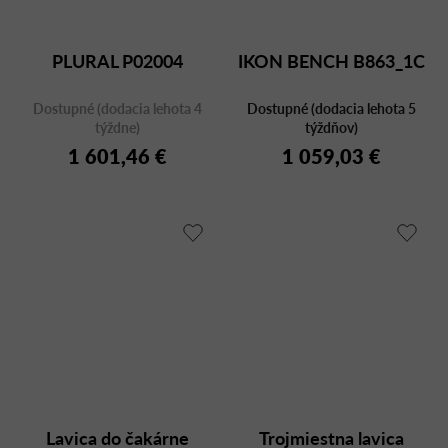
PLURAL P02004
IKON BENCH B863_1C
Dostupné (dodacia lehota 4
Dostupné (dodacia lehota 5
týždne)
týždňov)
1 601,46 €
1 059,03 €
Lavica do čakárne
Trojmiestna lavica