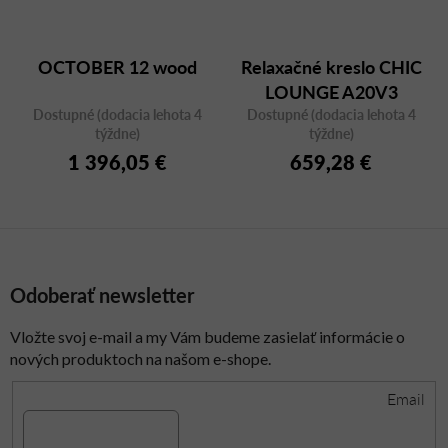
OCTOBER 12 wood
Relaxačné kreslo CHIC
LOUNGE A20V3
Dostupné (dodacia lehota 4
Dostupné (dodacia lehota 4
týždne)
týždne)
1 396,05 €
659,28 €
Odoberať newsletter
Vložte svoj e-mail a my Vám budeme zasielať informácie o
nových produktoch na našom e-shope.
Email