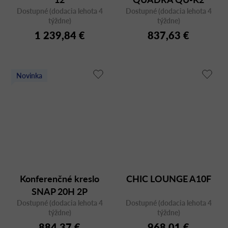
Dostupné (dodacia lehota 4
Dostupné (dodacia lehota 4
týždne)
týždne)
1 239,84 €
837,63 €
Novinka
Konferenčné kreslo
CHIC LOUNGE A10F
SNAP 20H 2P
Dostupné (dodacia lehota 4
Dostupné (dodacia lehota 4
týždne)
týždne)
884,37 €
968,01 €