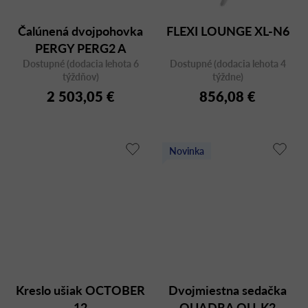
Čalúnená dvojpohovka
FLEXI LOUNGE XL-N6
PERGY PERG2 A
Dostupné (dodacia lehota 6
Dostupné (dodacia lehota 4
týždňov)
týždne)
2 503,05 €
856,08 €
Novinka
Kreslo ušiak OCTOBER
Dvojmiestna sedačka
12
QUADRA QU-K2