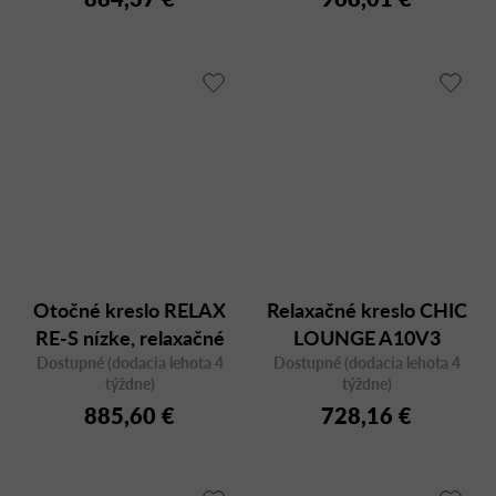
Otočné kreslo RELAX
Relaxačné kreslo CHIC
RE-S nízke, relaxačné
LOUNGE A10V3
Dostupné (dodacia lehota 4
Dostupné (dodacia lehota 4
týždne)
týždne)
885,60 €
728,16 €