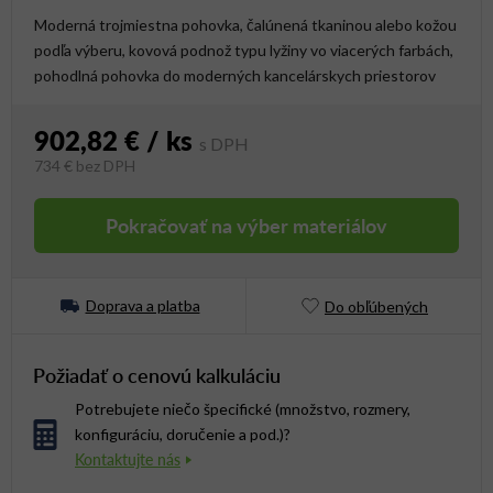
Moderná trojmiestna pohovka, čalúnená tkaninou alebo kožou
podľa výberu, kovová podnož typu lyžiny vo viacerých farbách,
pohodlná pohovka do moderných kancelárskych priestorov
902,82 €
/ ks
734 €
bez DPH
Jednotková cena:
Pokračovať na výber materiálov
Doprava a platba
Do obľúbených
Požiadať o cenovú kalkuláciu
Potrebujete niečo špecifické (množstvo, rozmery,
konfiguráciu, doručenie a pod.)?