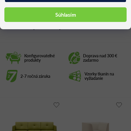
Súhlasím
Podobné produkty
Konfigurovateľné
Doprava nad 300 €
produkty
zadarmo
Vzorky tkanín na
2-7 ročná záruka
vyžiadanie