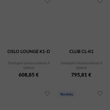
OSLO LOUNGE K1-D
CLUB CL-K1
Dostupné (dodacia lehota 4
Dostupné (dodacia lehota 4
týždne)
týždne)
608,85 €
795,81 €
Novinka