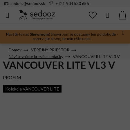
Prejsť
+421
sedooz
@
sedooz.sk
904 530 656
na
obsah
Hľadať
N
KO
Showroom!
Navštívte náš
Showroom je dostupný len po dohode -
rezervujte si svoj termín ešte dnes!
Domov
VEREJNÝ PRIESTOR
Návštevnícke kreslá a sedačky
VANCOUVER LITE VL3 V
VANCOUVER LITE VL3 V
PROFIM
Kolekcia VANCOUVER LITE