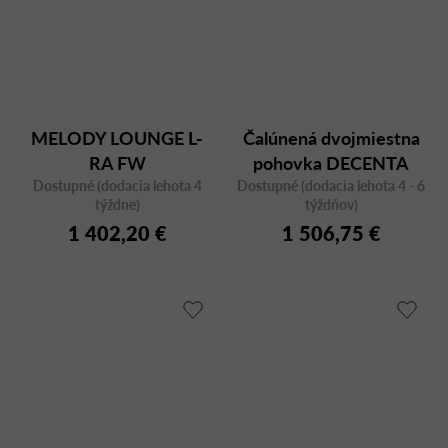
MELODY LOUNGE L-
Čalúnená dvojmiestna
RA FW
pohovka DECENTA
Dostupné (dodacia lehota 4
Dostupné (dodacia lehota 4 - 6
20H
týždne)
týždňov)
1 402,20 €
1 506,75 €