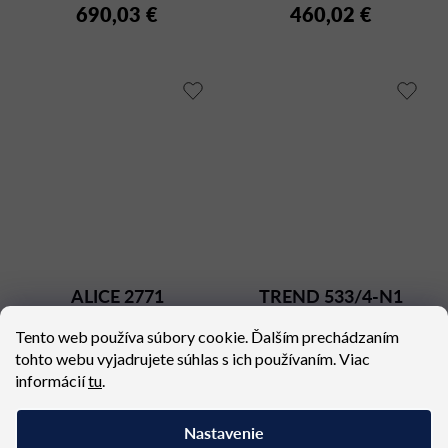
690,03 €
460,02 €
ALICE 2771
TREND 533/4-N1
Tento web používa súbory cookie. Ďalším prechádzaním
Dostupné (dodacia lehota 4
Dostupné (dodacia lehota 4
tohto webu vyjadrujete súhlas s ich používaním. Viac
týždne)
týždne)
informácií
tu
.
570,72 €
760,14 €
Nastavenie