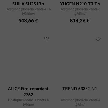
SHILA SH2S1B s
YUGEN N210-T3-T s
Dostupné (dodacia lehota 4 - 6
podrúčkami
Dostupné (dodacia lehota 6
odkladacím stolíkom
týždňov)
týždňov)
543,66 €
814,26 €
ALICE Fire-retardant
TREND 533/2-N1
2762
Dostupné (dodacia lehota 4
Dostupné (dodacia lehota 4
týždne)
týždne)