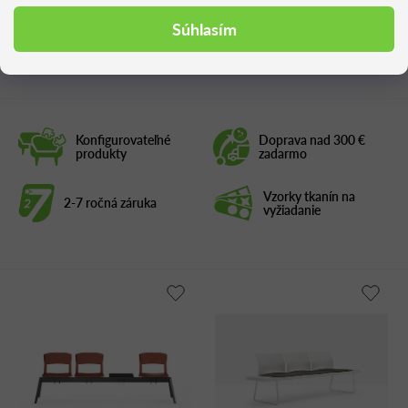
Súhlasím
Podobné produkty
Konfigurovateľné
Doprava nad 300 €
produkty
zadarmo
Vzorky tkanín na
2-7 ročná záruka
vyžiadanie