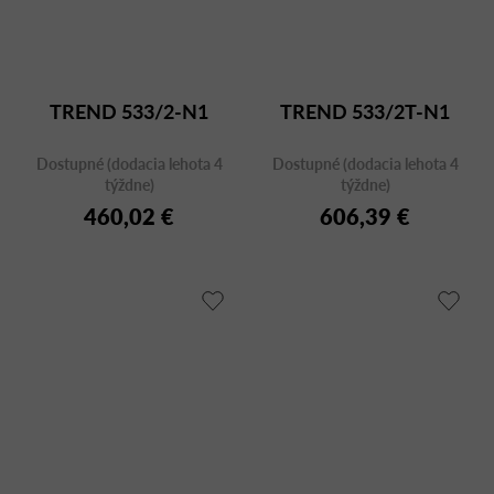
TREND 533/2-N1
TREND 533/2T-N1
Dostupné (dodacia lehota 4
Dostupné (dodacia lehota 4
týždne)
týždne)
460,02 €
606,39 €