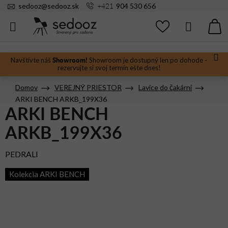
Prejsť
+421
sedooz
@
sedooz.sk
904 530 656
na
obsah
Hľadať
N
KO
Showroom!
Navštívte náš
Showroom je dostupný len po dohode -
rezervujte si svoj termín ešte dnes!
Domov
VEREJNÝ PRIESTOR
Lavice do čakární
ARKI BENCH ARKB_199X36
ARKI BENCH
ARKB_199X36
PEDRALI
Kolekcia ARKI BENCH