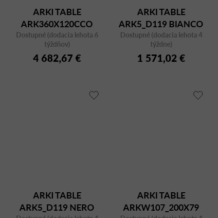
ARKI TABLE
ARKI TABLE
ARK360X120CCO
ARK5_D119 BIANCO
Dostupné (dodacia lehota 6
NERO FNPNE
Dostupné (dodacia lehota 4
týždňov)
týždne)
4 682,67 €
1 571,02 €
ARKI TABLE
ARKI TABLE
ARK5_D119 NERO
ARKW107_200X79
Dostupné (dodacia lehota 4
Dostupné (dodacia lehota 4