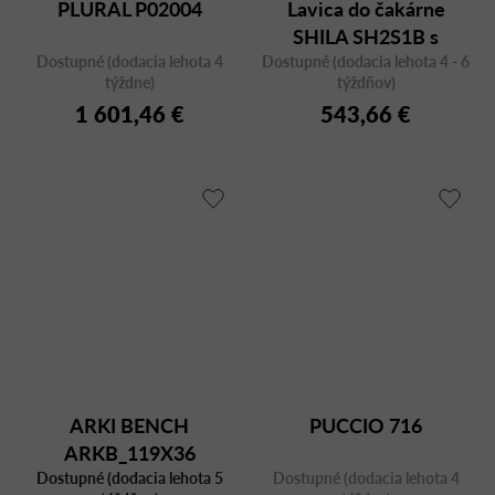
PLURAL P02004
Lavica do čakárne
SHILA SH2S1B s
Dostupné (dodacia lehota 4
Dostupné (dodacia lehota 4 - 6
podrúčkami
týždne)
týždňov)
1 601,46 €
543,66 €
ARKI BENCH
PUCCIO 716
ARKB_119X36
Dostupné (dodacia lehota 5
Dostupné (dodacia lehota 4