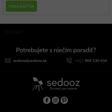
PRIHLÁSIŤ SA
Z
Kontakt
á
p
ä
t
i
sedooz
@
sedooz.sk
+421
904 530 656
e