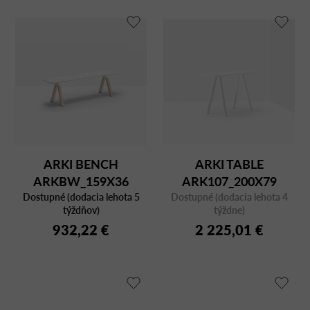
ARKI BENCH
ARKI TABLE
ARKBW_159X36
ARK107_200X79
Dostupné (dodacia lehota 5
Dostupné (dodacia lehota 4
BIANCO/CFC BI
týždňov)
týždne)
932,22 €
2 225,01 €