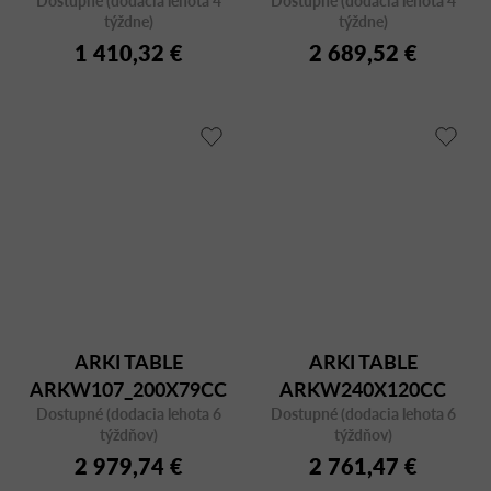
týždne)
týždne)
1 410,32 €
2 689,52 €
ARKI TABLE
ARKI TABLE
ARKW107_200X79CC
ARKW240X120CC
Dostupné (dodacia lehota 6
Dostupné (dodacia lehota 6
týždňov)
týždňov)
2 979,74 €
2 761,47 €