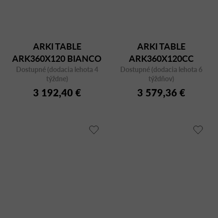
ARKI TABLE
ARKI TABLE
ARK360X120 BIANCO
ARK360X120CC
Dostupné (dodacia lehota 4
CFCBI
Dostupné (dodacia lehota 6
BIANCO CFCBI
týždne)
týždňov)
3 192,40 €
3 579,36 €