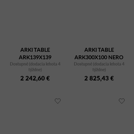
ARKI TABLE
ARKI TABLE
ARK139X139
ARK300X100 NERO
Dostupné (dodacia lehota 4
BIANCO/CFC BI
Dostupné (dodacia lehota 4
FMPNE
týždne)
týždne)
2 242,60 €
2 825,43 €