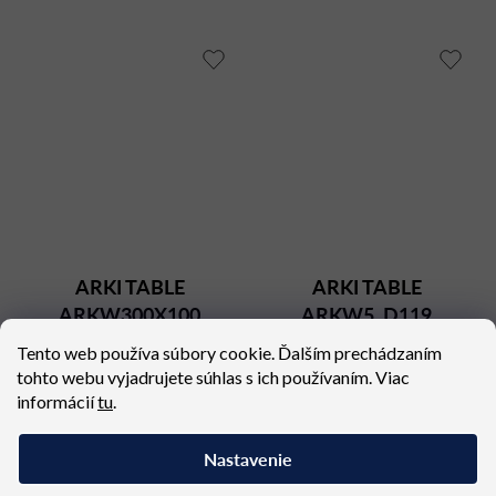
ARKI TABLE
ARKI TABLE
ARKW300X100
ARKW5_D119
Dostupné (dodacia lehota 4
Dostupné (dodacia lehota 4
Tento web používa súbory cookie. Ďalším prechádzaním
týždne)
týždne)
tohto webu vyjadrujete súhlas s ich používaním. Viac
2 726,30 €
1 375,94 €
informácií
tu
.
Nastavenie