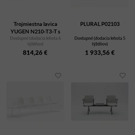
Trojmiestna lavica
PLURAL P02103
YUGEN N210-T3-T s
Dostupné (dodacia lehota 6
odkladacím stolíkom
Dostupné (dodacia lehota 5
týždňov)
týždňov)
814,26 €
1 933,56 €