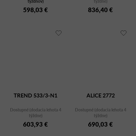
týždňov)
týždne)
598,03 €
836,40 €
TREND 533/3-N1
ALICE 2772
Dostupné (dodacia lehota 4
Dostupné (dodacia lehota 4
týždne)
týždne)
603,93 €
690,03 €