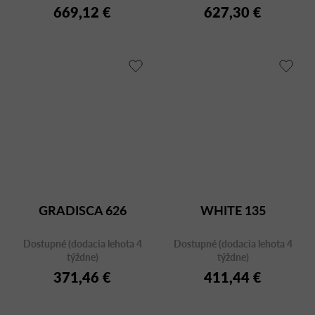
669,12 €
627,30 €
GRADISCA 626
WHITE 135
Dostupné (dodacia lehota 4
Dostupné (dodacia lehota 4
týždne)
týždne)
371,46 €
411,44 €