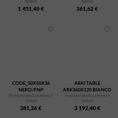
týždne)
týždne)
1 451,40 €
361,62 €
CODE_50X50X36
ARKI TABLE
NERO/FNP
ARK360X120 BIANCO
Dostupné (dodacia lehota 4
Dostupné (dodacia lehota 4
CFCBI
týždne)
týždne)
381,36 €
3 192,40 €