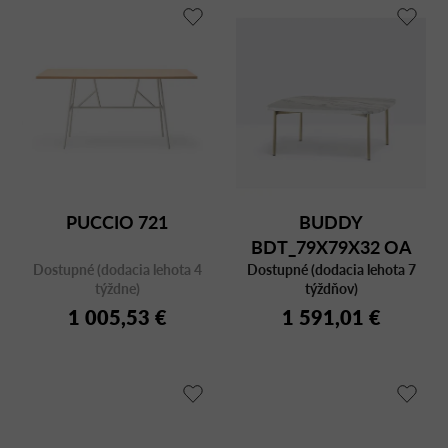
PUCCIO 721
BUDDY
BDT_79X79X32 OA
Dostupné (dodacia lehota 4
Dostupné (dodacia lehota 7
MARBLE
týždne)
týždňov)
1 005,53 €
1 591,01 €