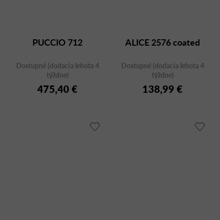
PUCCIO 712
ALICE 2576 coated
Dostupné (dodacia lehota 4
Dostupné (dodacia lehota 4
týždne)
týždne)
475,40 €
138,99 €