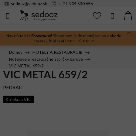
Prejsť
+421
sedooz
@
sedooz.sk
904 530 656
na
obsah
Hľadať
N
KO
Showroom!
Navštívte náš
Showroom je dostupný len po dohode -
rezervujte si svoj termín ešte dnes!
Domov
HOTELY A REŠTAURÁCIE
Hotelové a reštauračné stoličky barové
VIC METAL 659/2
VIC METAL 659/2
PEDRALI
Kolekcia VIC