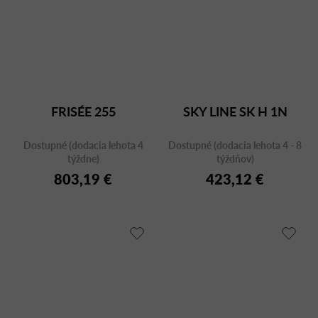
FRISÉE 255
SKY LINE SK H 1N
Dostupné (dodacia lehota 4
Dostupné (dodacia lehota 4 - 8
týždne)
týždňov)
803,19 €
423,12 €