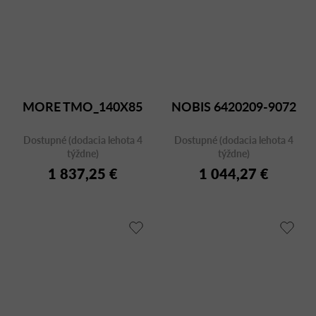
MORE TMO_140X85
NOBIS 6420209-9072
Dostupné (dodacia lehota 4
Dostupné (dodacia lehota 4
týždne)
týždne)
1 837,25 €
1 044,27 €