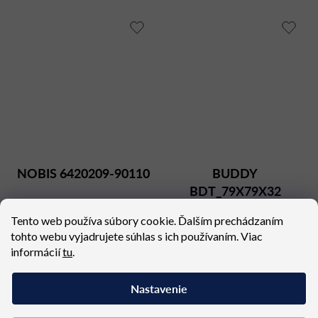
NOBIS 6420209-90110
BUDDY
BDT_79X79X32
Dostupné (dodacia lehota 4
Dostupné (dodacia lehota 7
MARBLE NERO
týždne)
týždňov)
Tento web používa súbory cookie. Ďalším prechádzaním
tohto webu vyjadrujete súhlas s ich používaním. Viac
1 095,93 €
1 450,29 €
informácií
tu
.
Nastavenie