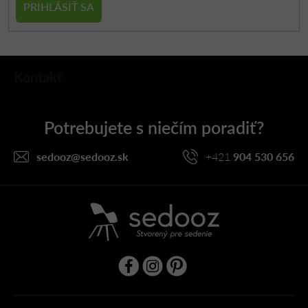
PRIHLÁSIŤ SA
Z
Kontakt
á
p
ä
t
i
sedooz
@
sedooz.sk
+421
904 530 656
e