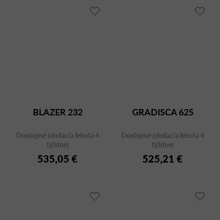
BLAZER 232
GRADISCA 625
Dostupné (dodacia lehota 4
Dostupné (dodacia lehota 4
týždne)
týždne)
535,05 €
525,21 €