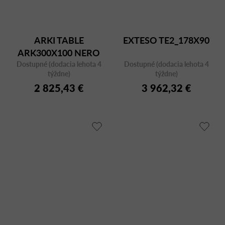
ARKI TABLE
EXTESO TE2_178X90
ARK300X100 NERO
Dostupné (dodacia lehota 4
FMPNE
Dostupné (dodacia lehota 4
týždne)
týždne)
2 825,43 €
3 962,32 €