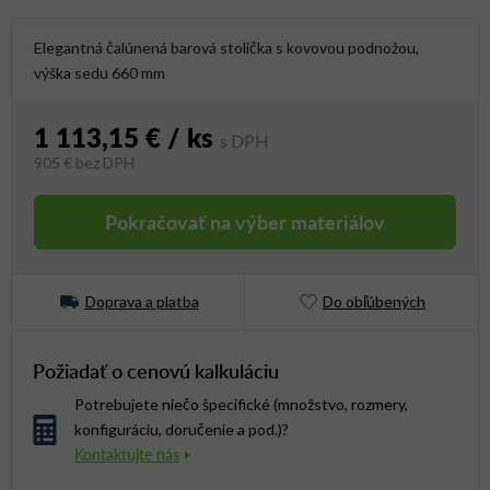
Elegantná čalúnená barová stolička s kovovou podnožou,
výška sedu 660 mm
1 113,15 €
/ ks
905 €
bez DPH
Jednotková cena:
Pokračovať na výber materiálov
Doprava a platba
Do obľúbených
Požiadať o cenovú kalkuláciu
Potrebujete niečo špecifické (množstvo, rozmery,
konfiguráciu, doručenie a pod.)?