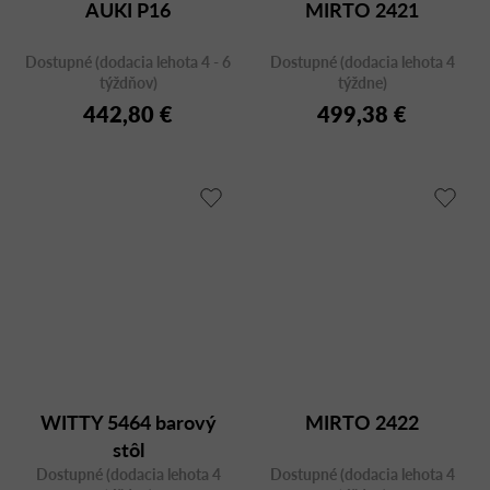
AUKI P16
MIRTO 2421
Dostupné (dodacia lehota 4 - 6
Dostupné (dodacia lehota 4
týždňov)
týždne)
442,80 €
499,38 €
WITTY 5464 barový
MIRTO 2422
stôl
Dostupné (dodacia lehota 4
Dostupné (dodacia lehota 4