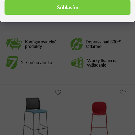
Súhlasím
Podobné produkty
Konfigurovateľné
Doprava nad 300 €
produkty
zadarmo
Vzorky tkanín na
2-7 ročná záruka
vyžiadanie