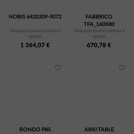
NOBIS 6420309-9072
FABBRICO
TFA_160X80
Dostupné (dodacia lehota 4
Dostupné (dodacia lehota 4
TRANSPARENT
týždne)
týždne)
1 364,07 €
670,78 €
RONDO P85
ARKI TABLE