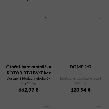
Otočná barová stolička
DOME 267
ROTOR RT/HW/T bez
operadla, výška sedu 77
Dostupné (dodacia lehoha 6 -
Dostupné (dodacia lehota 4
8 týždňov)
týždne)
cm
662,97 €
120,54 €