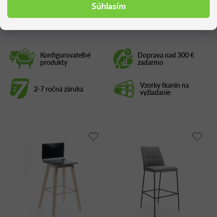
Podobné produkty
Súhlasím
Konfigurovateľné
Doprava nad 300 €
produkty
zadarmo
Vzorky tkanín na
2-7 ročná záruka
vyžiadanie