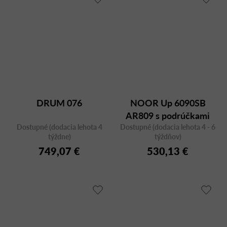
DRUM 076
NOOR Up 6090SB
AR809 s podrúčkami
Dostupné (dodacia lehota 4
Dostupné (dodacia lehota 4 - 6
týždne)
týždňov)
749,07 €
530,13 €