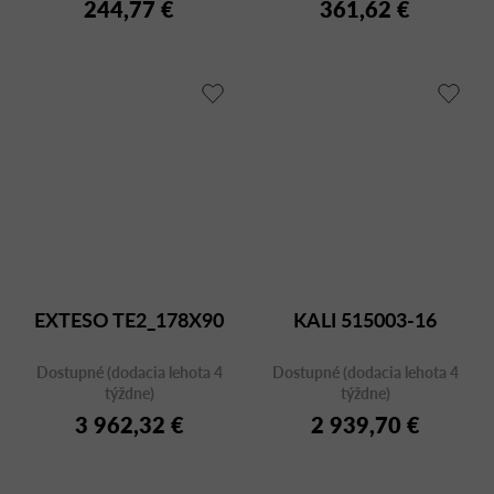
244,77 €
361,62 €
EXTESO TE2_178X90
KALI 515003-16
Dostupné (dodacia lehota 4
Dostupné (dodacia lehota 4
týždne)
týždne)
3 962,32 €
2 939,70 €