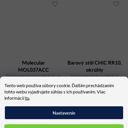
Molecular
Barový stôl CHIC RR10,
MOL037ACC
okrúhly
Dostupné (dodacia lehota 4 - 6
Dostupné (dodacia lehota 4
týždňov)
týždne)
Tento web používa súbory cookie. Ďalším prechádzaním
435,60 €
638,37 €
tohto webu vyjadrujete súhlas s ich používaním. Viac
informácií
tu
.
Nastavenie