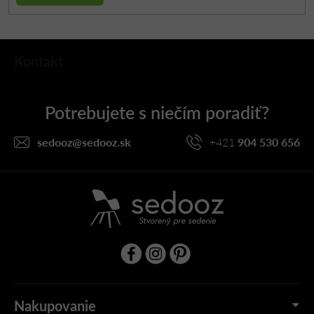
Z
Kontakt
á
p
ä
t
i
sedooz
@
sedooz.sk
+421
904 530 656
e
Nakupovanie