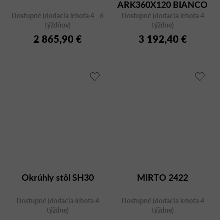
ARK360X120 BIANCO
Dostupné (dodacia lehota 4 - 6
Dostupné (dodacia lehota 4
CFCBI
týždňov)
týždne)
2 865,90 €
3 192,40 €
Okrúhly stôl SH30
MIRTO 2422
Dostupné (dodacia lehota 4
Dostupné (dodacia lehota 4
týždne)
týždne)