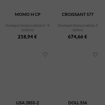
MOMO H CP
CROISSANT 577
Dostupné (dodacia lehota 4 - 8
Dostupné (dodacia lehota 4
týždňov)
týždne)
218,94 €
674,66 €
LISA 2855-2
DOLL 556