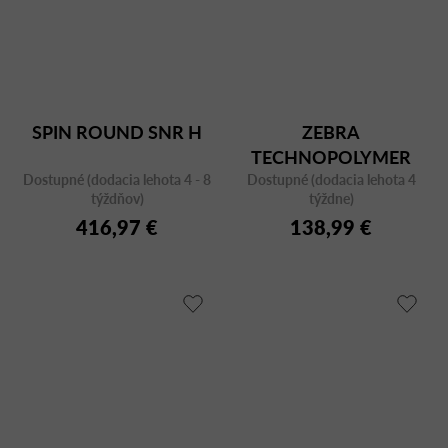
SPIN ROUND SNR H
ZEBRA
TECHNOPOLYMER
Dostupné (dodacia lehota 4 - 8
Dostupné (dodacia lehota 4
2565 CR
týždňov)
týždne)
416,97 €
138,99 €