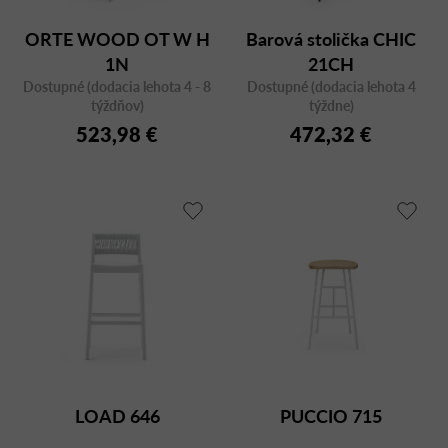
ORTE WOOD OT W H
Barová stolička CHIC
1N
21CH
Dostupné (dodacia lehota 4 - 8
Dostupné (dodacia lehota 4
týždňov)
týždne)
523,98 €
472,32 €
LOAD 646
PUCCIO 715