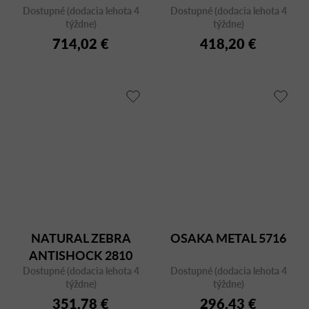
Dostupné (dodacia lehota 4
Dostupné (dodacia lehota 4
týždne)
týždne)
714,02 €
418,20 €
NATURAL ZEBRA
OSAKA METAL 5716
ANTISHOCK 2810
Dostupné (dodacia lehota 4
Dostupné (dodacia lehota 4
týždne)
týždne)
351,78 €
296,43 €