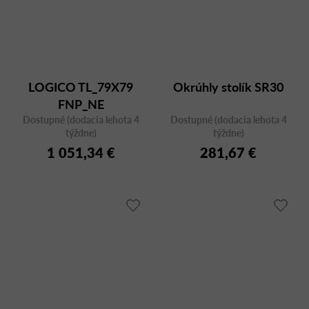
LOGICO TL_79X79
Okrúhly stolík SR30
FNP_NE
Dostupné (dodacia lehota 4
Dostupné (dodacia lehota 4
týždne)
týždne)
1 051,34 €
281,67 €