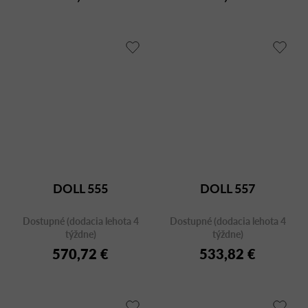
DOLL 555
DOLL 557
Dostupné (dodacia lehota 4
Dostupné (dodacia lehota 4
týždne)
týždne)
570,72 €
533,82 €