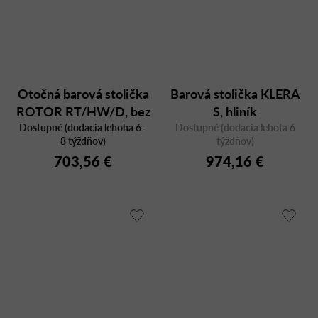
Otočná barová stolička
Barová stolička KLERA
ROTOR RT/HW/D, bez
S, hliník
operadla, výška sedu 77
Dostupné (dodacia lehoha 6 -
Dostupné (dodacia lehota 6
8 týždňov)
týždňov)
cm
703,56 €
974,16 €