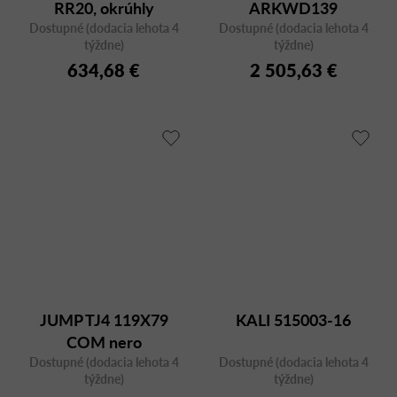
RR20, okrúhly
ARKWD139
Dostupné (dodacia lehota 4
Dostupné (dodacia lehota 4
týždne)
týždne)
634,68 €
2 505,63 €
JUMP TJ4 119X79
KALI 515003-16
COM nero
Dostupné (dodacia lehota 4
Dostupné (dodacia lehota 4
týždne)
týždne)