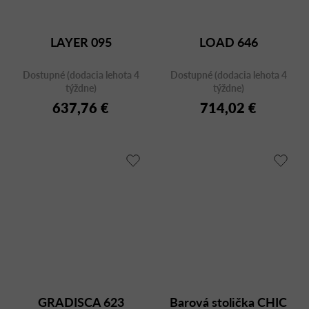
LAYER 095
LOAD 646
Dostupné (dodacia lehota 4
Dostupné (dodacia lehota 4
týždne)
týždne)
637,76 €
714,02 €
GRADISCA 623
Barová stolička CHIC