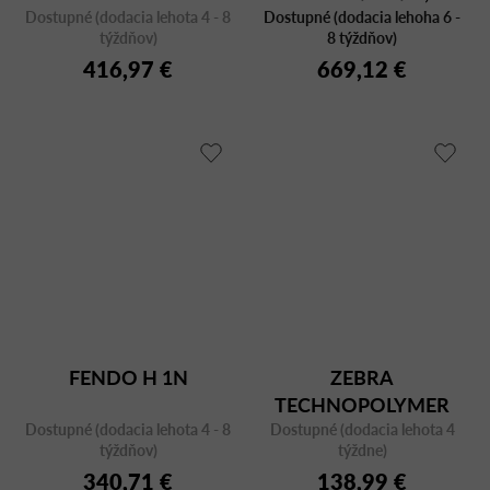
Dostupné (dodacia lehota 4 - 8
operadla, výška sedu 65
Dostupné (dodacia lehoha 6 -
týždňov)
8 týždňov)
cm
416,97 €
669,12 €
FENDO H 1N
ZEBRA
TECHNOPOLYMER
Dostupné (dodacia lehota 4 - 8
Dostupné (dodacia lehota 4
2565 CR
týždňov)
týždne)
340,71 €
138,99 €