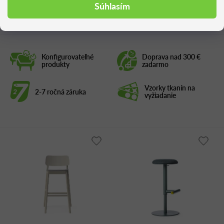
Podobné produkty
Súhlasím
Konfigurovateľné
Doprava nad 300 €
produkty
zadarmo
Vzorky tkanín na
2-7 ročná záruka
vyžiadanie