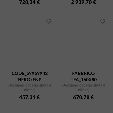
728,34 €
2 939,70 €
CODE_59X59X42
FABBRICO
NERO/FNP
TFA_160X80
Dostupné (dodacia lehota 4
Dostupné (dodacia lehota 4
TRANSPARENT
týždne)
týždne)
457,31 €
670,78 €