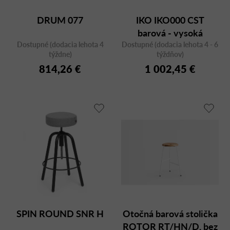
DRUM 077
IKO IKO000 CST
barová - vysoká
Dostupné (dodacia lehota 4
Dostupné (dodacia lehota 4 - 6
stolička
týždne)
týždňov)
814,26 €
1 002,45 €
SPIN ROUND SNR H
Otočná barová stolička
ROTOR RT/HN/D, bez