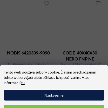
NOBIS 6420309-9090
CODE_40X40X30
NERO FNP NE
Dostupné (dodacia lehota 4
Dostupné (dodacia lehota 4
týždne)
týždne)
Tento web používa súbory cookie. Ďalším prechádzaním
1 380,06 €
289,42 €
tohto webu vyjadrujete súhlas s ich používaním. Viac
informácií
tu
.
Nastavenie