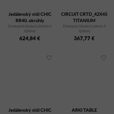
Jedálenský stôl CHIC
CIRCUIT CRTD_42X45
RR40, okrúhly
TITANIUM
Dostupné (dodacia lehota 4
Dostupné (dodacia lehota 4
týždne)
týždne)
624,84 €
367,77 €
Jedálenský stôl CHIC
ARKI TABLE