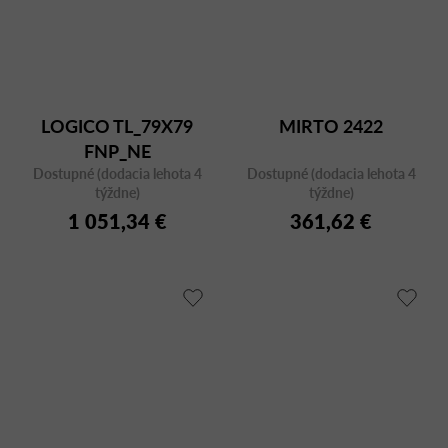
LOGICO TL_79X79
MIRTO 2422
FNP_NE
Dostupné (dodacia lehota 4
Dostupné (dodacia lehota 4
týždne)
týždne)
1 051,34 €
361,62 €