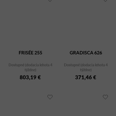
FRISÉE 255
GRADISCA 626
Dostupné (dodacia lehota 4
Dostupné (dodacia lehota 4
týždne)
týždne)
803,19 €
371,46 €