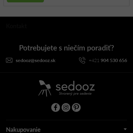
Z
Kontakt
á
p
ä
t
i
sedooz
@
sedooz.sk
+421
904 530 656
e
Nakupovanie