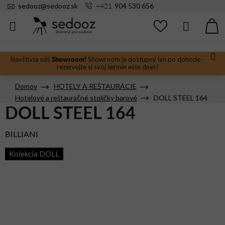
Prejsť
+421
sedooz
@
sedooz.sk
904 530 656
na
obsah
Hľadať
N
KO
Showroom!
Navštívte náš
Showroom je dostupný len po dohode -
rezervujte si svoj termín ešte dnes!
Domov
HOTELY A REŠTAURÁCIE
Hotelové a reštauračné stoličky barové
DOLL STEEL 164
DOLL STEEL 164
BILLIANI
Kolekcia DOLL