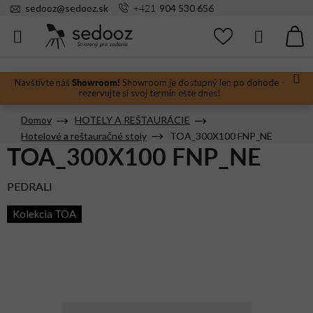
Prejsť
+421
sedooz
@
sedooz.sk
904 530 656
na
obsah
Hľadať
N
KO
Showroom!
Navštívte náš
Showroom je dostupný len po dohode -
rezervujte si svoj termín ešte dnes!
Domov
HOTELY A REŠTAURÁCIE
Hotelové a reštauračné stoly
TOA_300X100 FNP_NE
TOA_300X100 FNP_NE
PEDRALI
Kolekcia TOA