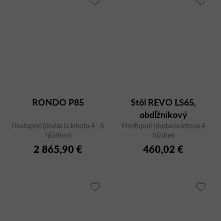
RONDO P85
Stôl REVO LS65,
obdĺžnikový
Dostupné (dodacia lehota 4 - 6
Dostupné (dodacia lehota 4
týždňov)
týždne)
2 865,90 €
460,02 €