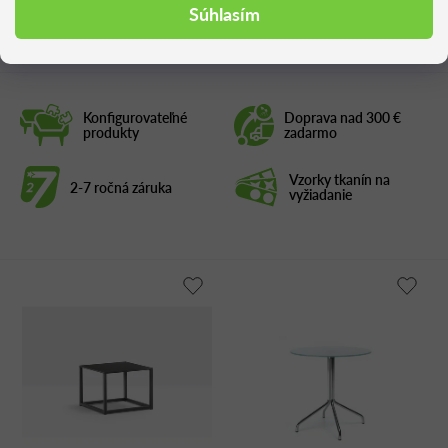
Podobné produkty
Súhlasím
Konfigurovateľné
Doprava nad 300 €
produkty
zadarmo
Vzorky tkanín na
2-7 ročná záruka
vyžiadanie