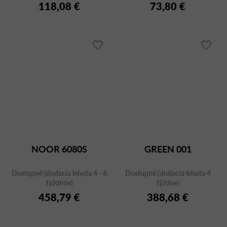
118,08 €
73,80 €
NOOR 6080S
GREEN 001
Dostupné (dodacia lehota 4 - 6
Dostupné (dodacia lehota 4
týždňov)
týždne)
458,79 €
388,68 €