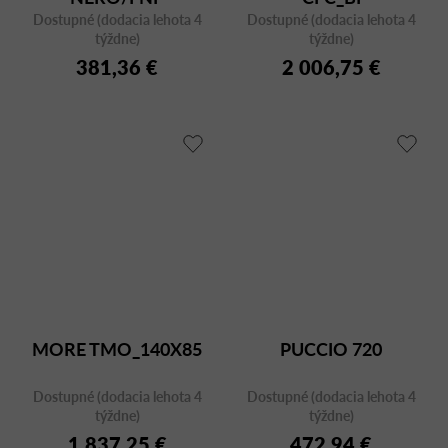
Dostupné (dodacia lehota 4
Dostupné (dodacia lehota 4
týždne)
týždne)
381,36 €
2 006,75 €
MORE TMO_140X85
PUCCIO 720
Dostupné (dodacia lehota 4
Dostupné (dodacia lehota 4
týždne)
týždne)
1 837,25 €
472,94 €