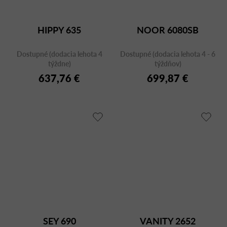
HIPPY 635
NOOR 6080SB
Dostupné (dodacia lehota 4
Dostupné (dodacia lehota 4 - 6
týždne)
týždňov)
637,76 €
699,87 €
SEY 690
VANITY 2652