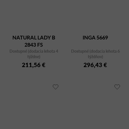
NATURAL LADY B
INGA 5669
2843 FS
Dostupné (dodacia lehota 4
Dostupné (dodacia lehota 6
týždne)
týždňov)
211,56 €
296,43 €