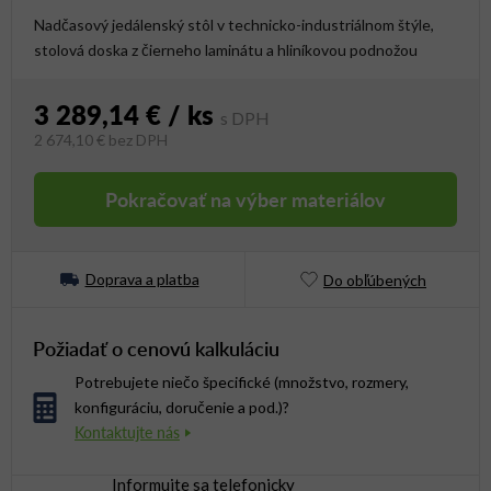
Nadčasový jedálenský stôl v technicko-industriálnom štýle,
stolová doska z čierneho laminátu a hliníkovou podnožou
3 289,14 €
/ ks
2 674,10 €
bez DPH
Jednotková cena:
Pokračovať na výber materiálov
Doprava a platba
Do obľúbených
Požiadať o cenovú kalkuláciu
Potrebujete niečo špecifické (množstvo, rozmery,
konfiguráciu, doručenie a pod.)?
Informujte sa telefonicky