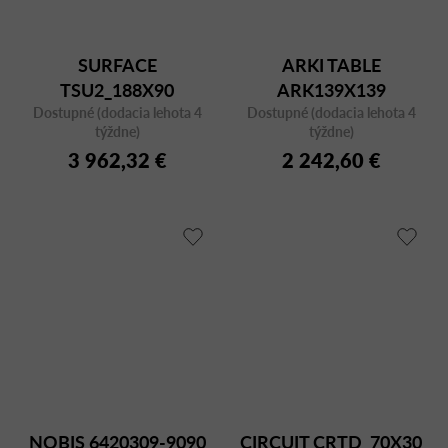
SURFACE
ARKI TABLE
TSU2_188X90
ARK139X139
Dostupné (dodacia lehota 4
Dostupné (dodacia lehota 4
BIANCO/CFC BI
týždne)
týždne)
3 962,32 €
2 242,60 €
NOBIS 6420309-9090
CIRCUIT CRTD_70X30