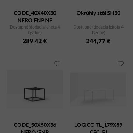
CODE_40X40X30
Okrúhly stôl SH30
NERO FNP NE
Dostupné (dodacia lehota 4
Dostupné (dodacia lehota 4
týždne)
týždne)
289,42 €
244,77 €
CODE_50X50X36
LOGICO TL_179X89
NERO/FNP
CFC_BI