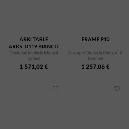
ARKI TABLE
FRAME P10
ARK5_D119 BIANCO
Dostupné (dodacia lehota 4
Dostupné (dodacia lehota 4 - 6
týždne)
týždňov)
1 571,02 €
1 257,06 €