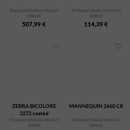
Dostupné (dodacia lehota 4
Dostupné (dodacia lehota 4
týždne)
týždne)
507,99 €
114,39 €
ZEBRA BICOLORE
MANNEQUIN 2660 CR
2272 coated
Dostupné (dodacia lehota 4
Dostupné (dodacia lehota 4
týždne)
týždne)