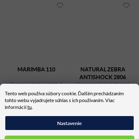
MARIMBA 110
NATURAL ZEBRA
ANTISHOCK 2806
Dostupné (dodacia lehota 4
Dostupné (dodacia lehota 4
týždne)
týždne)
Tento web používa súbory cookie. Ďalším prechádzaním
970,47 €
217,71 €
tohto webu vyjadrujete súhlas s ich používaním. Viac
informácií
tu
.
Nastavenie