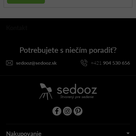
Z
Kontakt
á
p
ä
t
i
sedooz
@
sedooz.sk
+421
904 530 656
e
Nakupovanie