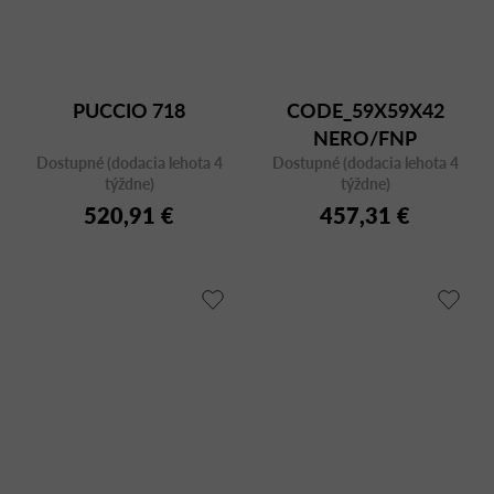
PUCCIO 718
CODE_59X59X42
NERO/FNP
Dostupné (dodacia lehota 4
Dostupné (dodacia lehota 4
týždne)
týždne)
520,91 €
457,31 €