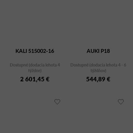
KALI 515002-16
AUKI P18
Dostupné (dodacia lehota 4
Dostupné (dodacia lehota 4 - 6
týždne)
týždňov)
2 601,45 €
544,89 €