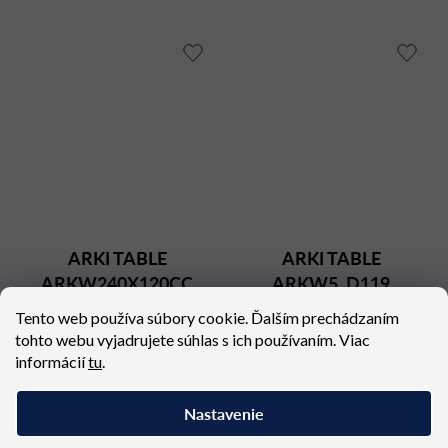
ARKI TABLE
ARKI TABLE
ARKW240X120CC
ARKW5_D119
Dostupné (dodacia lehota 6
Dostupné (dodacia lehota 4
Tento web používa súbory cookie. Ďalším prechádzaním
týždňov)
týždne)
tohto webu vyjadrujete súhlas s ich používaním. Viac
2 761,47 €
1 375,94 €
informácií
tu
.
Nastavenie