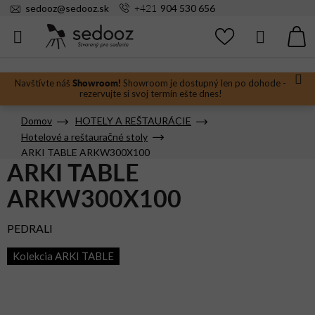
Prejsť
+421
sedooz
@
sedooz.sk
904 530 656
na
obsah
Hľadať
N
KO
Showroom!
Navštívte náš
Showroom je dostupný len po dohode -
rezervujte si svoj termín ešte dnes!
Domov
HOTELY A REŠTAURÁCIE
Hotelové a reštauračné stoly
ARKI TABLE ARKW300X100
ARKI TABLE
ARKW300X100
PEDRALI
Kolekcia ARKI TABLE