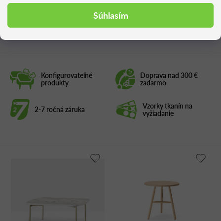
Súhlasím
Podobné produkty
Konfigurovateľné
Doprava nad 300 €
produkty
zadarmo
Vzorky tkanín na
2-7 ročná záruka
vyžiadanie