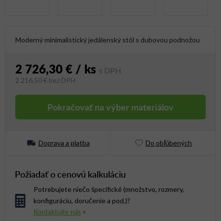
Moderný minimalistický jedálenský stôl s dubovou podnožou
2 726,30 €
/ ks
2 216,50 €
bez DPH
Jednotková cena:
Pokračovať na výber materiálov
Doprava a platba
Do obľúbených
Požiadať o cenovú kalkuláciu
Potrebujete niečo špecifické (množstvo, rozmery,
konfiguráciu, doručenie a pod.)?