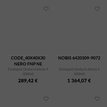
CODE_40X40X30
NOBIS 6420309-9072
NERO FNP NE
Dostupné (dodacia lehota 4
Dostupné (dodacia lehota 4
týždne)
týždne)
289,42 €
1 364,07 €