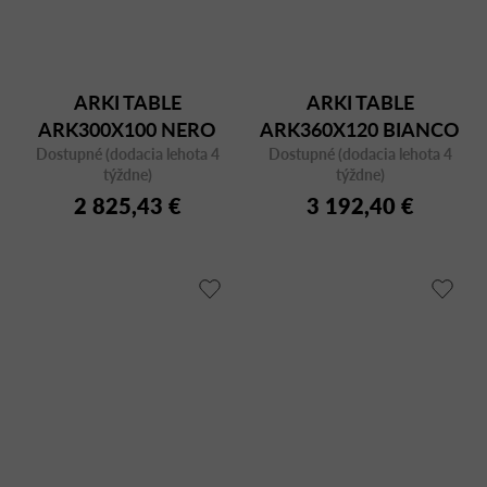
ARKI TABLE
ARKI TABLE
ARK300X100 NERO
ARK360X120 BIANCO
Dostupné (dodacia lehota 4
FMPNE
Dostupné (dodacia lehota 4
CFCBI
týždne)
týždne)
2 825,43 €
3 192,40 €