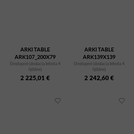
ARKI TABLE
ARKI TABLE
ARK107_200X79
ARK139X139
Dostupné (dodacia lehota 4
BIANCO/CFC BI
Dostupné (dodacia lehota 4
BIANCO/CFC BI
týždne)
týždne)
2 225,01 €
2 242,60 €