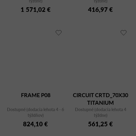
týždne)
týždne)
1 571,02 €
416,97 €
FRAME P08
CIRCUIT CRTD_70X30
TITANIUM
Dostupné (dodacia lehota 4 - 6
Dostupné (dodacia lehota 4
týždňov)
týždne)
824,10 €
561,25 €