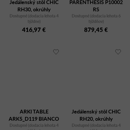
Jedálenský stôl CHIC
PARENTHESIS P10002
RH30, okrúhly
RS
Dostupné (dodacia lehota 4
Dostupné (dodacia lehota 6
týždne)
týždňov)
416,97 €
879,45 €
ARKI TABLE
Jedálenský stôl CHIC
ARK5_D119 BIANCO
RH20, okrúhly
Dostupné (dodacia lehota 4
Dostupné (dodacia lehota 4