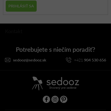
PRIHLÁSIŤ SA
Z
Kontakt
á
p
ä
t
i
sedooz
@
sedooz.sk
+421
904 530 656
e