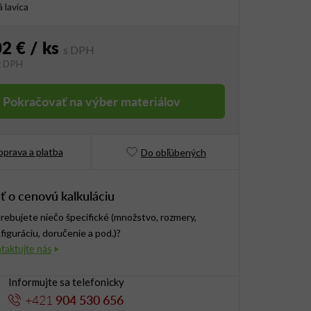
 lavica
02 €
/ ks
z DPH
vá cena:
Pokračovať na výber materiálov
prava a platba
Do obľúbených
ť o cenovú kalkuláciu
rebujete niečo špecifické (množstvo, rozmery,
figuráciu, doručenie a pod.)?
Informujte sa telefonicky
+421
904 530 656