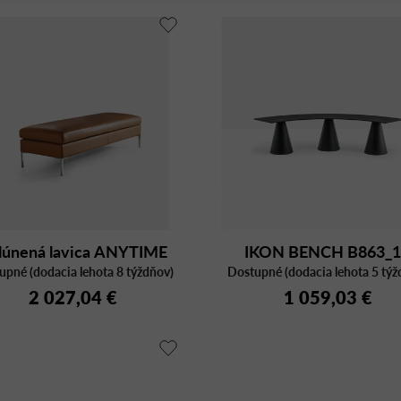
lúnená lavica ANYTIME
IKON BENCH B863_
upné (dodacia lehota 8 týždňov)
1503N
Dostupné (dodacia lehota 5 týž
2 027,04 €
1 059,03 €