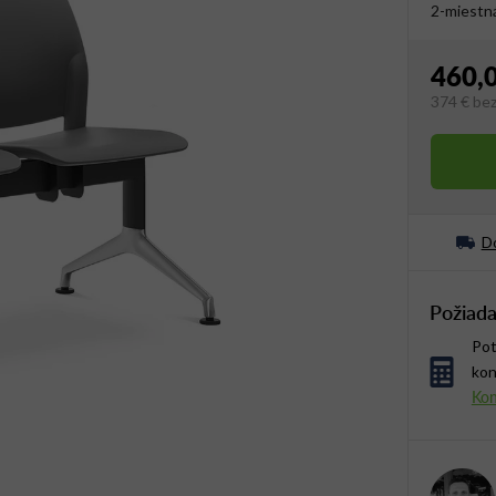
2-miestná
460,
374 €
be
Jednotko
Do
Požiada
Pot
kon