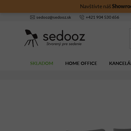
Prejsť
Showro
Navštívte náš
na
obsah
sedooz
@
sedooz.sk
+421
904 530 656
SKLADOM
HOME OFFICE
KANCELÁ