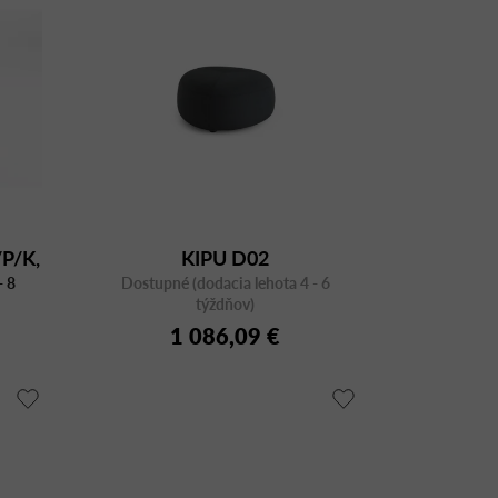
/P/K,
KIPU D02
- 8
Dostupné (dodacia lehota 4 - 6
týždňov)
1 086,09 €