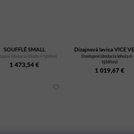
SOUFFLÉ SMALL
Dizajnová lavica VICE 
upné (dodacia lehota 4 týždne)
Dostupné (dodacia lehota 6 -
big bench
týždňov)
1 473,54 €
1 019,67 €