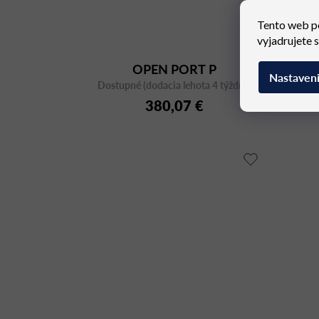
Tento web p
vyjadrujete 
OPEN PORT P
Nastaven
Dostupné (dodacia lehota 4 týždne)
D
380,07 €