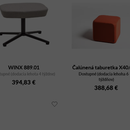
WINX 889.01
Čalúnená taburetka X40
upné (dodacia lehota 4 týždne)
Dostupné (dodacia lehoha 6 
kocka
týždňov)
394,83 €
388,68 €