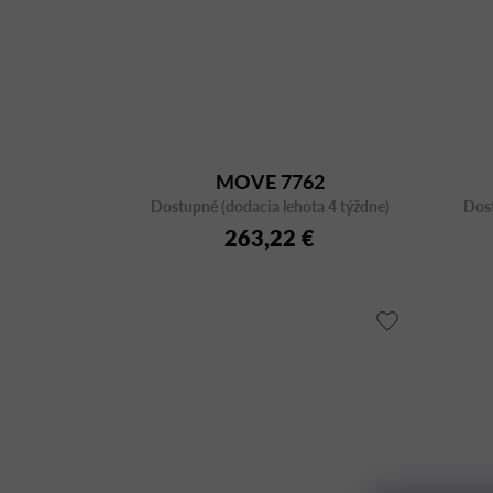
MOVE 7762
Dostupné (dodacia lehota 4 týždne)
Dost
263,22 €