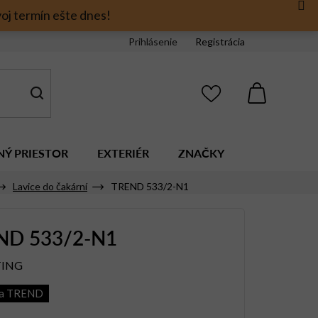
oj termín ešte dnes!
Prihlásenie
Registrácia
NÁKUPNÝ
KOŠÍK
NÝ PRIESTOR
EXTERIÉR
ZNAČKY
Lavice do čakární
TREND 533/2-N1
ND 533/2-N1
TING
ia TREND