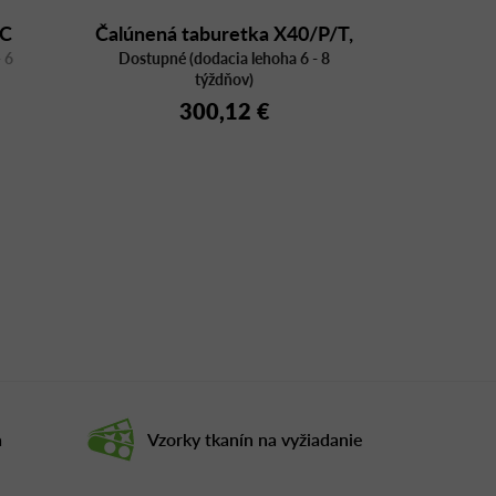
C
Čalúnená taburetka X40/P/T,
 6
Dostupné (dodacia lehoha 6 - 8
trojuholník
týždňov)
300,12 €
a
Vzorky tkanín na vyžiadanie