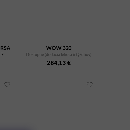
VERSA
WOW 320
 7
Dostupné (dodacia lehota 6 týždňov)
284,13 €