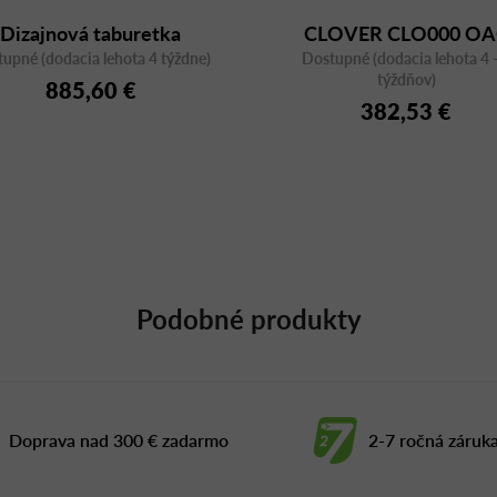
Dizajnová taburetka
CLOVER CLO000 OA
upné (dodacia lehota 4 týždne)
OCTOBER 10 wood
Dostupné (dodacia lehota 4 -
týždňov)
885,60 €
382,53 €
Podobné produkty
Doprava nad 300 € zadarmo
2-7 ročná záruk