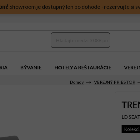
om!
Showroom je dostupný len po dohode - rezervujte si sv
RIA
BÝVANIE
HOTELY A REŠTAURÁCIE
VEREJ
Domov
VEREJNÝ PRIESTOR
TRE
LD SEA
Kolekc