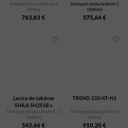
Dostupné (dodacia lehota 4
Dostupné (dodacia lehota 5
týždne)
týždňov)
763,83 €
575,64 €
Lavica do čakárne
TREND 533/4T-N1
SHILA SH2S1B s
Dostupné (dodacia lehota 4 - 6
podrúčkami
Dostupné (dodacia lehota 4
týždňov)
týždne)
543,66 €
910,20 €