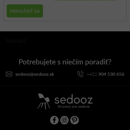
PRIHLÁSIŤ SA
Z
Kontakt
á
p
ä
t
i
sedooz
@
sedooz.sk
+421
904 530 656
e