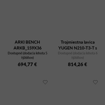
ARKI BENCH
Trojmiestna lavica
ARKB_159X36
YUGEN N210-T3-T s
Dostupné (dodacia lehota 5
Dostupné (dodacia lehota 6
odkladacím stolíkom
týždňov)
týždňov)
694,77 €
814,26 €