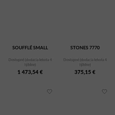
SOUFFLÉ SMALL
STONES 7770
Dostupné (dodacia lehota 4
Dostupné (dodacia lehota 4
týždne)
týždne)
1 473,54 €
375,15 €