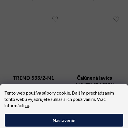
TREND 533/2-N1
Čalúnená lavica
ANYTIME 1503N
Dostupné (dodacia lehota 4
Dostupné (dodacia lehota 8
Tento web používa súbory cookie. Ďalším prechádzaním
týždne)
týždňov)
tohto webu vyjadrujete súhlas s ich používaním. Viac
460,02 €
2 027,04 €
informácií
tu
.
Nastavenie