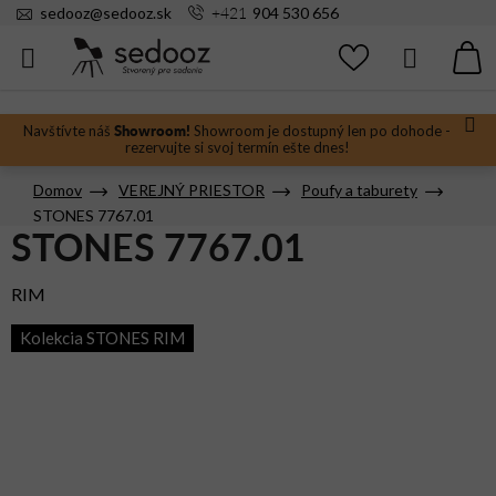
Prejsť
+421
sedooz
@
sedooz.sk
904 530 656
na
obsah
Hľadať
N
KO
Showroom!
Navštívte náš
Showroom je dostupný len po dohode -
rezervujte si svoj termín ešte dnes!
Domov
VEREJNÝ PRIESTOR
Poufy a taburety
STONES 7767.01
STONES 7767.01
RIM
Kolekcia STONES RIM