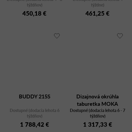
týždňov)
týždne)
450,18 €
461,25 €
BUDDY 215S
Dizajnová okrúhla
taburetka MOKA
Dostupné (dodacia lehota 6
Dostupné (dodacia lehota 6 - 7
týždňov)
týždňov)
1 788,42 €
1 317,33 €