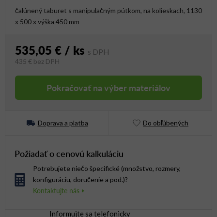
čalúnený taburet s manipulačným pútkom, na kolieskach, 1130
x 500 x výška 450 mm
535,05 €
/ ks
435 €
bez DPH
Jednotková cena:
Pokračovať na výber materiálov
Doprava a platba
Do obľúbených
Požiadať o cenovú kalkuláciu
Potrebujete niečo špecifické (množstvo, rozmery,
konfiguráciu, doručenie a pod.)?
Informujte sa telefonicky