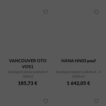
VANCOUVER OTO
HANA HN03 pouf
VOS1
Dostupné (dodacia lehota 4
Dostupné (dodacia lehota 4 - 6
týždne)
týždňov)
185,73 €
1 642,05 €