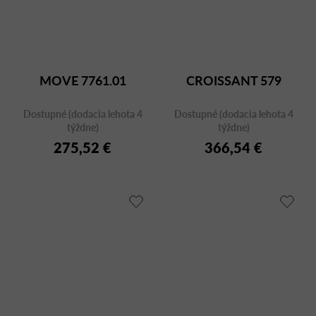
MOVE 7761.01
CROISSANT 579
Dostupné (dodacia lehota 4
Dostupné (dodacia lehota 4
týždne)
týždne)
275,52 €
366,54 €