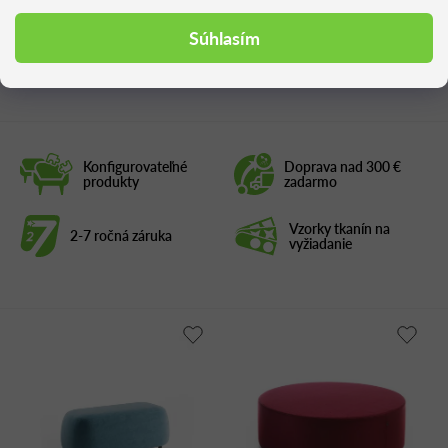
Súhlasím
Podobné produkty
Konfigurovateľné
Doprava nad 300 €
produkty
zadarmo
Vzorky tkanín na
2-7 ročná záruka
vyžiadanie