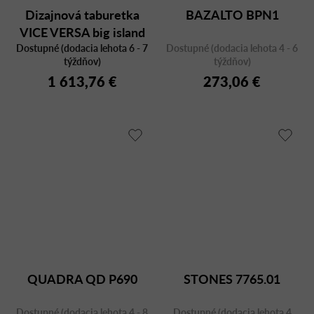
Dizajnová taburetka
BAZALTO BPN1
VICE VERSA big island
Dostupné (dodacia lehota 6 - 7
Dostupné (dodacia lehota 4 - 6
týždňov)
týždňov)
1 613,76 €
273,06 €
QUADRA QD P690
STONES 7765.01
Dostupné (dodacia lehota 4 - 8
Dostupné (dodacia lehota 4