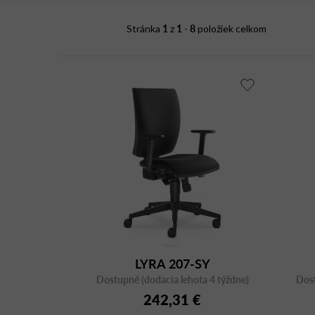
i
1
1
8
Stránka
z
-
položiek celkom
s
p
r
o
d
u
k
t
o
v
LYRA 207-SY
Dostupné (dodacia lehota 4 týždne)
Dost
242,31 €