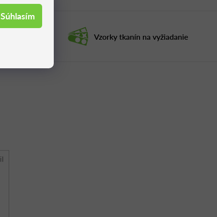
Súhlasím
ruka
Vzorky tkanín na vyžiadanie
il