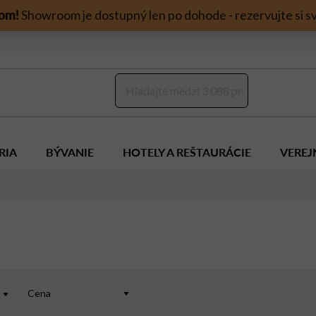
om!
Showroom je dostupný len po dohode - rezervujte si sv
RIA
BÝVANIE
HOTELY A REŠTAURÁCIE
VEREJ
Cena