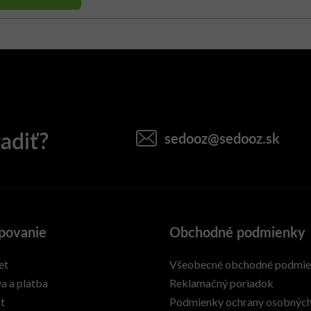
sedooz
@
sedooz.sk
povanie
Obchodné podmienky
et
Všeobecné obchodné podmi
a a platba
Reklamačný poriadok
t
Podmienky ochrany osobnýc