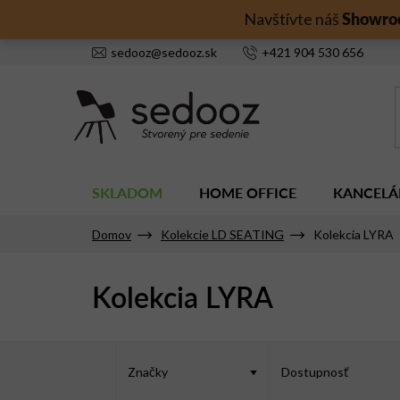
Prejsť
Showro
Navštívte náš
na
obsah
sedooz
@
sedooz.sk
+421
904 530 656
SKLADOM
HOME OFFICE
KANCELÁ
Domov
Kolekcie LD SEATING
Kolekcia LYRA
Kolekcia LYRA
V
ý
Značky
Dostupnosť
p