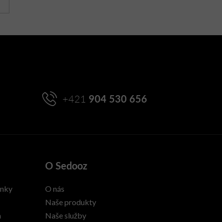
+421
904 530 656
O Sedooz
enky
O nás
Naše produkty
h
Naše služby