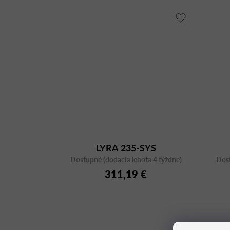
LYRA 235-SYS
Dostupné (dodacia lehota 4 týždne)
Dost
311,19 €