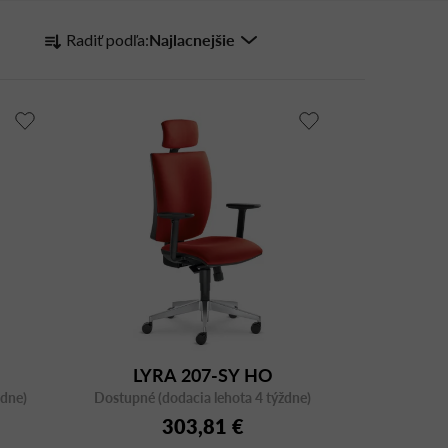
R
Najlacnejšie
Radiť podľa:
a
d
e
n
i
e
p
r
o
d
u
k
t
LYRA 207-SY HO
o
ždne)
Dostupné (dodacia lehota 4 týždne)
v
303,81 €