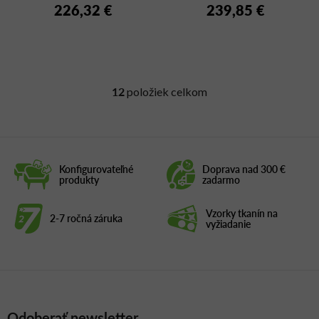
226,32 €
239,85 €
12
položiek celkom
O
v
l
á
d
Konfigurovateľné
Doprava nad 300 €
a
produkty
zadarmo
c
i
Vzorky tkanín na
2-7 ročná záruka
e
vyžiadanie
p
r
v
k
y
Odoberať newsletter
v