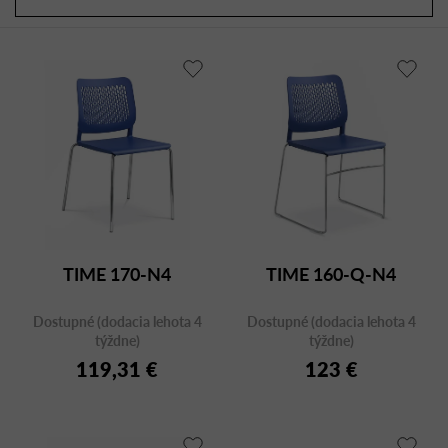
a
r
d
o
e
d
n
u
i
k
e
t
p
o
r
v
o
d
u
TIME 170-N4
TIME 160-Q-N4
k
t
Dostupné (dodacia lehota 4
Dostupné (dodacia lehota 4
o
týždne)
týždne)
v
119,31 €
123 €