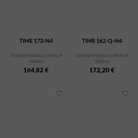
TIME 172-N4
TIME 162-Q-N4
Dostupné (dodacia lehota 4
Dostupné (dodacia lehota 4
týždne)
týždne)
164,82 €
172,20 €