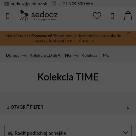
Prejsť
+421
sedooz
@
sedooz.sk
904 530 656
na
obsah
Hľadať
N
KO
Showroom!
Navštívte náš
Showroom je dostupný len po dohode -
rezervujte si svoj termín ešte dnes!
Domov
Kolekcie LD SEATING
Kolekcia TIME
Kolekcia TIME
V
ý
OTVORIŤ FILTER
p
i
s
R
Radiť podľa:
Najlacnejšie
p