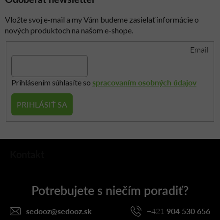
ý
p
Vložte svoj e-mail a my Vám budeme zasielať informácie o
i
nových produktoch na našom e-shope.
s
Email
u
spracovaním osobných údajov
Prihlásením súhlasíte so
PRIHLÁSIŤ SA
Z
Kontakt
á
p
ä
t
i
sedooz
@
sedooz.sk
+421
904 530 656