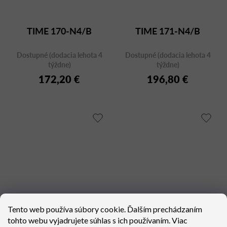
TIME 170-N4/B
TIME 171-N4/B
Dostupné (dodacia lehota 4
Dostupné (dodacia lehota 4
týždne)
týždne)
172,20 €
196,80 €
Tento web používa súbory cookie. Ďalším prechádzaním
tohto webu vyjadrujete súhlas s ich používaním. Viac
TIME 175-N4
TIME 172-N4/B