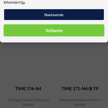
informácií
tu
.
Dostupné (dodacia lehota 4
Dostupné (dodacia lehota 4
týždne)
týždne)
Nastavenie
199,26 €
205,41 €
Súhlasím
TIME 176-N4
TIME 171-N4/B TP
Dostupné (dodacia lehota 4
Dostupné (dodacia lehota 4
týždne)
týždne)