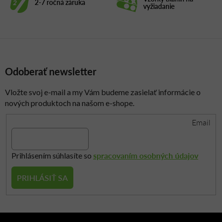
2-7 ročná záruka
e
vyžiadanie
p
r
v
k
y
Odoberať newsletter
v
ý
p
Vložte svoj e-mail a my Vám budeme zasielať informácie o
i
nových produktoch na našom e-shope.
s
Email
u
spracovaním osobných údajov
Prihlásením súhlasíte so
PRIHLÁSIŤ SA
Z