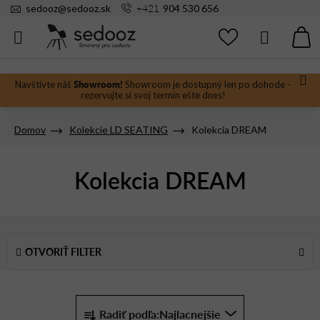
Prejsť
+421
sedooz
@
sedooz.sk
904 530 656
na
obsah
Hľadať
N
KO
Showroom!
Navštívte náš
Showroom je dostupný len po dohode -
rezervujte si svoj termín ešte dnes!
Domov
Kolekcie LD SEATING
Kolekcia DREAM
Kolekcia DREAM
V
ý
OTVORIŤ FILTER
p
i
s
R
p
Radiť podľa:
Najlacnejšie