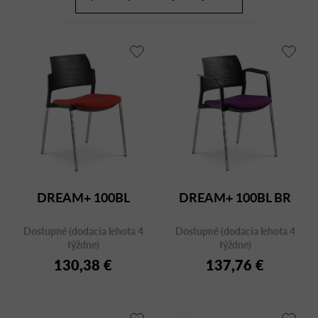
a
r
d
o
e
d
n
u
i
k
e
t
p
o
r
v
o
d
u
DREAM+ 100BL
DREAM+ 100BL BR
k
t
Dostupné (dodacia lehota 4
Dostupné (dodacia lehota 4
o
týždne)
týždne)
v
130,38 €
137,76 €