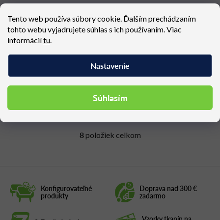
Tento web používa súbory cookie. Ďalším prechádzaním
tohto webu vyjadrujete súhlas s ich používaním. Viac
DREAM+ 101BL-Z BR
DREAM+ 104BL-Z BR
informácií
tu
.
Dostupné (dodacia lehota 4
Dostupné (dodacia lehota 4
týždne)
týždne)
Nastavenie
188,19 €
196,80 €
Súhlasím
8
položiek celkom
O
v
l
á
d
Konfigurovateľné
Doprava nad 300 €
a
produkty
zadarmo
c
i
Vzorky tkanín na