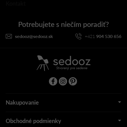
Kontakt
á
p
ä
t
i
sedooz
@
sedooz.sk
+421
904 530 656
e
Nakupovanie
Obchodné podmienky