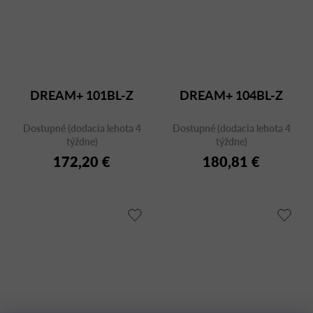
DREAM+ 101BL-Z
DREAM+ 104BL-Z
Dostupné (dodacia lehota 4
Dostupné (dodacia lehota 4
týždne)
týždne)
172,20 €
180,81 €