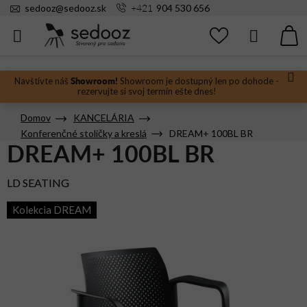
Prejsť
+421
sedooz
@
sedooz.sk
904 530 656
na
obsah
Hľadať
N
KO
Showroom!
Navštívte náš
Showroom je dostupný len po dohode -
rezervujte si svoj termín ešte dnes!
Domov
KANCELÁRIA
Konferenčné stoličky a kreslá
DREAM+ 100BL BR
DREAM+ 100BL BR
LD SEATING
Kolekcia DREAM