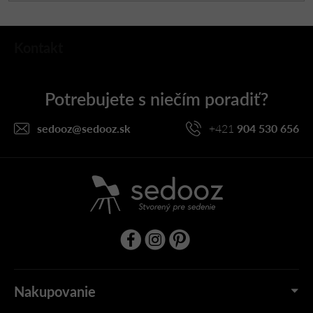
Z
Kontakt
á
p
ä
t
i
sedooz
@
sedooz.sk
+421
904 530 656
e
Nakupovanie