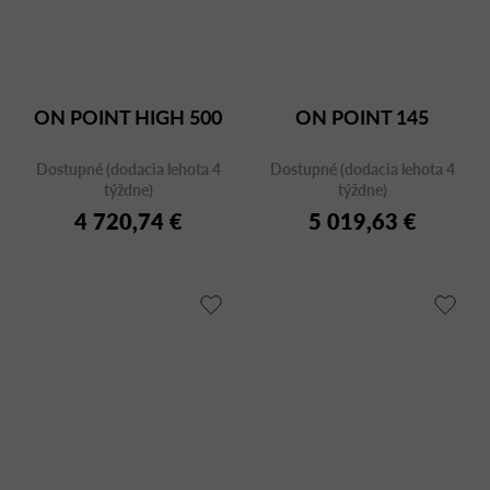
ON POINT HIGH 500
ON POINT 145
Dostupné (dodacia lehota 4
Dostupné (dodacia lehota 4
týždne)
týždne)
4 720,74 €
5 019,63 €