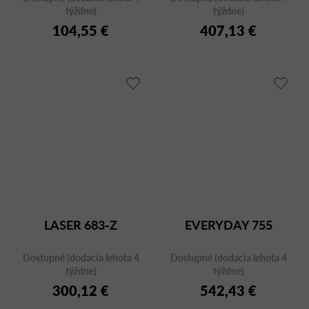
týždne)
týždne)
104,55 €
407,13 €
LASER 683-Z
EVERYDAY 755
Dostupné (dodacia lehota 4
Dostupné (dodacia lehota 4
týždne)
týždne)
300,12 €
542,43 €