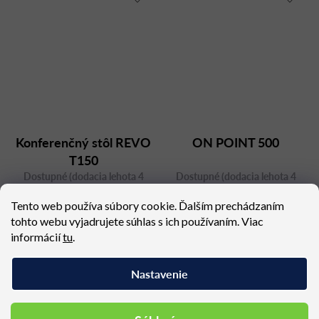
Konferenčný stôl REVO
ON POINT 500
T150
Dostupné (dodacia lehota 4
Dostupné (dodacia lehota 4
týždne)
týždne)
Tento web používa súbory cookie. Ďalším prechádzaním
1 319,79 €
5 261,94 €
tohto webu vyjadrujete súhlas s ich používaním. Viac
informácií
tu
.
Nastavenie
Podobné produkty