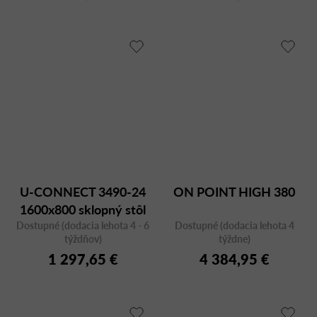
U-CONNECT 3490-24
ON POINT HIGH 380
1600x800 sklopný stôl
Dostupné (dodacia lehota 4 - 6
Dostupné (dodacia lehota 4
týždňov)
týždne)
1 297,65 €
4 384,95 €