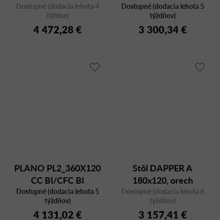
Dostupné (dodacia lehota 4
Dostupné (dodacia lehota 5
týždne)
týždňov)
4 472,28 €
3 300,34 €
PLANO PL2_360X120
Stôl DAPPER A
CC BI/CFC BI
180x120, orech
Dostupné (dodacia lehota 5
Dostupné (dodacia lehota 6
týždňov)
týždňov)
4 131,02 €
3 157,41 €