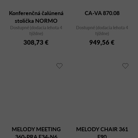
Konferenčná čalúnená
CA-VA 870.08
stolička NORMO
Dostupné (dodacia lehota 4
500HC SP na
Dostupné (dodacia lehota 4
týždne)
týždne)
kolieskach, s
308,73 €
949,56 €
podrúčkami
MELODY MEETING
MELODY CHAIR 361
360-PRA F34-N6
F90