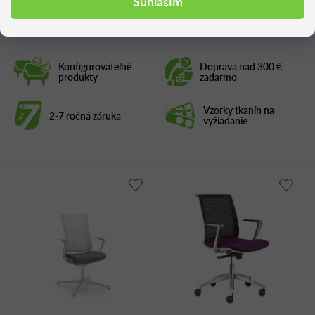
Súhlasím
Konfigurovateľné
Doprava nad 300 €
produkty
zadarmo
Vzorky tkanín na
2-7 ročná záruka
vyžiadanie