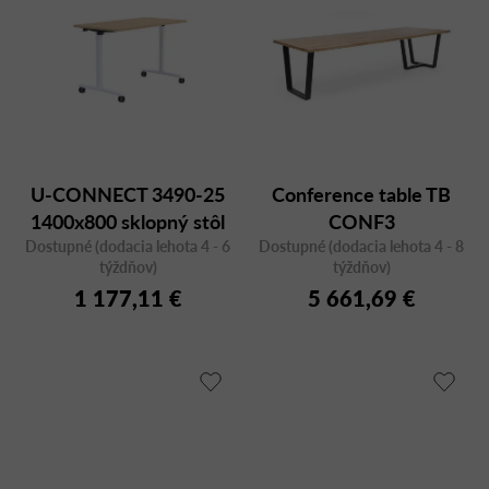
U-CONNECT 3490-25
Conference table TB
1400x800 sklopný stôl
CONF3
Dostupné (dodacia lehota 4 - 6
Dostupné (dodacia lehota 4 - 8
týždňov)
týždňov)
1 177,11 €
5 661,69 €