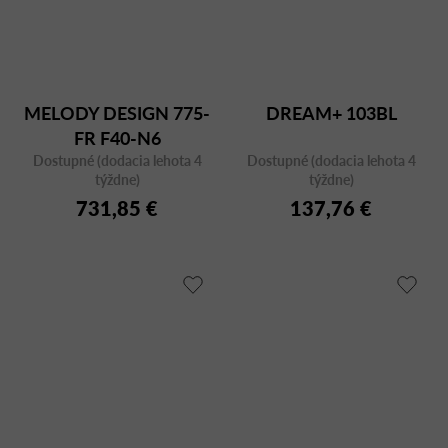
MELODY DESIGN 775-
DREAM+ 103BL
FR F40-N6
Dostupné (dodacia lehota 4
Dostupné (dodacia lehota 4
týždne)
týždne)
731,85 €
137,76 €