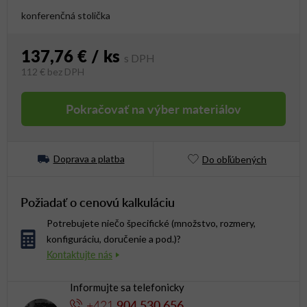
konferenčná stolička
137,76 €
/ ks
112 €
bez DPH
Jednotková cena:
Pokračovať na výber materiálov
Doprava a platba
Do obľúbených
Požiadať o cenovú kalkuláciu
Potrebujete niečo špecifické (množstvo, rozmery,
konfiguráciu, doručenie a pod.)?
Informujte sa telefonicky
+421
904 530 656