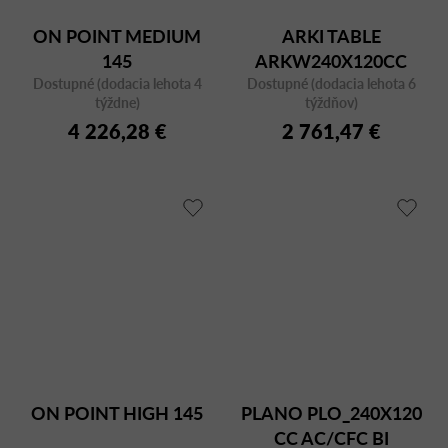
ON POINT MEDIUM
ARKI TABLE
145
ARKW240X120CC
Dostupné (dodacia lehota 4
Dostupné (dodacia lehota 6
týždne)
týždňov)
4 226,28 €
2 761,47 €
ON POINT HIGH 145
PLANO PLO_240X120
CC AC/CFC BI