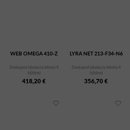
WEB OMEGA 410-Z
LYRA NET 213-F34-N6
Dostupné (dodacia lehota 4
Dostupné (dodacia lehota 4
týždne)
týždne)
418,20 €
356,70 €