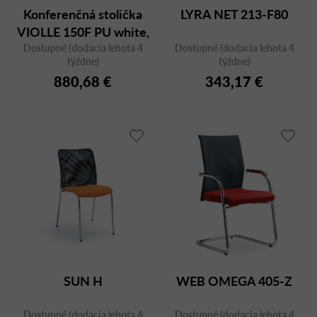
Konferenčná stolička
LYRA NET 213-F80
VIOLLE 150F PU white,
Dostupné (dodacia lehota 4
otočná
Dostupné (dodacia lehota 4
týždne)
týždne)
880,68 €
343,17 €
SUN H
WEB OMEGA 405-Z
Dostupné (dodacia lehota 4
Dostupné (dodacia lehota 4