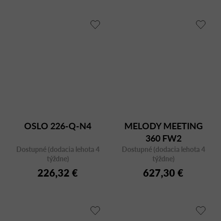
OSLO 226-Q-N4
MELODY MEETING
360 FW2
Dostupné (dodacia lehota 4
Dostupné (dodacia lehota 4
týždne)
týždne)
226,32 €
627,30 €