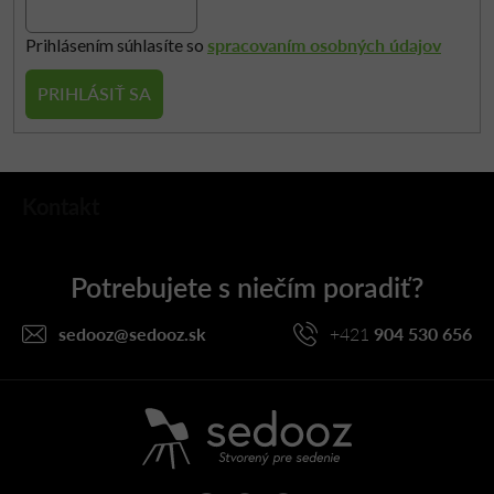
spracovaním osobných údajov
Prihlásením súhlasíte so
PRIHLÁSIŤ SA
Z
Kontakt
á
p
ä
t
i
sedooz
@
sedooz.sk
+421
904 530 656
e