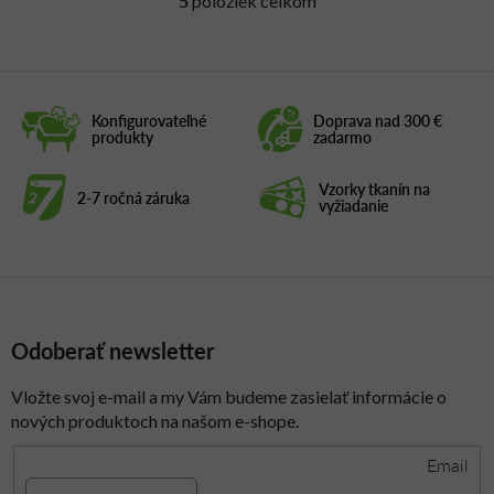
5
položiek celkom
O
v
l
á
d
Konfigurovateľné
Doprava nad 300 €
a
produkty
zadarmo
c
i
Vzorky tkanín na
2-7 ročná záruka
e
vyžiadanie
p
r
v
k
y
Odoberať newsletter
v
ý
p
Vložte svoj e-mail a my Vám budeme zasielať informácie o
i
nových produktoch na našom e-shope.
s
Email
u