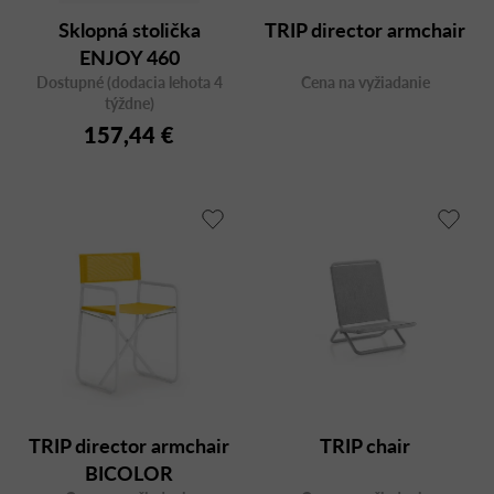
u
Sklopná stolička
TRIP director armchair
k
ENJOY 460
t
Dostupné (dodacia lehota 4
Cena na vyžiadanie
o
týždne)
v
157,44 €
TRIP director armchair
TRIP chair
BICOLOR