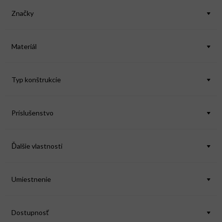
p
Značky
r
o
d
Materiál
u
k
Typ konštrukcie
t
o
v
Príslušenstvo
Ďalšie vlastnosti
Umiestnenie
Dostupnosť