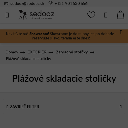
Prejsť
+421
sedooz
@
sedooz.sk
904 530 656
na
obsah
Hľadať
N
KO
Showroom!
Navštívte náš
Showroom je dostupný len po dohode -
rezervujte si svoj termín ešte dnes!
Domov
EXTERIÉR
Záhradné stoličky
Plážové skladacie stoličky
Plážové skladacie stoličky
V
ý
ZAVRIEŤ FILTER
p
i
s