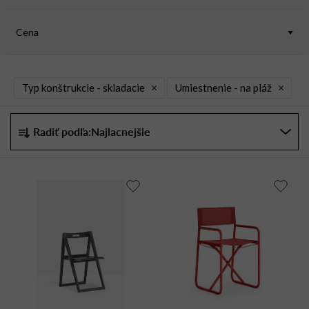
Cena
Typ konštrukcie -
skladacie
Umiestnenie -
na pláž
R
Radiť podľa:
Najlacnejšie
a
d
e
n
i
e
p
r
o
d