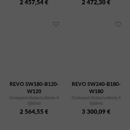
2 457,54 €
2 472,30 €
REVO SW180-B120-
REVO SW240-B180-
W120
W180
Dostupné (dodacia lehota 4
Dostupné (dodacia lehota 4
týždne)
týždne)
2 564,55 €
3 300,09 €