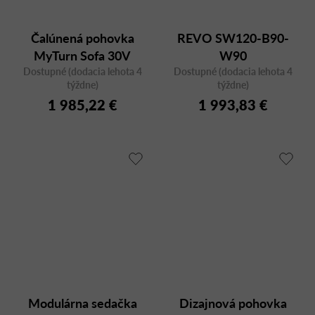
Čalúnená pohovka
REVO SW120-B90-
MyTurn Sofa 30V
W90
Dostupné (dodacia lehota 4
trojmiestna
Dostupné (dodacia lehota 4
týždne)
týždne)
1 985,22 €
1 993,83 €
Modulárna sedačka
Dizajnová pohovka