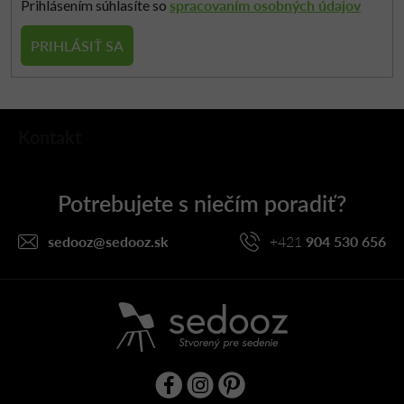
spracovaním osobných údajov
Prihlásením súhlasíte so
p
i
PRIHLÁSIŤ SA
s
u
Z
Kontakt
á
p
ä
t
i
sedooz
@
sedooz.sk
+421
904 530 656
e