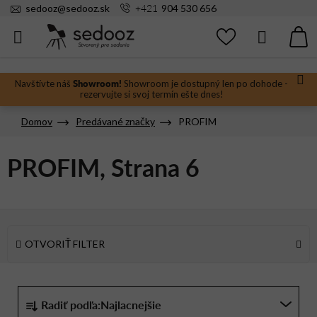
Prejsť
+421
sedooz
@
sedooz.sk
904 530 656
na
obsah
Hľadať
N
KO
Showroom!
Navštívte náš
Showroom je dostupný len po dohode -
rezervujte si svoj termín ešte dnes!
Domov
Predávané značky
PROFIM
PROFIM
, Strana 6
OTVORIŤ FILTER
R
Radiť podľa:
Najlacnejšie
a