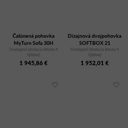
Čalúnená pohovka
Dizajnová dvojpohovka
MyTurn Sofa 30H
SOFTBOX 21
Dostupné (dodacia lehota 4
trojmiestna
Dostupné (dodacia lehota 4
aluminum
týždne)
týždne)
1 945,86 €
1 952,01 €