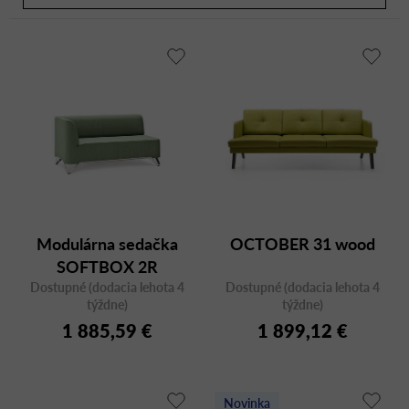
d
e
V
n
ý
i
p
e
i
p
s
r
p
o
r
d
o
u
d
Modulárna sedačka
OCTOBER 31 wood
k
u
SOFTBOX 2R
t
k
aluminum, dvojmiestna
Dostupné (dodacia lehota 4
Dostupné (dodacia lehota 4
o
t
týždne)
týždne)
v
o
1 885,59 €
1 899,12 €
v
Novinka