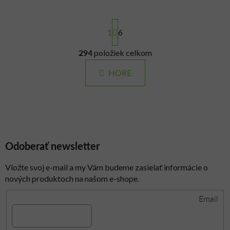
S
t
1
6
r
á
294
položiek celkom
O
n
v
k
HORE
l
o
á
v
a
d
n
a
i
c
e
i
Odoberať newsletter
e
p
Vložte svoj e-mail a my Vám budeme zasielať informácie o
r
nových produktoch na našom e-shope.
v
k
Email
y
v
ý