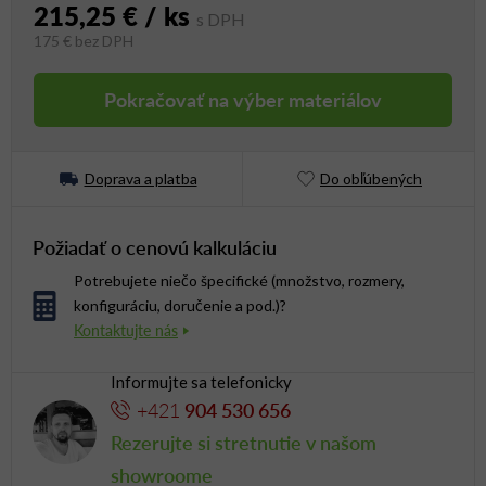
215,25 €
/ ks
175 €
bez DPH
Jednotková cena:
Pokračovať na výber materiálov
Doprava a platba
Do obľúbených
Požiadať o cenovú kalkuláciu
Potrebujete niečo špecifické (množstvo, rozmery,
konfiguráciu, doručenie a pod.)?
Informujte sa telefonicky
+421
904 530 656
Rezerujte si stretnutie v našom
showroome