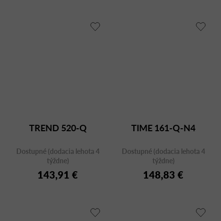
TREND 520-Q
TIME 161-Q-N4
Dostupné (dodacia lehota 4
Dostupné (dodacia lehota 4
týždne)
týždne)
143,91 €
148,83 €