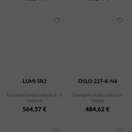
LUMI 5R2
OSLO 227-K-N6
Dostupné (dodacia lehota 4 - 8
Dostupné (dodacia lehota 4
týždňov)
týždne)
564,57 €
484,62 €