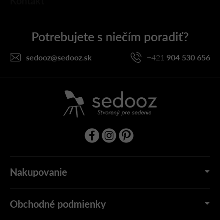
Kontakt
á
p
ä
t
i
sedooz
@
sedooz.sk
+421
904 530 656
e
Nakupovanie
Obchodné podmienky