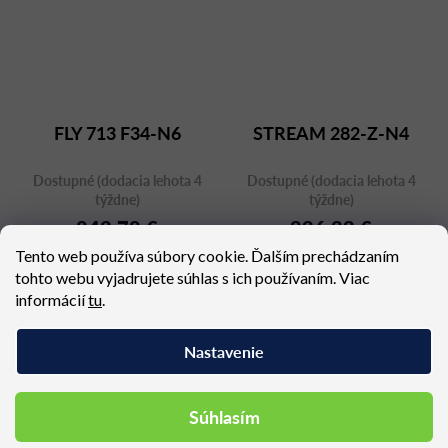
FLY 713 F34-N6
STREAM 282-Z-N4
Dostupné (dodacia lehota 4
Dostupné (dodacia lehota 4
týždne)
týždne)
843,78 €
226,32 €
Tento web používa súbory cookie. Ďalším prechádzaním
tohto webu vyjadrujete súhlas s ich používaním. Viac
informácií
tu
.
Nastavenie
Podobné produkty
Súhlasím