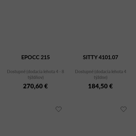
EPOCC 215
SITTY 4101.07
Dostupné (dodacia lehota 4 - 8
Dostupné (dodacia lehota 4
týždňov)
týždne)
270,60 €
184,50 €