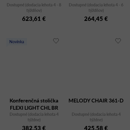
Dostupné (dodacia lehota 4 - 8
Dostupné (dodacia lehota 4 - 6
týždňov)
týždňov)
623,61 €
264,45 €
Novinka
Konferenčná stolička
MELODY CHAIR 361-D
FLEXI LIGHT CHL BR
Dostupné (dodacia lehota 4
F95-BL
Dostupné (dodacia lehota 4
týždne)
týždne)
382,53 €
425,58 €