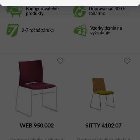
Konfigurovateľné
Doprava nad 300 €
produkty
zadarmo
Vzorky tkanín na
2-7 ročná záruka
vyžiadanie
WEB 950.002
SITTY 4102.07
Dostupné (dodacia lehota 4
Dostupné (dodacia lehota 4