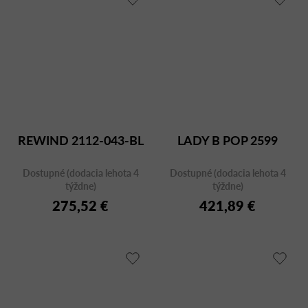
REWIND 2112-043-BL
LADY B POP 2599
Dostupné (dodacia lehota 4
Dostupné (dodacia lehota 4
týždne)
týždne)
275,52 €
421,89 €