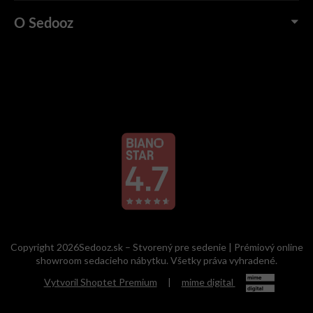
O Sedooz
Zľava 3% na prvý nákup
Prihláste sa k odberu našich inšpirácií
a získajte zľavu na prvý nákup.
PRIHLÁSIŤ SA
Odoslaním formulára súhlasíte s podmienkami
spracovania osobných
údajov
.
Copyright 2026Sedooz.sk – Stvorený pre sedenie | Prémiový online
showroom sedacieho nábytku. Všetky práva vyhradené.
Vytvoril Shoptet Premium
|
mime digital