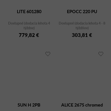
LITE 601280
EPOCC 220 PU
Dostupné (dodacia lehota 4
Dostupné (dodacia lehota 4 - 8
týždne)
týždňov)
779,82 €
303,81 €
SUN H 2PB
ALICE 2675 chromed