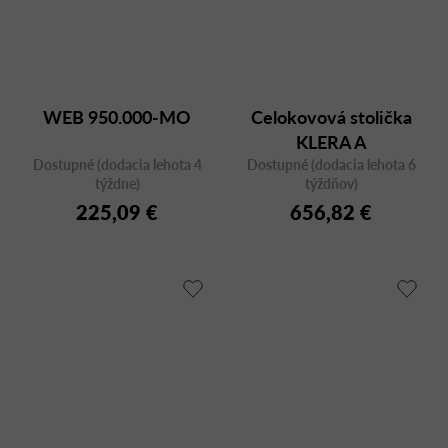
WEB 950.000-MO
Celokovová stolička
KLERA A
Dostupné (dodacia lehota 4
Dostupné (dodacia lehota 6
týždne)
týždňov)
225,09 €
656,82 €