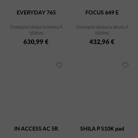
EVERYDAY 765
FOCUS 649 E
Dostupné (dodacia lehota 4
Dostupné (dodacia lehota 4
týždne)
týždne)
630,99 €
432,96 €
IN ACCESS AC 5R
SHILA P S10K pad