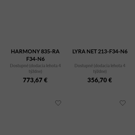
HARMONY 835-RA
LYRA NET 213-F34-N6
F34-N6
Dostupné (dodacia lehota 4
Dostupné (dodacia lehota 4
týždne)
týždne)
773,67 €
356,70 €