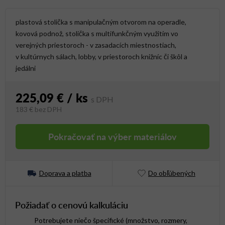
plastová stolička s manipulačným otvorom na operadle,
kovová podnož,
stolička s multifunkčným využitím vo
verejných priestoroch - v zasadacích miestnostiach,
v kultúrnych sálach, lobby, v priestoroch knižníc či škôl a
jedálni
225,09 €
/ ks
183 €
bez DPH
Jednotková cena:
Pokračovať na výber materiálov
Doprava a platba
Do obľúbených
Požiadať o cenovú kalkuláciu
Potrebujete niečo špecifické (množstvo, rozmery,