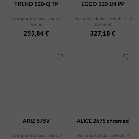
TREND 520-Q TP
EGGO 220 1N PP
Dostupné (dodacia lehota 4
Dostupné (dodacia lehota 4 - 8
týždne)
týždňov)
255,84 €
327,18 €
ARIZ 575V
ALICE 2675 chromed
Dostupné (dodacia lehota 4
Dostupné (dodacia lehota 4