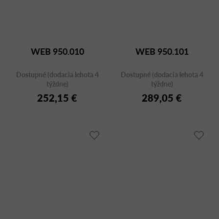
WEB 950.010
WEB 950.101
Dostupné (dodacia lehota 4
Dostupné (dodacia lehota 4
týždne)
týždne)
252,15 €
289,05 €