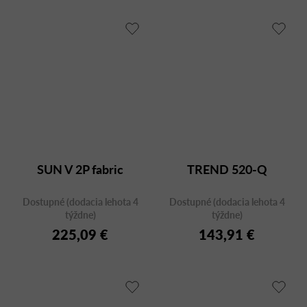
SUN V 2P fabric
TREND 520-Q
Dostupné (dodacia lehota 4
Dostupné (dodacia lehota 4
týždne)
týždne)
225,09 €
143,91 €