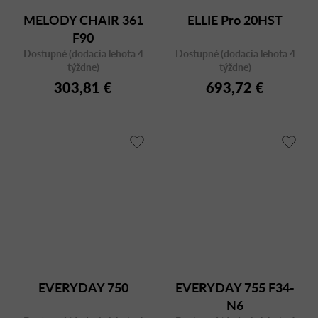
MELODY CHAIR 361
ELLIE Pro 20HST
F90
Dostupné (dodacia lehota 4
Dostupné (dodacia lehota 4
týždne)
týždne)
303,81 €
693,72 €
EVERYDAY 750
EVERYDAY 755 F34-
N6