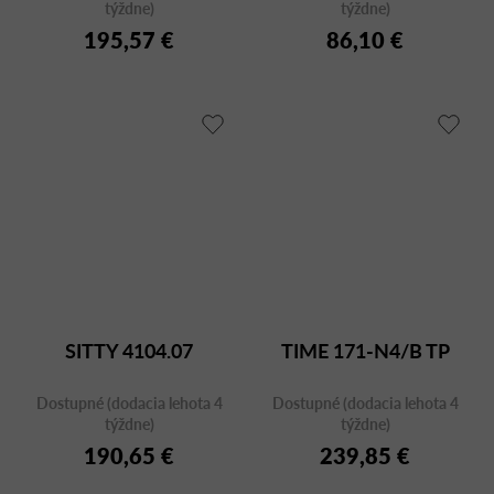
týždne)
týždne)
195,57 €
86,10 €
SITTY 4104.07
TIME 171-N4/B TP
Dostupné (dodacia lehota 4
Dostupné (dodacia lehota 4
týždne)
týždne)
190,65 €
239,85 €