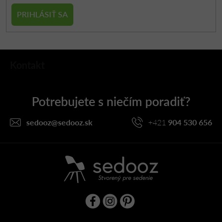
PRIHLÁSIŤ SA
Z
Kontakt
á
p
ä
t
i
sedooz
@
sedooz.sk
+421
904 530 656
e