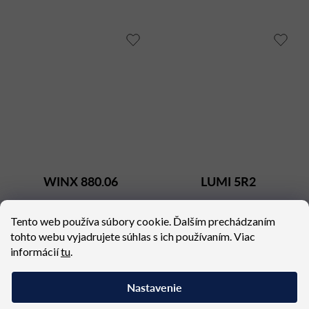
WINX 880.06
LUMI 5R2
Dostupné (dodacia lehota 4
Dostupné (dodacia lehota 4 - 8
Tento web používa súbory cookie. Ďalším prechádzaním
týždne)
týždňov)
tohto webu vyjadrujete súhlas s ich používaním. Viac
809,34 €
564,57 €
informácií
tu
.
Nastavenie