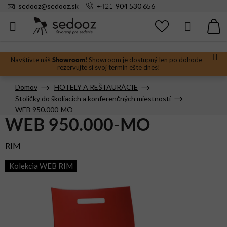
Prejsť
+421
sedooz
@
sedooz.sk
904 530 656
na
obsah
Hľadať
N
KO
Showroom!
Navštívte náš
Showroom je dostupný len po dohode -
rezervujte si svoj termín ešte dnes!
Domov
HOTELY A REŠTAURÁCIE
Stoličky do školiacich a konferenčných miestností
WEB 950.000-MO
WEB 950.000-MO
RIM
Kolekcia WEB RIM