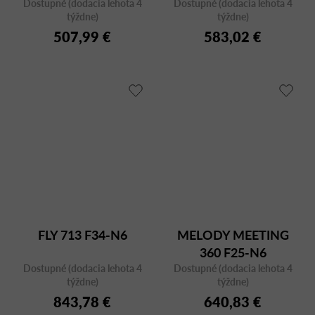
Dostupné (dodacia lehota 4
Dostupné (dodacia lehota 4
týždne)
týždne)
507,99 €
583,02 €
FLY 713 F34-N6
MELODY MEETING
360 F25-N6
Dostupné (dodacia lehota 4
Dostupné (dodacia lehota 4
týždne)
týždne)
843,78 €
640,83 €