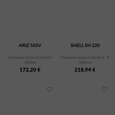
ARIZ 555V
SHELL SH 220
Dostupné (dodacia lehota 4
Dostupné (dodacia lehota 4 - 8
týždne)
týždňov)
172,20 €
218,94 €