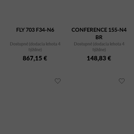
FLY 703 F34-N6
CONFERENCE 155-N4
BR
Dostupné (dodacia lehota 4
Dostupné (dodacia lehota 4
týždne)
týždne)
867,15 €
148,83 €