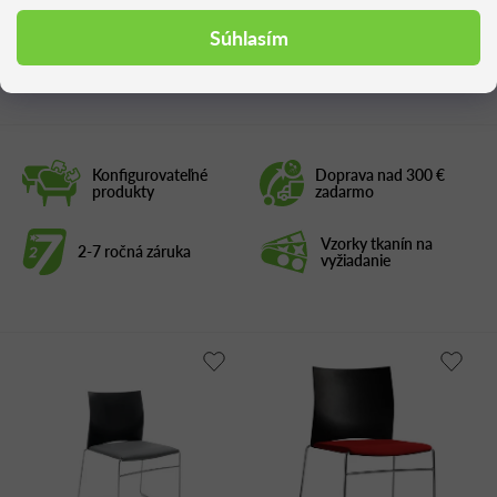
Súhlasím
Podobné produkty
Konfigurovateľné
Doprava nad 300 €
produkty
zadarmo
Vzorky tkanín na
2-7 ročná záruka
vyžiadanie