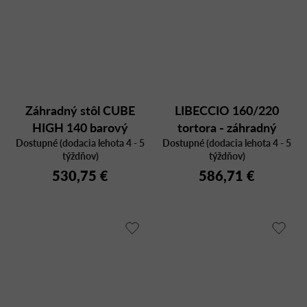
Záhradný stôl CUBE
LIBECCIO 160/220
HIGH 140 barový
tortora - záhradný
Dostupné (dodacia lehota 4 - 5
Dostupné (dodacia lehota 4 - 5
rozkladací stôl
týždňov)
týždňov)
530,75 €
586,71 €