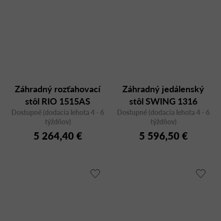
Záhradný rozťahovací
Záhradný jedálenský
stôl RIO 1515AS
stôl SWING 1316
Dostupné (dodacia lehota 4 - 6
95x200/260/320
Dostupné (dodacia lehota 4 - 6
95x200/260/320,
týždňov)
týždňov)
rozťahovací
5 264,40 €
5 596,50 €