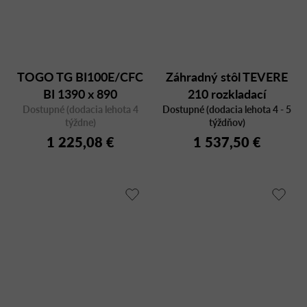
TOGO TG BI100E/CFC
Záhradný stôl TEVERE
BI 1390 x 890
210 rozkladací
Dostupné (dodacia lehota 4
Dostupné (dodacia lehota 4 - 5
týždne)
týždňov)
1 225,08 €
1 537,50 €