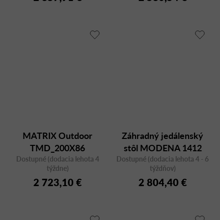
MATRIX Outdoor
Záhradný jedálenský
TMD_200X86
stôl MODENA 1412
Dostupné (dodacia lehota 4
Dostupné (dodacia lehota 4 - 6
200x95
týždne)
týždňov)
2 723,10 €
2 804,40 €