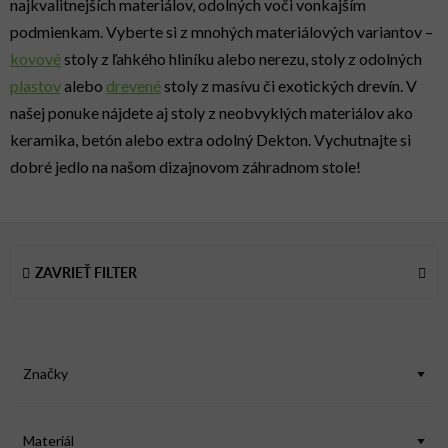
najkvalitnejších materiálov, odolných voči vonkajším
podmienkam. Vyberte si z mnohých materiálových variantov –
kovové
stoly z ľahkého hliníku alebo nerezu, stoly z odolných
plastov
alebo
drevené
stoly z masívu či exotických drevín. V
našej ponuke nájdete aj stoly z neobvyklých materiálov ako
keramika, betón alebo extra odolný Dekton. Vychutnajte si
dobré jedlo na našom dizajnovom záhradnom stole!
V
ý
ZAVRIEŤ FILTER
p
i
s
p
Značky
r
o
d
Materiál