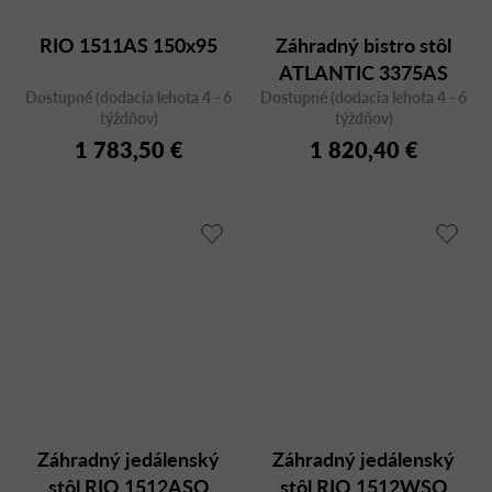
RIO 1511AS 150x95
Záhradný bistro stôl
ATLANTIC 3375AS
Dostupné (dodacia lehota 4 - 6
Dostupné (dodacia lehota 4 - 6
sklápací, 130x80 cm
týždňov)
týždňov)
1 783,50 €
1 820,40 €
Záhradný jedálenský
Záhradný jedálenský
stôl RIO 1512ASO
stôl RIO 1512WSO