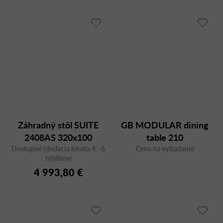
Záhradný stôl SUITE
GB MODULAR dining
2408AS 320x100
table 210
Dostupné (dodacia lehota 4 - 6
Cena na vyžiadanie
týždňov)
4 993,80 €