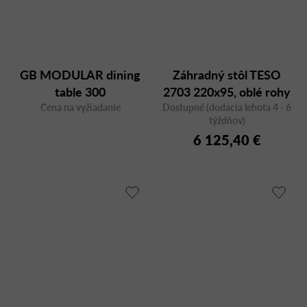
GB MODULAR dining
Záhradný stôl TESO
table 300
2703 220x95, oblé rohy
Cena na vyžiadanie
Dostupné (dodacia lehota 4 - 6
týždňov)
6 125,40 €