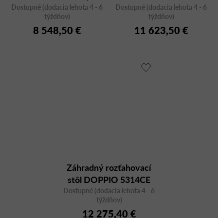
Dostupné (dodacia lehota 4 - 6
keramika
Dostupné (dodacia lehota 4 - 6
95x160/260, betón
týždňov)
týždňov)
8 548,50 €
11 623,50 €
Záhradný rozťahovací
stôl DOPPIO 5314CE
Dostupné (dodacia lehota 4 - 6
95x160/260, keramika
týždňov)
12 275,40 €