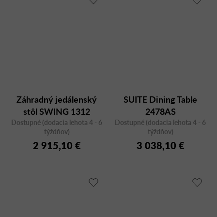
Záhradný jedálenský
SUITE Dining Table
stôl SWING 1312
2478AS
Dostupné (dodacia lehota 4 - 6
200x95
Dostupné (dodacia lehota 4 - 6
týždňov)
týždňov)
2 915,10 €
3 038,10 €