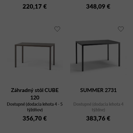
v
220,17 €
348,09 €
Záhradný stôl CUBE
SUMMER 2731
120
Dostupné (dodacia lehota 4 - 5
Dostupné (dodacia lehota 4
týždňov)
týždne)
356,70 €
383,76 €