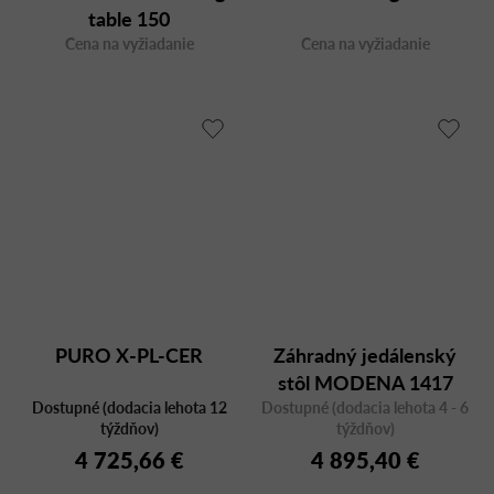
table 150
Cena na vyžiadanie
Cena na vyžiadanie
PURO X-PL-CER
Záhradný jedálenský
stôl MODENA 1417
Dostupné (dodacia lehota 12
Dostupné (dodacia lehota 4 - 6
95x200/260,
týždňov)
týždňov)
rozťahovací
4 725,66 €
4 895,40 €