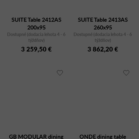
SUITE Table 2412AS
SUITE Table 2413AS
200x95
260x95
Dostupné (dodacia lehota 4 - 6
Dostupné (dodacia lehota 4 - 6
týždňov)
týždňov)
3 259,50 €
3 862,20 €
GB MODULAR dining
ONDE dining table