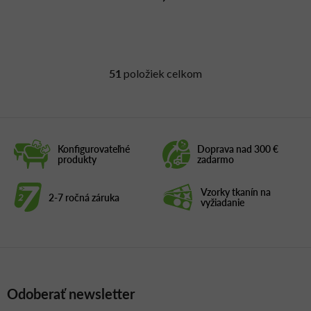
51
položiek celkom
O
v
l
á
d
Konfigurovateľné
Doprava nad 300 €
a
produkty
zadarmo
c
i
Vzorky tkanín na
2-7 ročná záruka
e
vyžiadanie
p
r
v
k
y
Odoberať newsletter
v
ý