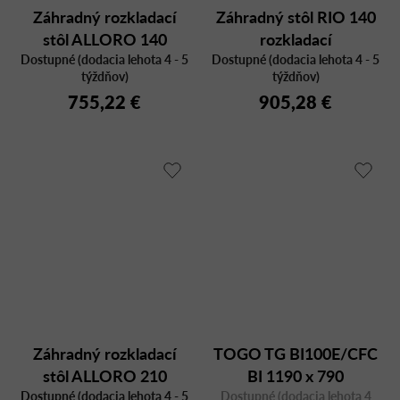
Záhradný rozkladací
Záhradný stôl RIO 140
stôl ALLORO 140
rozkladací
Dostupné (dodacia lehota 4 - 5
tortora-bianco
Dostupné (dodacia lehota 4 - 5
týždňov)
týždňov)
755,22 €
905,28 €
Záhradný rozkladací
TOGO TG BI100E/CFC
stôl ALLORO 210
BI 1190 x 790
Dostupné (dodacia lehota 4 - 5
tortora-bianco
Dostupné (dodacia lehota 4