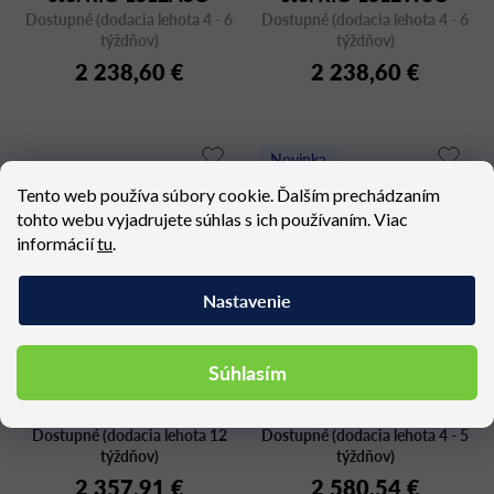
Dostupné (dodacia lehota 4 - 6
200x95
Dostupné (dodacia lehota 4 - 6
200x95
týždňov)
týždňov)
2 238,60 €
2 238,60 €
Novinka
Tento web používa súbory cookie. Ďalším prechádzaním
tohto webu vyjadrujete súhlas s ich používaním. Viac
informácií
tu
.
Nastavenie
Súhlasím
LEUVEN L2-200
Záhradný set RIO
BENCH ALU - stôl s
Dostupné (dodacia lehota 12
Dostupné (dodacia lehota 4 - 5
lavicami
týždňov)
týždňov)
2 357,91 €
2 580,54 €