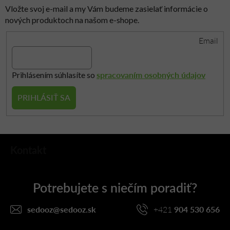
p
Vložte svoj e-mail a my Vám budeme zasielať informácie o
i
nových produktoch na našom e-shope.
s
Email
u
spracovaním osobných údajov
Prihlásením súhlasíte so
PRIHLÁSIŤ SA
Z
Kontakt
á
p
ä
t
i
sedooz
@
sedooz.sk
+421
904 530 656
e