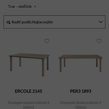
Tvar -
obdĺžnik
R
Radiť podľa:
Najlacnejšie
a
d
e
n
i
e
p
r
o
d
u
ERCOLE 2145
PER3 1893
k
t
Dostupné (dodacia lehota 4
Dostupné (dodacia lehota 4
o
týždne)
týždne)