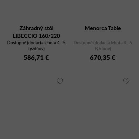
Záhradný stôl
Menorca Table
LIBECCIO 160/220
Dostupné (dodacia lehota 4 - 5
rozkladací
Dostupné (dodacia lehota 4 - 6
týždňov)
týždňov)
586,71 €
670,35 €