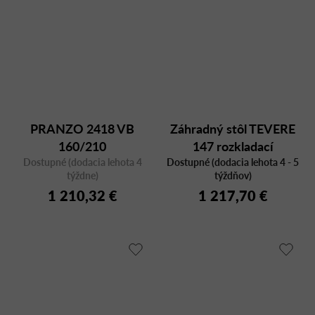
PRANZO 2418 VB
Záhradný stôl TEVERE
160/210
147 rozkladací
Dostupné (dodacia lehota 4
Dostupné (dodacia lehota 4 - 5
týždne)
týždňov)
1 210,32 €
1 217,70 €