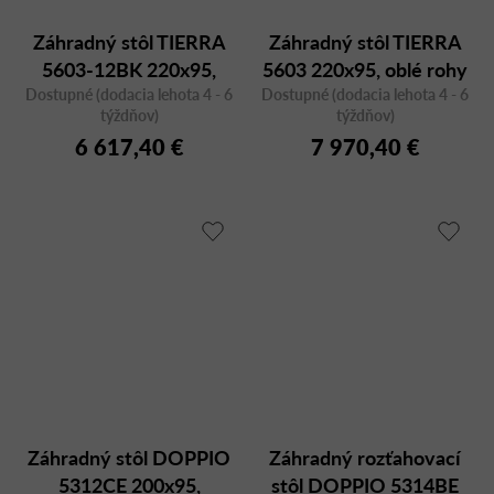
Záhradný stôl TIERRA
Záhradný stôl TIERRA
5603-12BK 220x95,
5603 220x95, oblé rohy
Dostupné (dodacia lehota 4 - 6
teak
Dostupné (dodacia lehota 4 - 6
týždňov)
týždňov)
6 617,40 €
7 970,40 €
Záhradný stôl DOPPIO
Záhradný rozťahovací
5312CE 200x95,
stôl DOPPIO 5314BE