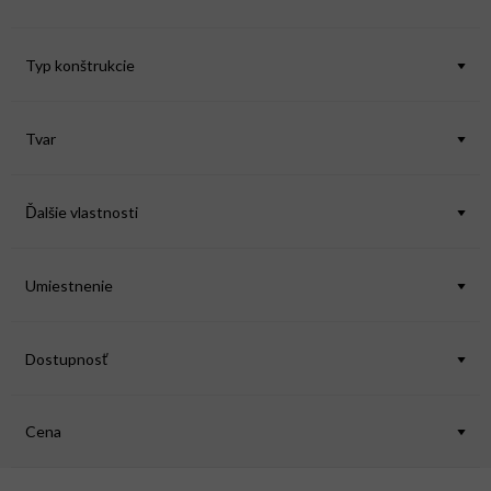
u
k
Typ konštrukcie
t
o
v
Tvar
Ďalšie vlastnosti
Umiestnenie
Dostupnosť
Cena