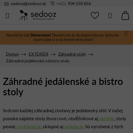
Prejsť
+421
sedooz
@
sedooz.sk
904 530 656
na
obsah
Hľadať
N
KO
Showroom!
Navštívte náš
Showroom je dostupný len po dohode -
rezervujte si svoj termín ešte dnes!
Domov
EXTERIÉR
Záhradné stoly
Záhradné jedálenské a bistro stoly
Záhradné jedálenské a bistro
stoly
Srdcom každej záhradnej zostavy je jedálenský stôl. V našej
ponuke nájdete stoly štvorcové, obdĺžnikové aj
okrúhle
, stoly
pevné,
rozkladacie
, sklopné aj
skladacie
. Sú vyrobené z tých