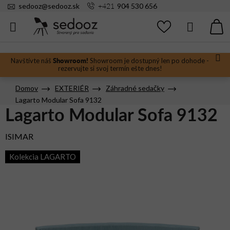
Prejsť
+421
sedooz
@
sedooz.sk
904 530 656
na
obsah
Hľadať
N
KO
Showroom!
Navštívte náš
Showroom je dostupný len po dohode -
rezervujte si svoj termín ešte dnes!
Domov
EXTERIÉR
Záhradné sedačky
Lagarto Modular Sofa 9132
Lagarto Modular Sofa 9132
ISIMAR
Kolekcia LAGARTO