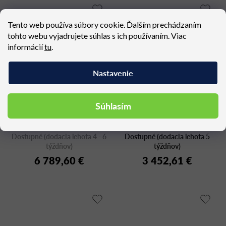
Tento web používa súbory cookie. Ďalším prechádzaním
tohto webu vyjadrujete súhlas s ich používaním. Viac
informácií
tu
.
Nastavenie
Súhlasím
Záhradná modulárna
REVA_D/3
sedačka SUITE lounge,
Dostupné (dodacia lehota 4 - 6
trojmiestna
Dostupné (dodacia lehota 5
týždňov)
týždňov)
6 789,60 €
3 452,61 €