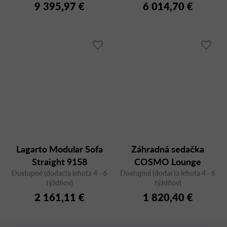
9 395,97 €
6 014,70 €
Lagarto Modular Sofa
Záhradná sedačka
Straight 9158
COSMO Lounge
Dostupné (dodacia lehota 4 - 6
Dostupné (dodacia lehota 4 - 6
2671WS, dvojmiestna
týždňov)
týždňov)
2 161,11 €
1 820,40 €