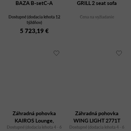
BAZA B-setC-A
GRILL 2 seat sofa
Dostupné (dodacia lehota 12
Cena na vyžiadanie
týždňov)
5 723,19 €
Záhradná pohovka
Záhradná pohovka
KAIROS Lounge,
WING LIGHT 2771T
Dostupné (dodacia lehota 4 - 6
trojmiestna
Dostupné (dodacia lehota 4 - 6
teak, dvojmiestna