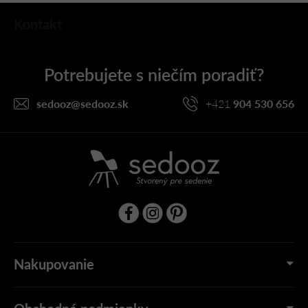
Z
Kontakt
á
p
ä
t
i
sedooz
@
sedooz.sk
+421
904 530 656
e
Nakupovanie