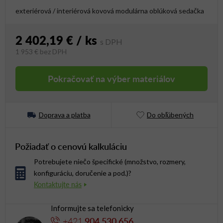
exteriérová / interiérová kovová modulárna oblúková sedačka
2 402,19 €
/ ks
1 953 €
bez DPH
Jednotková cena:
Pokračovať na výber materiálov
Doprava a platba
Do obľúbených
Požiadať o cenovú kalkuláciu
Potrebujete niečo špecifické (množstvo, rozmery,
konfiguráciu, doručenie a pod.)?
Informujte sa telefonicky
+421
904 530 656