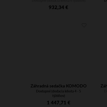
Dostupné (dodacia lehota 6 týždňov)
D
932,34 €
Záhradná sedačka KOMODO
Zá
Dostupné (dodacia lehota 4 - 5
3
Lou
D
týždňov)
1 447,71 €