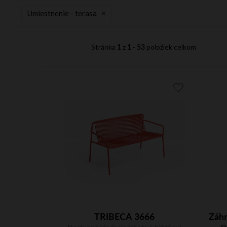
i
Umiestnenie -
terasa
s
p
1
1
53
Stránka
z
-
položiek celkom
r
o
d
u
k
t
o
v
TRIBECA 3666
Záh