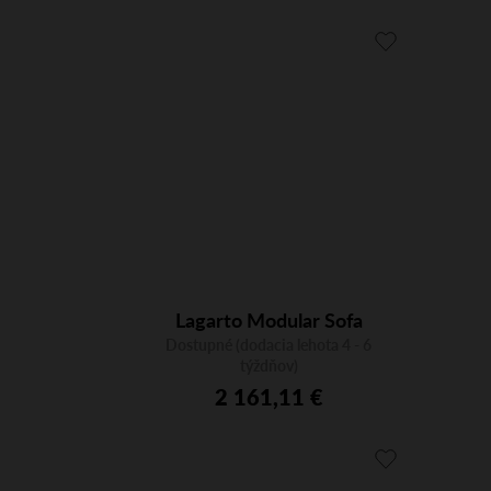
Lagarto Modular Sofa
Dostupné (dodacia lehota 4 - 6
Straight 9158
týždňov)
2 161,11 €