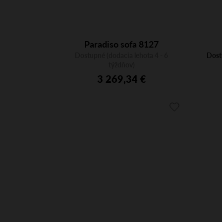
Paradiso sofa 8127
Dostupné (dodacia lehota 4 - 6
Dost
týždňov)
3 269,34 €