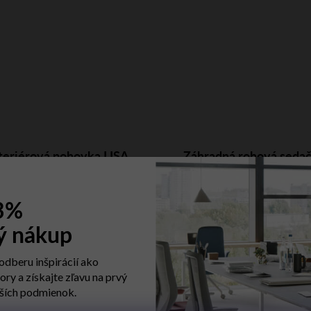
teriérová pohovka LISA
Záhradná rohová seda
upné (dodacia lehota 4 týždne)
SOFA FILO 2884 ZL
Dostupné (dodacia lehota 4 -
KOMODO 5
týždňov)
2 445,24 €
 3%
2 503,05 €
ý nákup
 odberu inšpirácií ako
tory a získajte zľavu na prvý
ších podmienok.