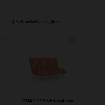
R
Najlacnejšie
Radiť podľa:
a
d
e
n
i
e
p
r
o
d
u
k
t
VALENTINA UP 2 seat sofa
o