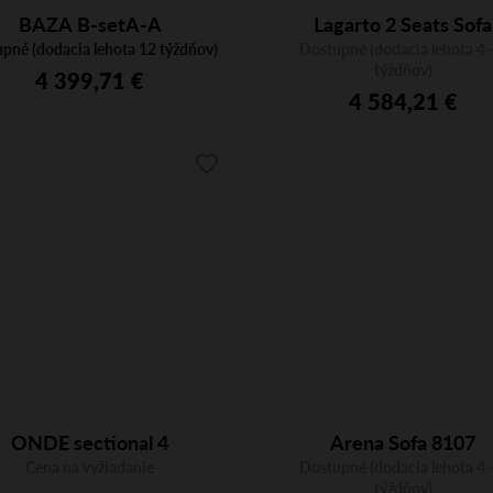
BAZA B-setA-A
Lagarto 2 Seats Sofa
pné (dodacia lehota 12 týždňov)
Dostupné (dodacia lehota 4 -
týždňov)
4 399,71 €
4 584,21 €
ONDE sectional 4
Arena Sofa 8107
Cena na vyžiadanie
Dostupné (dodacia lehota 4 -
týždňov)