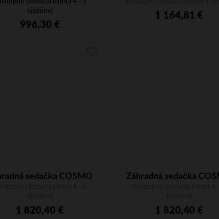
ostupné (dodacia lehota 4 - 5
2
Dostupné (dodacia lehota 4 tý
týždňov)
1 164,81 €
996,30 €
hradná sedačka COSMO
Záhradná sedačka CO
nge 2671AS, dvojmiestna
ostupné (dodacia lehota 4 - 6
Dostupné (dodacia lehota 4 -
Lounge 2671WS,
týždňov)
týždňov)
dvojmiestna
1 820,40 €
1 820,40 €