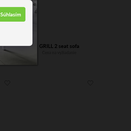
Súhlasím
ING
GRILL 2 seat sofa
 6
Cena na vyžiadanie