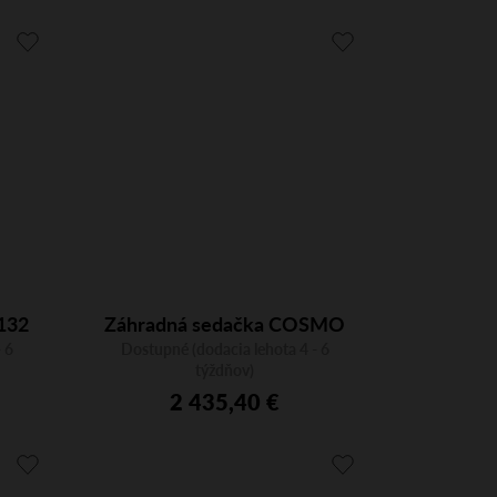
132
Záhradná sedačka COSMO
 6
Lounge 2672AS, trojmiestna
Dostupné (dodacia lehota 4 - 6
týždňov)
2 435,40 €