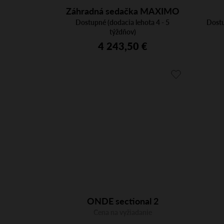
Záhradná sedačka MAXIMO
Dostupné (dodacia lehota 4 - 5
5 terra
Dostu
týždňov)
4 243,50 €
ONDE sectional 2
Cena na vyžiadanie