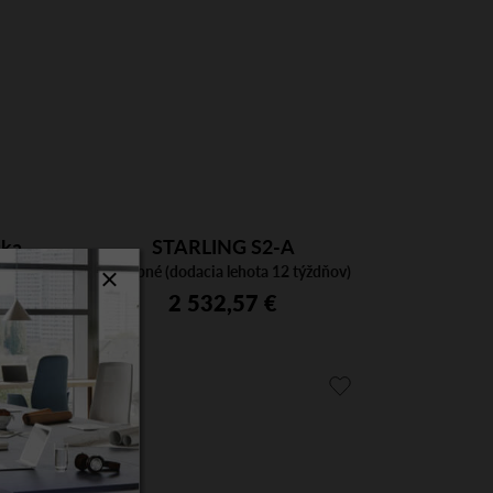
čka
STARLING S2-A
 5
Dostupné (dodacia lehota 12 týždňov)
2 532,57 €