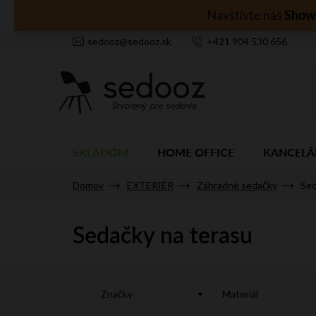
Prejsť
Show
Navštívte náš
na
obsah
sedooz
@
sedooz.sk
+421
904 530 656
SKLADOM
HOME OFFICE
KANCELÁ
Domov
EXTERIÉR
Záhradné sedačky
Sed
Sedačky na terasu
V
ý
Značky
Materiál
p