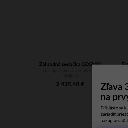
Záhradná sedačka COSMO
Ex
Lounge 2672WS, trojmiestna
Dostupné (dodacia lehota 4 - 6
Dost
týždňov)
Zľava
2 435,40 €
na prv
Prihláste sa k
zariadiť pries
nákup bez ďal