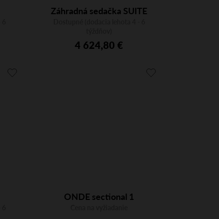
Záhradná sedačka SUITE
 6
Dostupné (dodacia lehota 4 - 6
Lounge, dvojmiestna
týždňov)
4 624,80 €
ONDE sectional 1
 6
Cena na vyžiadanie