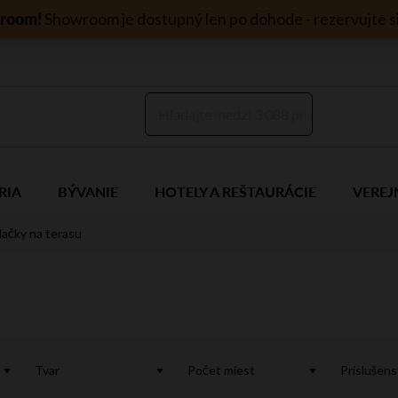
room!
Showroom je dostupný len po dohode - rezervujte si
RIA
BÝVANIE
HOTELY A REŠTAURÁCIE
VEREJ
ačky na terasu
Tvar
Počet miest
Príslušen