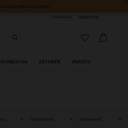
 svoj termín ešte dnes!
Prihlásenie
Registrácia
NÁKUPNÝ
KOŠÍK
NÝ PRIESTOR
EXTERIÉR
ZNAČKY
stvo
Umiestnenie
Dostupnosť