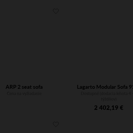
ARP 2 seat sofa
Lagarto Modular Sofa 9
Cena na vyžiadanie
Dostupné (dodacia lehota 4 -
týždňov)
2 402,19 €