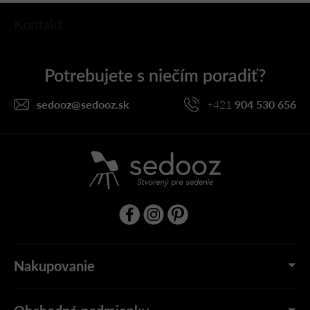
Z
Kontakt
á
p
ä
t
i
sedooz
@
sedooz.sk
+421
904 530 656
e
Nakupovanie