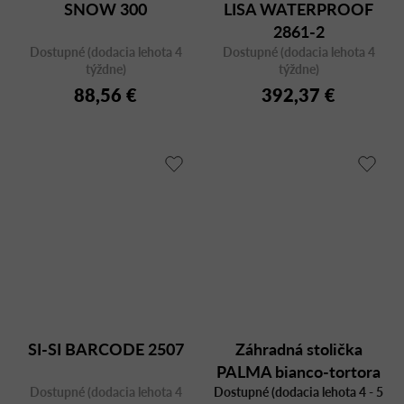
SNOW 300
LISA WATERPROOF
2861-2
Dostupné (dodacia lehota 4
Dostupné (dodacia lehota 4
týždne)
týždne)
88,56 €
392,37 €
SI-SI BARCODE 2507
Záhradná stolička
PALMA bianco-tortora
Dostupné (dodacia lehota 4
Dostupné (dodacia lehota 4 - 5