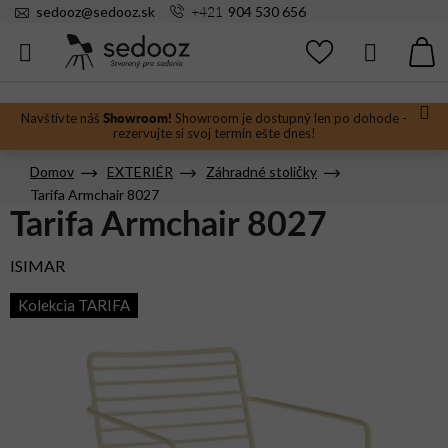
Prejsť
+421
sedooz
@
sedooz.sk
904 530 656
na
obsah
Hľadať
N
KO
Showroom!
Navštívte náš
Showroom je dostupný len po dohode -
rezervujte si svoj termín ešte dnes!
Domov
EXTERIÉR
Záhradné stoličky
Tarifa Armchair 8027
Tarifa Armchair 8027
ISIMAR
Kolekcia TARIFA