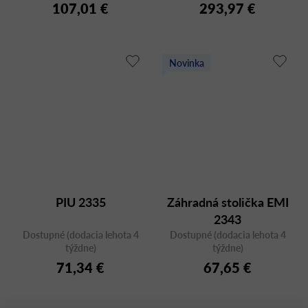
107,01 €
293,97 €
Novinka
PIU 2335
Záhradná stolička EMI
2343
Dostupné (dodacia lehota 4
Dostupné (dodacia lehota 4
týždne)
týždne)
71,34 €
67,65 €