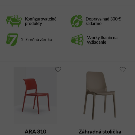
Konfigurovateľné
Doprava nad 300 €
produkty
zadarmo
Vzorky tkanín na
2-7 ročná záruka
vyžiadanie
ARA 310
Záhradná stolička