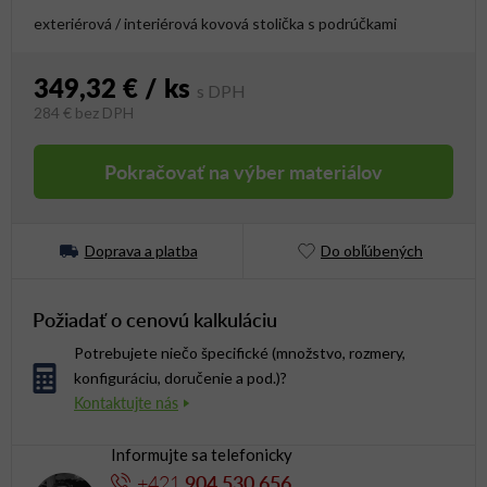
exteriérová / interiérová kovová stolička s podrúčkami
349,32 €
/ ks
284 €
bez DPH
Jednotková cena:
Pokračovať na výber materiálov
Doprava a platba
Do obľúbených
Požiadať o cenovú kalkuláciu
Potrebujete niečo špecifické (množstvo, rozmery,
konfiguráciu, doručenie a pod.)?
Informujte sa telefonicky
+421
904 530 656