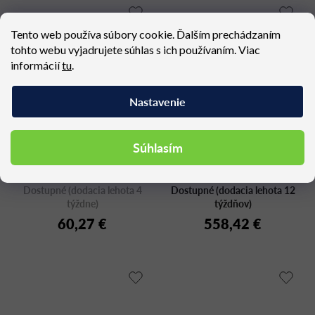
Tento web používa súbory cookie. Ďalším prechádzaním
tohto webu vyjadrujete súhlas s ich používaním. Viac
informácií
tu
.
Nastavenie
Súhlasím
TOP GIO 2317
BAZA BAZ1-A
Dostupné (dodacia lehota 4
Dostupné (dodacia lehota 12
týždne)
týždňov)
60,27 €
558,42 €