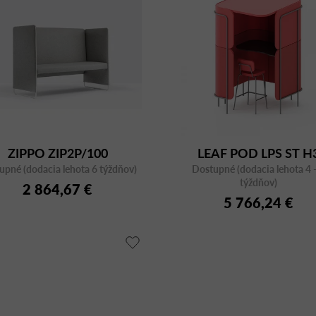
ZIPPO ZIP2P/100
LEAF POD LPS ST H
upné (dodacia lehota 6 týždňov)
Dostupné (dodacia lehota 4 -
týždňov)
2 864,67 €
5 766,24 €