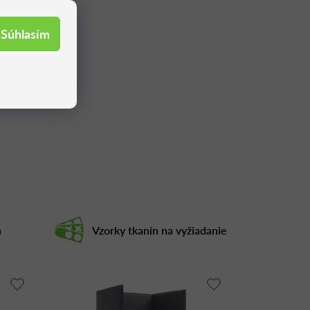
Súhlasím
a
Vzorky tkanín na vyžiadanie