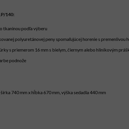
1P/140:
bo tkaninou podľa výberu
kovanej polyuretánovej peny spomaľujúcej horenie s premenlivou 
rúrky s priemerom 16 mm s bielym, čiernym alebo hliníkovým prá
farbe podnože
 šírka 740 mm x hĺbka 670 mm, výška sedadla 440 mm