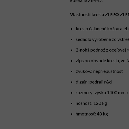
kolekcie ZIPPO.
Vlastnosti kresla ZIPPO ZIP
kreslo čalúnené kožou ale
sedadlo vyrobené zo vstre
2-nohá podnož z oceľovej 
zips po obvode kresla, vo 
zvuková nepriepustnosť
dizajn: pedrali r&d
rozmery: výška 1400 mm x
nosnosť: 120 kg
hmotnosť: 48 kg