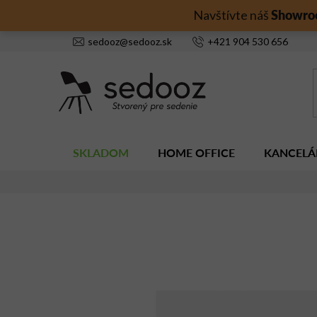
Prejsť
Showro
Navštívte náš
na
obsah
sedooz
@
sedooz.sk
+421
904 530 656
SKLADOM
HOME OFFICE
KANCELÁ