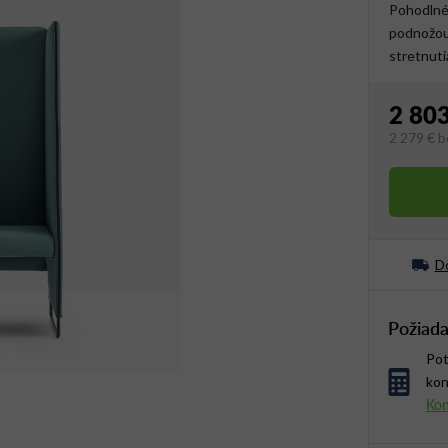
Pohodlné 
podnožou,
stretnuti
2 803
2 279 €
b
Jednotko
Do
Požiada
Pot
kon