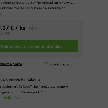
čalúnené kreslo s vysokými operadlami a kovovou
 ideálne miesto pre súkromie aj neformálne
a
,17 €
/ ks
ez DPH
vá cena:
Pokračovať na výber materiálov
prava a platba
Do obľúbených
ť o cenovú kalkuláciu
rebujete niečo špecifické (množstvo, rozmery,
figuráciu, doručenie a pod.)?