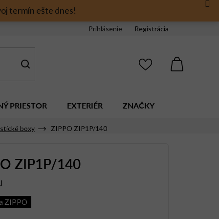
oj termín ešte dnes!
Prihlásenie
Registrácia
NÁKUPNÝ
KOŠÍK
NÝ PRIESTOR
EXTERIÉR
ZNAČKY
stické boxy
ZIPPO ZIP1P/140
PO ZIP1P/140
I
ia ZIPPO