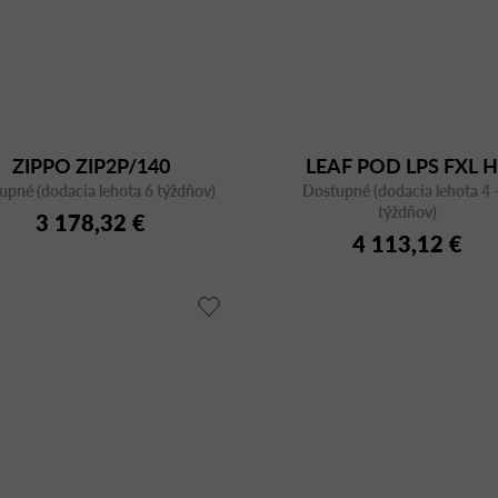
ZIPPO ZIP2P/140
LEAF POD LPS FXL 
upné (dodacia lehota 6 týždňov)
Dostupné (dodacia lehota 4 -
týždňov)
3 178,32 €
4 113,12 €