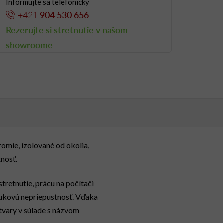
Informujte sa telefonicky
+421
904 530 656
Rezerujte si stretnutie v našom
showroome
romie, izolované od okolia,
nosť.
tretnutie, prácu na počítači
vukovú nepriepustnosť. Vďaka
tvary v súlade s názvom