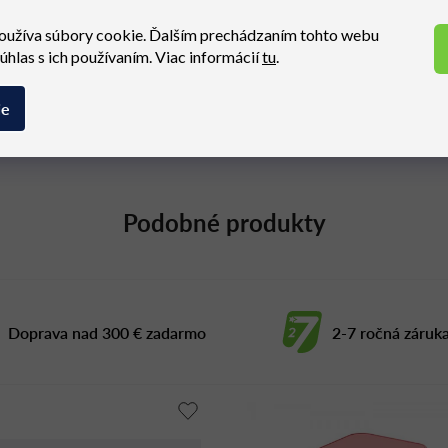
oužíva súbory cookie. Ďalším prechádzaním tohto webu
súhlas s ich používaním. Viac informácií
tu
.
ie
Podobné produkty
Doprava nad 300 € zadarmo
2-7 ročná záruk