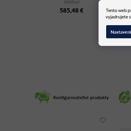
týždňov)
585,48 €
Tento web p
vyjadrujete 
Nastaven
Konfigurovateľné produkty