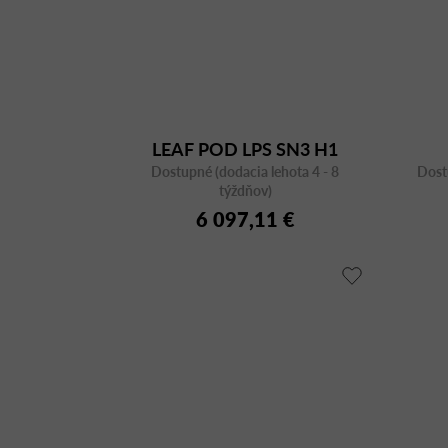
LEAF POD LPS SN3 H1
Dostupné (dodacia lehota 4 - 8
Dost
týždňov)
6 097,11 €