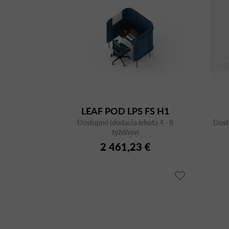
LEAF POD LPS FS H1
Dostupné (dodacia lehota 4 - 8
Dost
týždňov)
2 461,23 €