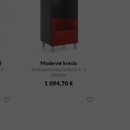
3
Moderné kreslo
 8
VANCOUVER LITE VL1 H s
Dostupné (dodacia lehota 4 - 6
týždňov)
akustickým panelom VL W1
1 094,70 €