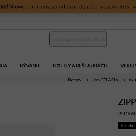
om!
Showroom je dostupný len po dohode - rezervujte si sv
RIA
BÝVANIE
HOTELY A REŠTAURÁCIE
VEREJ
Domov
KANCELÁRIA
Aku
ZIP
PEDRAL
Kolekc