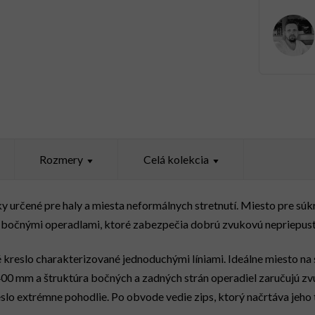
Rozmery
Celá kolekcia
y určené pre haly a miesta neformálnych stretnutí. Miesto pre súk
bočnými operadlami, ktoré zabezpečia dobrú zvukovú nepriepust
 kreslo charakterizované jednoduchými líniami. Ideálne miesto na s
400 mm a štruktúra bočných a zadných strán operadiel zaručujú z
slo extrémne pohodlie. Po obvode vedie zips, ktorý načrtáva jeho 