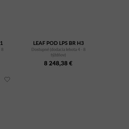
H1
LEAF POD LPS BR H3
 8
Dostupné (dodacia lehota 4 - 8
týždňov)
8 248,38 €