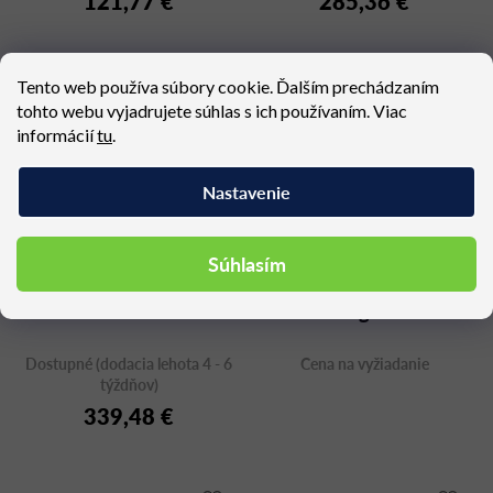
121,77 €
285,36 €
Tento web používa súbory cookie. Ďalším prechádzaním
tohto webu vyjadrujete súhlas s ich používaním. Viac
informácií
tu
.
Nastavenie
Súhlasím
Tarifa Stool 8030
VENT high stool 1
Dostupné (dodacia lehota 4 - 6
Cena na vyžiadanie
týždňov)
339,48 €