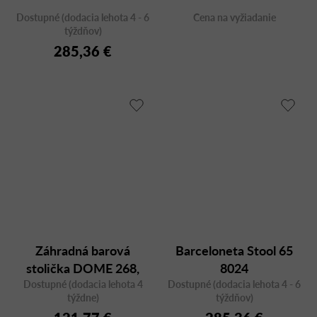
Dostupné (dodacia lehota 4 - 6
Cena na vyžiadanie
týždňov)
285,36 €
Záhradná barová
Barceloneta Stool 65
stolička DOME 268,
8024
Dostupné (dodacia lehota 4
plast
Dostupné (dodacia lehota 4 - 6
týždne)
týždňov)