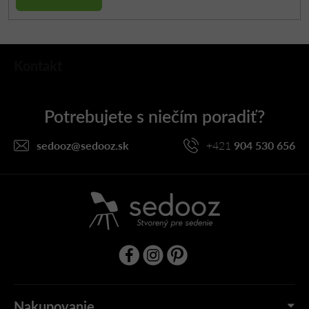
Z
Kontakt
á
p
ä
t
i
sedooz
@
sedooz.sk
+421
904 530 656
e
Nakupovanie