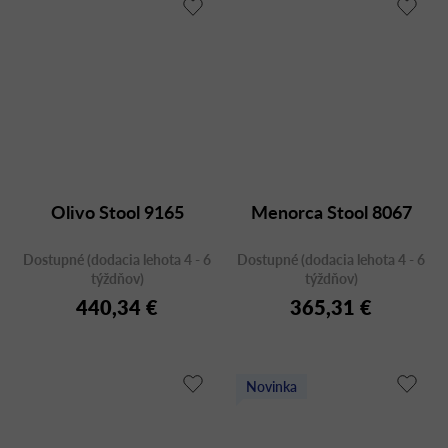
Olivo Stool 9165
Menorca Stool 8067
Dostupné (dodacia lehota 4 - 6
Dostupné (dodacia lehota 4 - 6
týždňov)
týždňov)
440,34 €
365,31 €
Novinka