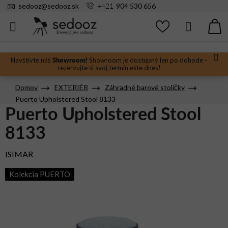
Prejsť
+421
sedooz
@
sedooz.sk
904 530 656
na
obsah
Hľadať
N
KO
Showroom!
Navštívte náš
Showroom je dostupný len po dohode -
rezervujte si svoj termín ešte dnes!
Domov
EXTERIÉR
Záhradné barové stoličky
Puerto Upholstered Stool 8133
Puerto Upholstered Stool
8133
ISIMAR
Kolekcia PUERTO