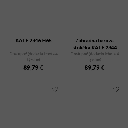
KATE 2346 H65
Záhradná barová
stolička KATE 2344
Dostupné (dodacia lehota 4
Dostupné (dodacia lehota 4
H75, plast
týždne)
týždne)
89,79 €
89,79 €