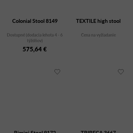
Colonial Stool 8149
TEXTILE high stool
Dostupné (dodacia lehota 4 - 6
Cena na vyžiadanie
týždňov)
575,64 €
Rimini Stool 9172
TRIBECA 3667