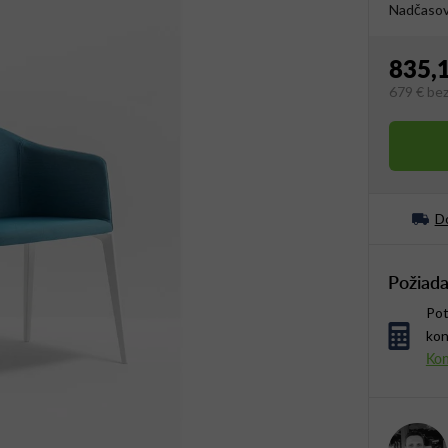
Nadčasov
835,
679 €
be
Jednotko
Do
Požiada
Pot
kon