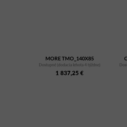
MORE TMO_140X85
Dostupné (dodacia lehota 4 týždne)
Dost
1 837,25 €