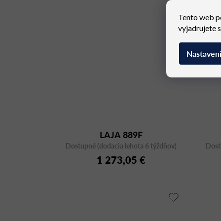
Tento web p
vyjadrujete 
Nastaven
LAJA 889F
Dostupné (dodacia lehota 6 týždňov)
Dost
1 273,05 €