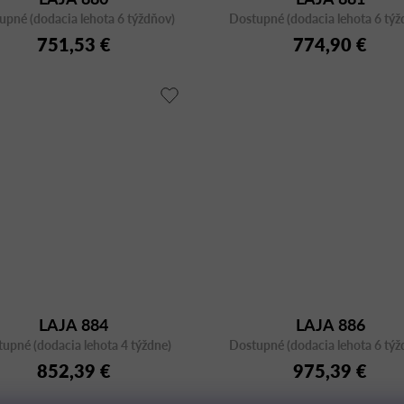
upné (dodacia lehota 6 týždňov)
Dostupné (dodacia lehota 6 týž
751,53 €
774,90 €
LAJA 884
LAJA 886
upné (dodacia lehota 4 týždne)
Dostupné (dodacia lehota 6 týž
852,39 €
975,39 €