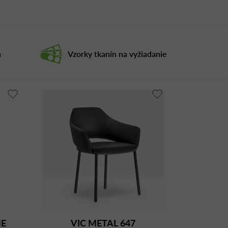
a
Vzorky tkanín na vyžiadanie
ME
VIC METAL 647