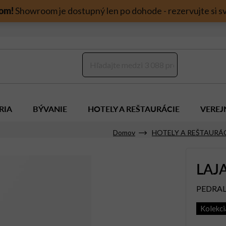
om!
Showroom je dostupný len po dohode - rezervujte si sv
RIA
BÝVANIE
HOTELY A REŠTAURÁCIE
VEREJ
Domov
HOTELY A REŠTAURÁ
LAJA
PEDRAL
Kolekci