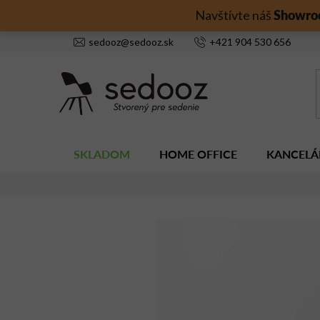
Prejsť
Showro
Navštívte náš
na
obsah
sedooz
@
sedooz.sk
+421
904 530 656
SKLADOM
HOME OFFICE
KANCELÁ