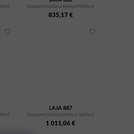
dňov)
Dostupné (dodacia lehota 6 týždňov)
835,17 €
LAJA 887
dňov)
Dostupné (dodacia lehota 6 týždňov)
1 011,06 €