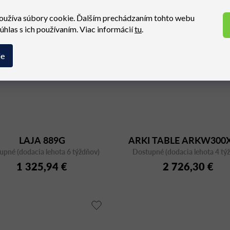
oužíva súbory cookie. Ďalším prechádzaním tohto webu
súhlas s ich používaním. Viac informácií
tu
.
ie
LAJA 889G
ARKI TABLE ARKW300
upné (dodacia lehota 6 týždňov)
Dostupné (dodacia lehota 4 tý
1 325,94 €
2 726,30 €