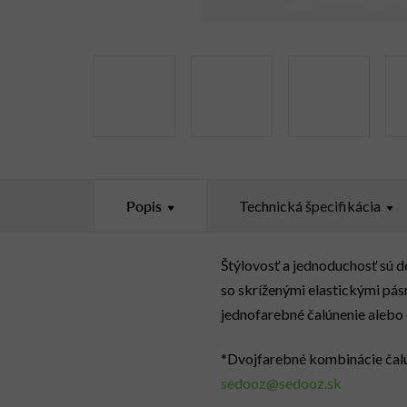
Popis
Technická špecifikácia
Štýlovosť a jednoduchosť sú d
so skríženými elastickými pá
jednofarebné čalúnenie alebo 
*Dvojfarebné kombinácie čalú
sedooz@sedooz.sk