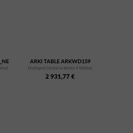
_NE
ARKI TABLE ARKWD159
ždne)
Dostupné (dodacia lehota 4 týždne)
2 931,77 €