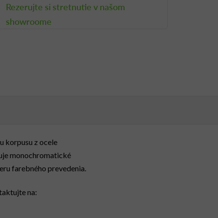
Rezerujte si stretnutie v našom
showroome
u korpusu z ocele
žňuje monochromatické
beru farebného prevedenia.
aktujte na: