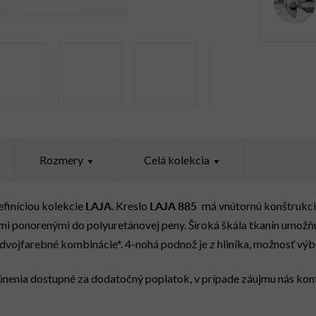
Rozmery
Celá kolekcia
LAJA
LAJA 885
efiníciou kolekcie
. Kreslo
má vnútornú konštrukci
smi ponorenými do polyuretánovej peny. Široká škála tkanín umo
dvojfarebné kombinácie*. 4-nohá podnož je z hliníka, možnosť vý
nenia dostupné za dodatočný poplatok, v prípade záujmu nás kont