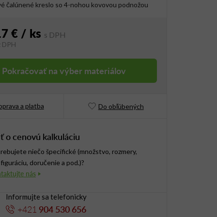
é čalúnené kreslo so 4-nohou kovovou podnožou
17 €
/ ks
z DPH
vá cena:
Pokračovať na výber materiálov
prava a platba
Do obľúbených
ť o cenovú kalkuláciu
rebujete niečo špecifické (množstvo, rozmery,
figuráciu, doručenie a pod.)?
Informujte sa telefonicky
+421
904 530 656