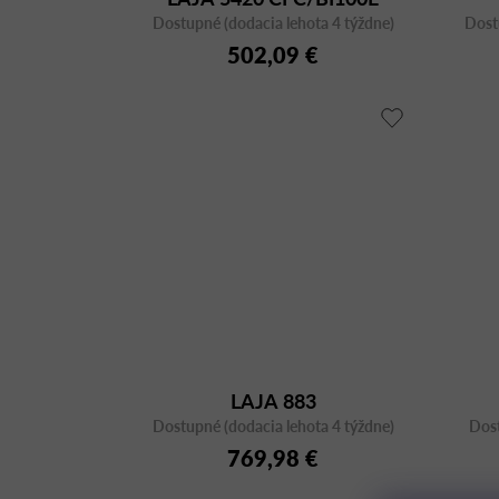
Dostupné (dodacia lehota 4 týždne)
BIANCO 690x690
Dost
502,09 €
LAJA 883
Dostupné (dodacia lehota 4 týždne)
Dost
769,98 €