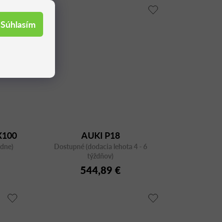
Súhlasím
X100
AUKI P18
ždne)
Dostupné (dodacia lehota 4 - 6
týždňov)
544,89 €