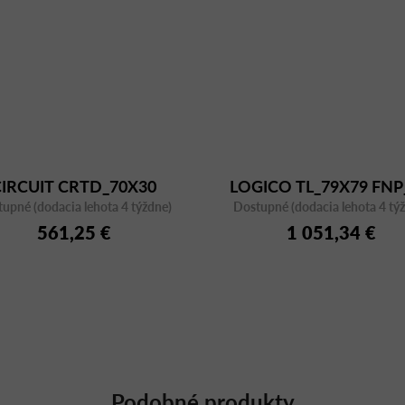
CIRCUIT CRTD_70X30
LOGICO TL_79X79 FNP
upné (dodacia lehota 4 týždne)
TITANIUM
Dostupné (dodacia lehota 4 tý
561,25 €
1 051,34 €
Podobné produkty