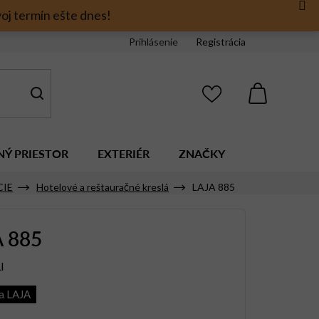
oj termín ešte dnes!
Prihlásenie
Registrácia
NÁKUPNÝ
KOŠÍK
NÝ PRIESTOR
EXTERIÉR
ZNAČKY
CIE
Hotelové a reštauračné kreslá
LAJA 885
 885
I
a LAJA