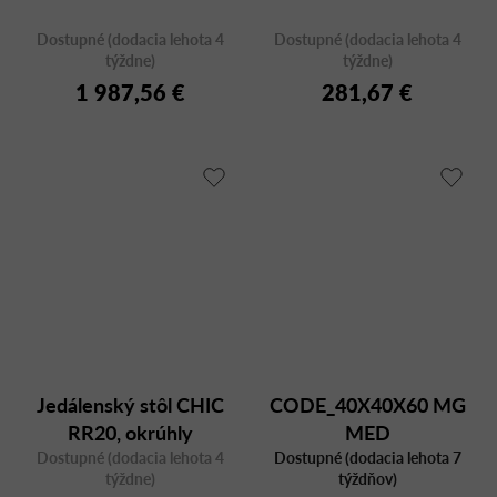
Dostupné (dodacia lehota 4
Dostupné (dodacia lehota 4
týždne)
týždne)
1 987,56 €
281,67 €
Jedálenský stôl CHIC
CODE_40X40X60 MG
RR20, okrúhly
MED
Dostupné (dodacia lehota 4
Dostupné (dodacia lehota 7
týždne)
týždňov)