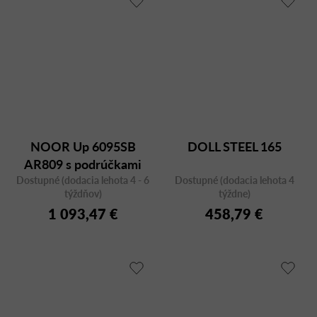
NOOR Up 6095SB
DOLL STEEL 165
AR809 s podrúčkami
Dostupné (dodacia lehota 4 - 6
Dostupné (dodacia lehota 4
týždňov)
týždne)
1 093,47 €
458,79 €