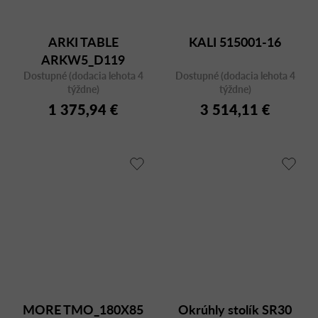
ARKI TABLE
KALI 515001-16
ARKW5_D119
Dostupné (dodacia lehota 4
Dostupné (dodacia lehota 4
týždne)
týždne)
1 375,94 €
3 514,11 €
MORE TMO_180X85
Okrúhly stolík SR30