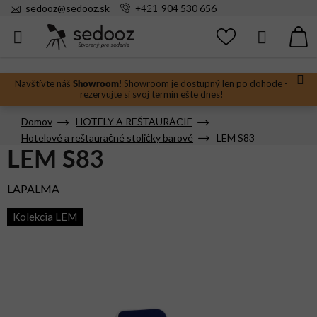
Prejsť
+421
sedooz
@
sedooz.sk
904 530 656
na
obsah
Hľadať
N
KO
Showroom!
Navštívte náš
Showroom je dostupný len po dohode -
rezervujte si svoj termín ešte dnes!
Domov
HOTELY A REŠTAURÁCIE
Hotelové a reštauračné stoličky barové
LEM S83
LEM S83
LAPALMA
Kolekcia LEM