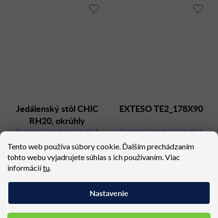
Jedálenský stôl CHIC
EXTESO TE2_178X90
RH20, okrúhly
Dostupné (dodacia lehota 4
Dostupné (dodacia lehota 4
týždne)
týždne)
Tento web používa súbory cookie. Ďalším prechádzaním
416,97 €
3 962,32 €
tohto webu vyjadrujete súhlas s ich používaním. Viac
informácií
tu
.
Nastavenie