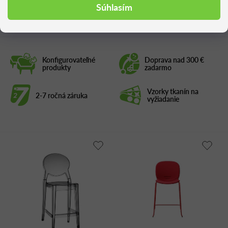
Podobné produkty
Súhlasím
Konfigurovateľné
Doprava nad 300 €
produkty
zadarmo
Vzorky tkanín na
2-7 ročná záruka
vyžiadanie