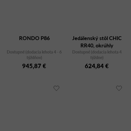
RONDO P86
Jedálenský stôl CHIC
RR40, okrúhly
Dostupné (dodacia lehota 4 - 6
Dostupné (dodacia lehota 4
týždňov)
týždne)
945,87 €
624,84 €