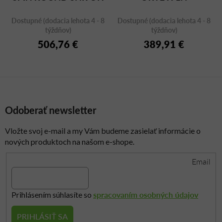
Dostupné (dodacia lehota 4 - 8
Dostupné (dodacia lehota 4 - 8
týždňov)
týždňov)
506,76 €
389,91 €
Odoberať newsletter
Vložte svoj e-mail a my Vám budeme zasielať informácie o
nových produktoch na našom e-shope.
Email
spracovaním osobných údajov
Prihlásením súhlasíte so
PRIHLÁSIŤ SA