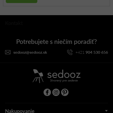
Z
Kontakt
á
p
ä
t
i
sedooz
@
sedooz.sk
+421
904 530 656
e
Nakupovanie