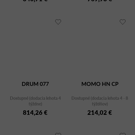
DRUM 077
MOMO HN CP
Dostupné (dodacia lehota 4
Dostupné (dodacia lehota 4 - 8
týždne)
týždňov)
814,26 €
214,02 €