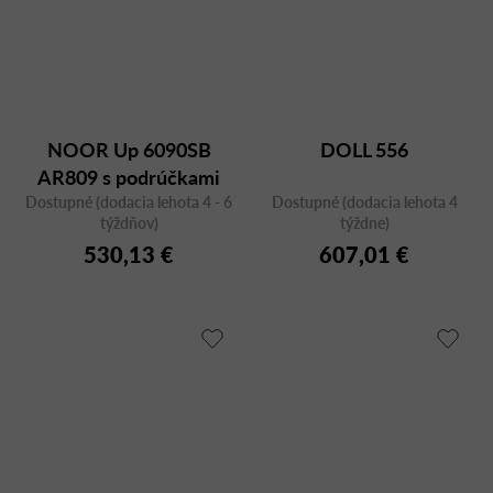
NOOR Up 6090SB
DOLL 556
AR809 s podrúčkami
Dostupné (dodacia lehota 4 - 6
Dostupné (dodacia lehota 4
týždňov)
týždne)
530,13 €
607,01 €