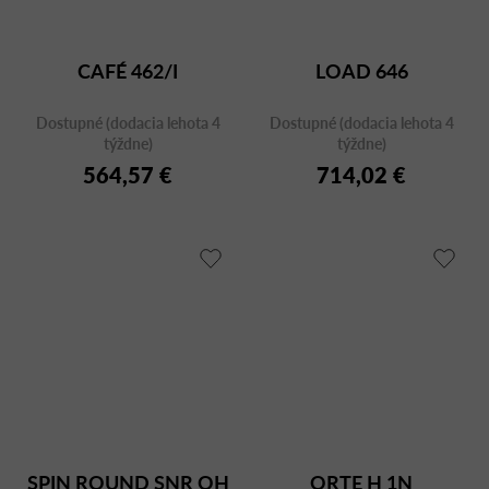
CAFÉ 462/I
LOAD 646
Dostupné (dodacia lehota 4
Dostupné (dodacia lehota 4
týždne)
týždne)
564,57 €
714,02 €
SPIN ROUND SNR OH
ORTE H 1N