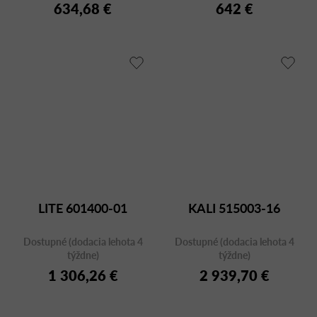
634,68 €
642 €
LITE 601400-01
KALI 515003-16
Dostupné (dodacia lehota 4
Dostupné (dodacia lehota 4
týždne)
týždne)
1 306,26 €
2 939,70 €