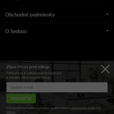
Obchodné podmienky
O Sedooz
Zľava 3% na prvý nákup
Prihláste sa k odberu našich inšpirácií
a získajte zľavu na prvý nákup.
PRIHLÁSIŤ SA
Odoslaním formulára súhlasíte s podmienkami
spracovania osobných
údajov
.
Copyright 2026Sedooz.sk – Stvorený pre sedenie | Prémiový online