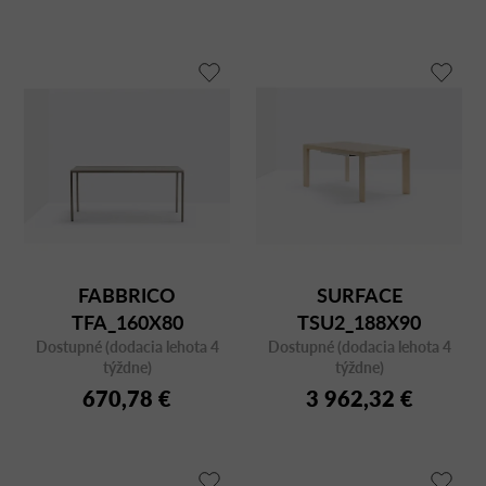
FABBRICO
SURFACE
TFA_160X80
TSU2_188X90
Dostupné (dodacia lehota 4
TRANSPARENT
Dostupné (dodacia lehota 4
týždne)
týždne)
670,78 €
3 962,32 €