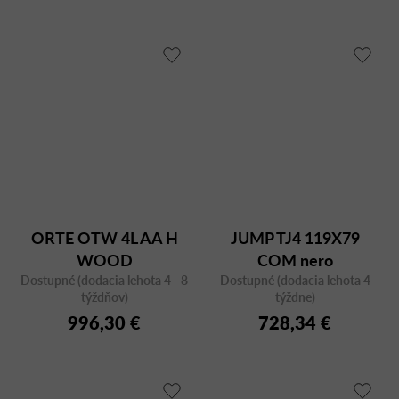
ORTE OTW 4L AA H
JUMP TJ4 119X79
WOOD
COM nero
Dostupné (dodacia lehota 4 - 8
Dostupné (dodacia lehota 4
týždňov)
týždne)
996,30 €
728,34 €