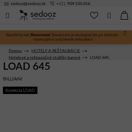
Prejsť
+421
sedooz
@
sedooz.sk
904 530 656
na
obsah
Hľadať
N
KO
Showroom!
Navštívte náš
Showroom je dostupný len po dohode -
rezervujte si svoj termín ešte dnes!
Domov
HOTELY A REŠTAURÁCIE
Hotelové a reštauračné stoličky barové
LOAD 645
LOAD 645
BILLIANI
Kolekcia LOAD