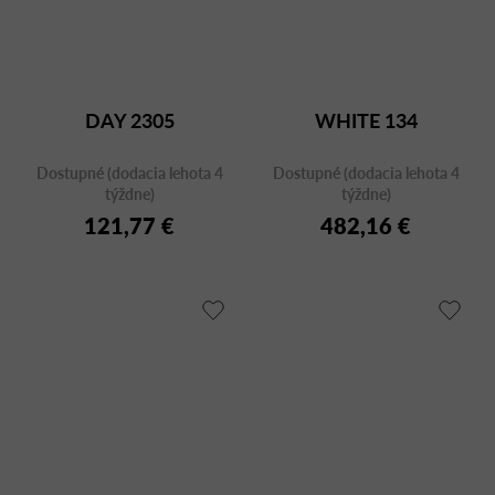
DAY 2305
WHITE 134
Dostupné (dodacia lehota 4
Dostupné (dodacia lehota 4
týždne)
týždne)
121,77 €
482,16 €