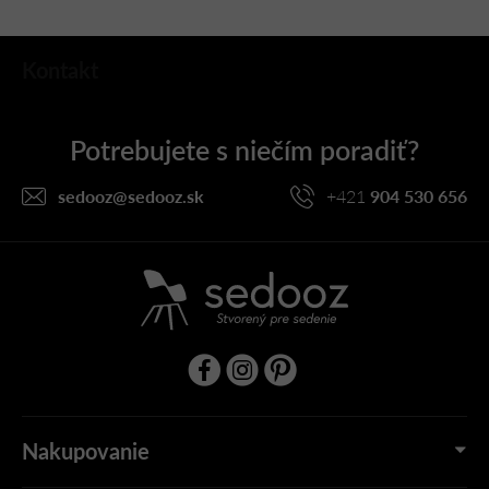
Z
Kontakt
á
p
ä
t
i
sedooz
@
sedooz.sk
+421
904 530 656
e
Nakupovanie