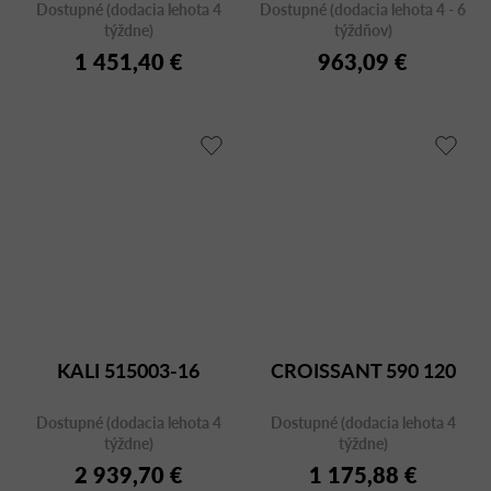
Dostupné (dodacia lehota 4
Dostupné (dodacia lehota 4 - 6
týždne)
týždňov)
1 451,40 €
963,09 €
KALI 515003-16
CROISSANT 590 120
Dostupné (dodacia lehota 4
Dostupné (dodacia lehota 4
týždne)
týždne)
2 939,70 €
1 175,88 €