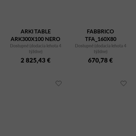
ARKI TABLE
FABBRICO
ARK300X100 NERO
TFA_160X80
Dostupné (dodacia lehota 4
FMPNE
Dostupné (dodacia lehota 4
TRANSPARENT
týždne)
týždne)
2 825,43 €
670,78 €