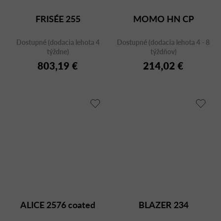
FRISÉE 255
MOMO HN CP
Dostupné (dodacia lehota 4
Dostupné (dodacia lehota 4 - 8
týždne)
týždňov)
803,19 €
214,02 €
ALICE 2576 coated
BLAZER 234