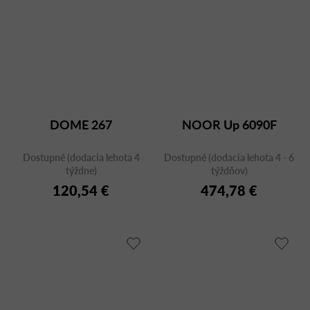
DOME 267
NOOR Up 6090F
Dostupné (dodacia lehota 4
Dostupné (dodacia lehota 4 - 6
týždne)
týždňov)
120,54 €
474,78 €