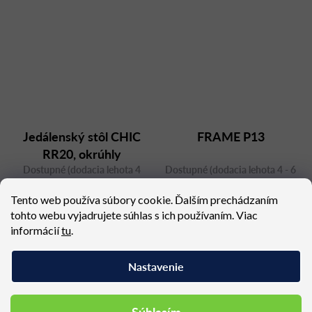
Jedálenský stôl CHIC
FRAME P13
RR20, okrúhly
Dostupné (dodacia lehota 4
Dostupné (dodacia lehota 4 - 6
týždne)
týždňov)
Tento web používa súbory cookie. Ďalším prechádzaním
634,68 €
1 408,35 €
tohto webu vyjadrujete súhlas s ich používaním. Viac
informácií
tu
.
Nastavenie
Podobné produkty
Súhlasím