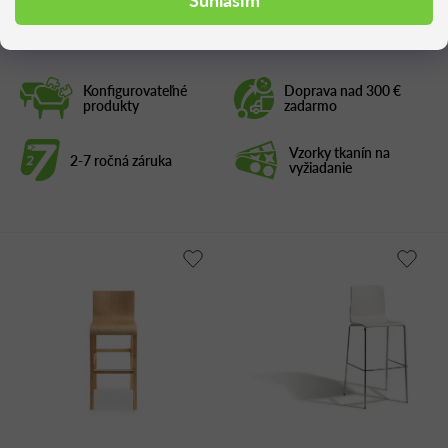
Konfigurovateľné
Doprava nad 300 €
produkty
zadarmo
Vzorky tkanín na
2-7 ročná záruka
vyžiadanie