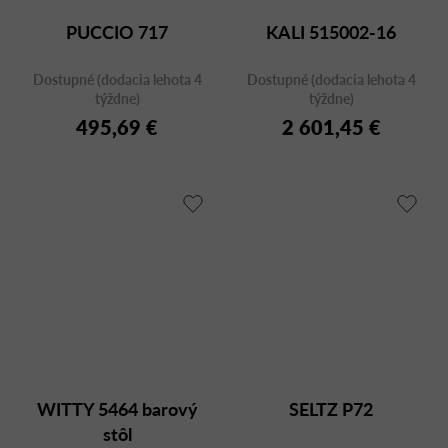
PUCCIO 717
KALI 515002-16
Dostupné (dodacia lehota 4
Dostupné (dodacia lehota 4
týždne)
týždne)
495,69 €
2 601,45 €
WITTY 5464 barový
SELTZ P72
stôl