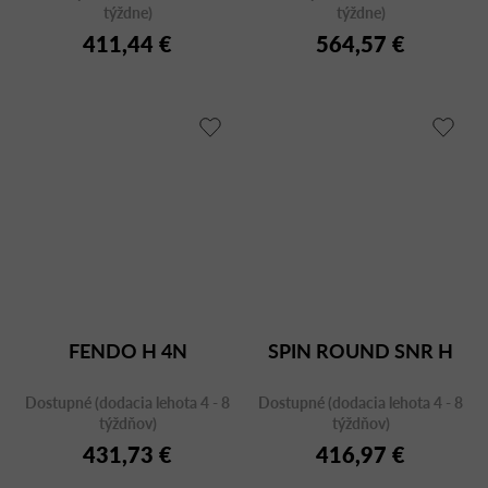
týždne)
týždne)
411,44 €
564,57 €
FENDO H 4N
SPIN ROUND SNR H
Dostupné (dodacia lehota 4 - 8
Dostupné (dodacia lehota 4 - 8
týždňov)
týždňov)
431,73 €
416,97 €