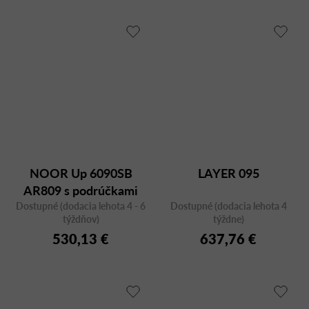
NOOR Up 6090SB
LAYER 095
AR809 s podrúčkami
Dostupné (dodacia lehota 4 - 6
Dostupné (dodacia lehota 4
týždňov)
týždne)
530,13 €
637,76 €