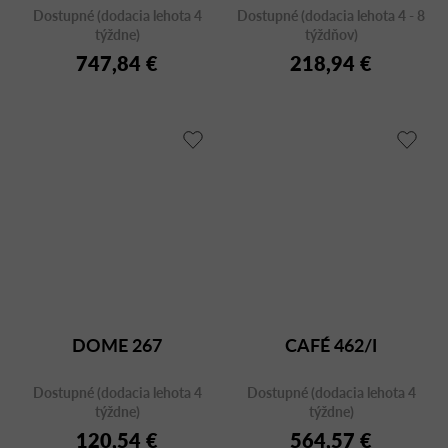
Dostupné (dodacia lehota 4
Dostupné (dodacia lehota 4 - 8
týždne)
týždňov)
747,84 €
218,94 €
DOME 267
CAFÉ 462/I
Dostupné (dodacia lehota 4
Dostupné (dodacia lehota 4
týždne)
týždne)
120,54 €
564,57 €