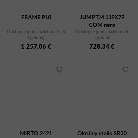
FRAME P10
JUMP TJ4 119X79
COM nero
Dostupné (dodacia lehota 4 - 6
Dostupné (dodacia lehota 4
týždňov)
týždne)
1 257,06 €
728,34 €
MIRTO 2421
Okrúhly stolík SR30