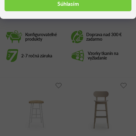
Podobné produkty
Súhlasím
Konfigurovateľné
Doprava nad 300 €
produkty
zadarmo
Vzorky tkanín na
2-7 ročná záruka
vyžiadanie