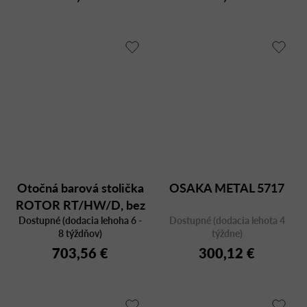
Otočná barová stolička
OSAKA METAL 5717
ROTOR RT/HW/D, bez
operadla, výška sedu 77
Dostupné (dodacia lehoha 6 -
Dostupné (dodacia lehota 4
8 týždňov)
týždne)
cm
703,56 €
300,12 €