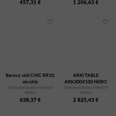
457,31 €
1 206,63 €
Barový stôl CHIC RR10,
ARKI TABLE
okrúhly
ARK300X100 NERO
Dostupné (dodacia lehota 4
Dostupné (dodacia lehota 4
FMPNE
týždne)
týždne)
638,37 €
2 825,43 €