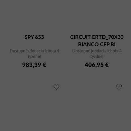
SPY 653
CIRCUIT CRTD_70X30
BIANCO CFP BI
Dostupné (dodacia lehota 4
Dostupné (dodacia lehota 4
týždne)
týždne)
983,39 €
406,95 €