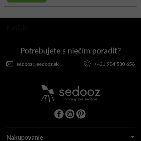
Z
Kontakt
á
p
ä
t
i
sedooz
@
sedooz.sk
+421
904 530 656
e
Nakupovanie