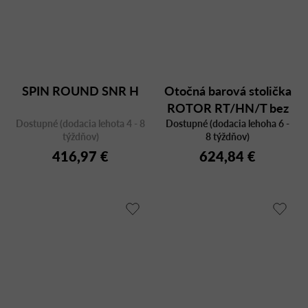
SPIN ROUND SNR H
Otočná barová stolička
ROTOR RT/HN/T bez
Dostupné (dodacia lehota 4 - 8
operadla, výška sedu 65
Dostupné (dodacia lehoha 6 -
týždňov)
8 týždňov)
cm
416,97 €
624,84 €