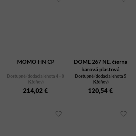
MOMO HN CP
DOME 267 NE, čierna
barová plastová
Dostupné (dodacia lehota 4 - 8
Dostupné (dodacia lehota 5
stolička
týždňov)
týždňov)
214,02 €
120,54 €