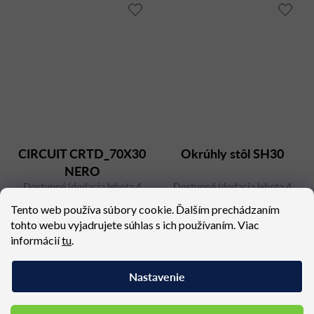
CIRCUIT CRTD_70X30
Okrúhly stôl SH30
NERO
Dostupné (dodacia lehota 4
Dostupné (dodacia lehota 4
týždne)
týždne)
Tento web používa súbory cookie. Ďalším prechádzaním
406,95 €
244,77 €
tohto webu vyjadrujete súhlas s ich používaním. Viac
informácií
tu
.
Nastavenie