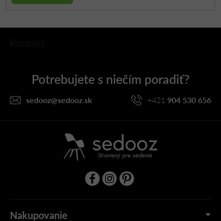
Z
Kontakt
á
p
ä
t
i
sedooz
@
sedooz.sk
+421
904 530 656
e
Nakupovanie