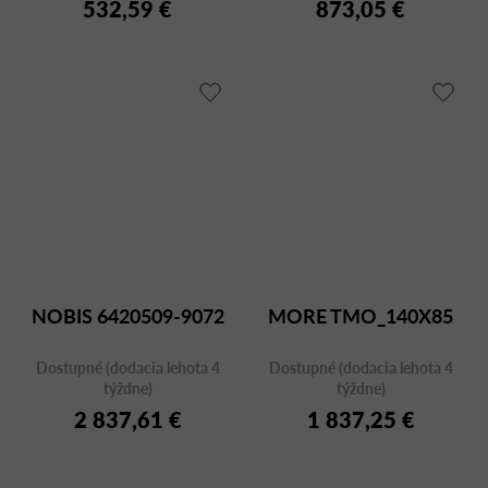
532,59 €
873,05 €
NOBIS 6420509-9072
MORE TMO_140X85
Dostupné (dodacia lehota 4
Dostupné (dodacia lehota 4
týždne)
týždne)
2 837,61 €
1 837,25 €