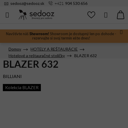
Prejsť
+421
sedooz
@
sedooz.sk
904 530 656
na
obsah
Hľadať
N
KO
Showroom!
Navštívte náš
Showroom je dostupný len po dohode -
rezervujte si svoj termín ešte dnes!
Domov
HOTELY A REŠTAURÁCIE
Hotelové a reštauračné stoličky
BLAZER 632
BLAZER 632
BILLIANI
Kolekcia BLAZER