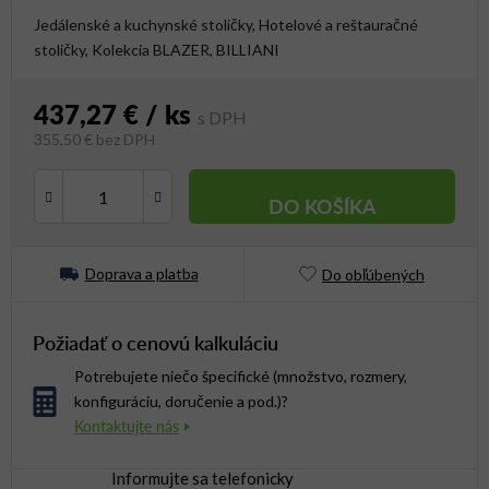
Jedálenské a kuchynské stoličky, Hotelové a reštauračné
stoličky, Kolekcia BLAZER, BILLIANI
437,27 €
/ ks
355,50 € bez DPH
Jednotková cena:
DO KOŠÍKA
Doprava a platba
Do obľúbených
Požiadať o cenovú kalkuláciu
Potrebujete niečo špecifické (množstvo, rozmery,
konfiguráciu, doručenie a pod.)?
Informujte sa telefonicky