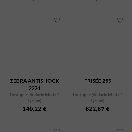
ZEBRA ANTISHOCK
FRISÉE 253
2274
Dostupné (dodacia lehota 4
Dostupné (dodacia lehota 4
týždne)
týždne)
140,22 €
822,87 €