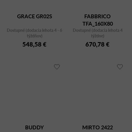
GRACE GR02S
FABBRICO
TFA_160X80
Dostupné (dodacia lehota 4 - 6
Dostupné (dodacia lehota 4
TRANSPARENT
týždňov)
týždne)
548,58 €
670,78 €
BUDDY
MIRTO 2422