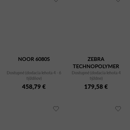
NOOR 6080S
ZEBRA
TECHNOPOLYMER
Dostupné (dodacia lehota 4 - 6
Dostupné (dodacia lehota 4
2617 CR
týždňov)
týždne)
458,79 €
179,58 €