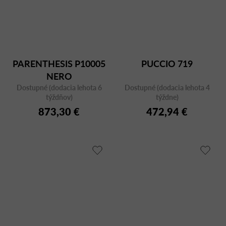
PARENTHESIS P10005
PUCCIO 719
NERO
Dostupné (dodacia lehota 6
Dostupné (dodacia lehota 4
týždňov)
týždne)
873,30 €
472,94 €