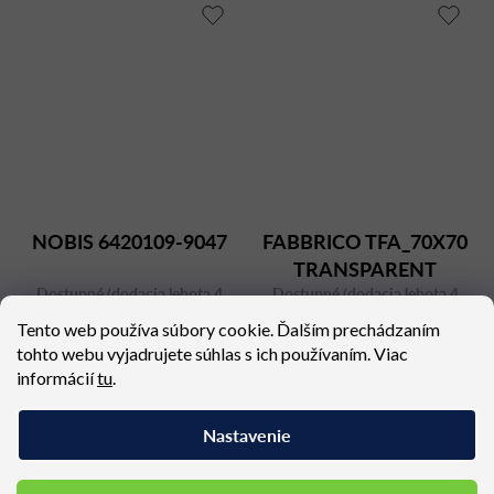
NOBIS 6420109-9047
FABBRICO TFA_70X70
TRANSPARENT
Dostupné (dodacia lehota 4
Dostupné (dodacia lehota 4
týždne)
týždne)
Tento web používa súbory cookie. Ďalším prechádzaním
847,47 €
467,71 €
tohto webu vyjadrujete súhlas s ich používaním. Viac
informácií
tu
.
Nastavenie