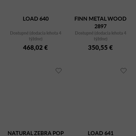
LOAD 640
FINN METAL WOOD
2897
Dostupné (dodacia lehota 4
Dostupné (dodacia lehota 4
týždne)
týždne)
468,02 €
350,55 €
NATURAL ZEBRA POP
LOAD 641