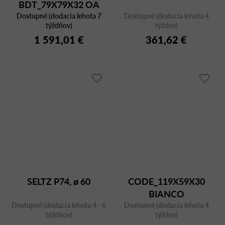
BDT_79X79X32 OA
Dostupné (dodacia lehota 7
MARBLE
Dostupné (dodacia lehota 4
týždňov)
týždne)
1 591,01 €
361,62 €
SELTZ P74, ø 60
CODE_119X59X30
BIANCO
Dostupné (dodacia lehota 4 - 6
Dostupné (dodacia lehota 4
týždňov)
týždne)