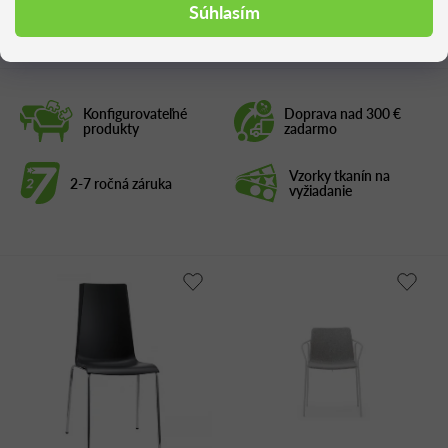
Podobné produkty
Súhlasím
Konfigurovateľné
Doprava nad 300 €
produkty
zadarmo
Vzorky tkanín na
2-7 ročná záruka
vyžiadanie