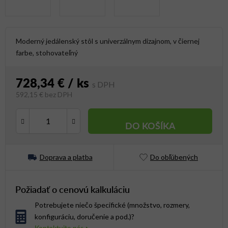
Moderný jedálenský stôl s univerzálnym dizajnom, v čiernej
farbe, stohovateľný
728,34 €
/ ks
592,15 € bez DPH
Jednotková cena:
DO KOŠÍKA
Doprava a platba
Do obľúbených
Požiadať o cenovú kalkuláciu
Potrebujete niečo špecifické (množstvo, rozmery,
konfiguráciu, doručenie a pod.)?