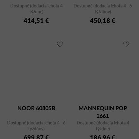
Dostupné (dodacia lehota 4
Dostupné (dodacia lehota 4 - 6
týždne)
týždňov)
414,51 €
450,18 €
NOOR 6080SB
MANNEQUIN POP
2661
Dostupné (dodacia lehota 4 - 6
Dostupné (dodacia lehota 4
týždňov)
týždne)
699,87 €
186,96 €