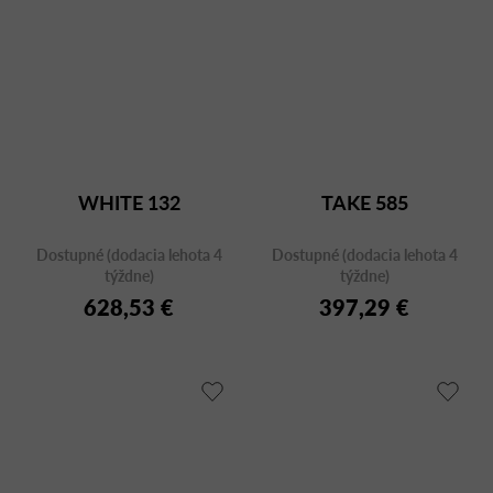
WHITE 132
TAKE 585
Dostupné (dodacia lehota 4
Dostupné (dodacia lehota 4
týždne)
týždne)
628,53 €
397,29 €