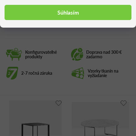
Súhlasím
Podobné produkty
Konfigurovateľné
Doprava nad 300 €
produkty
zadarmo
Vzorky tkanín na
2-7 ročná záruka
vyžiadanie