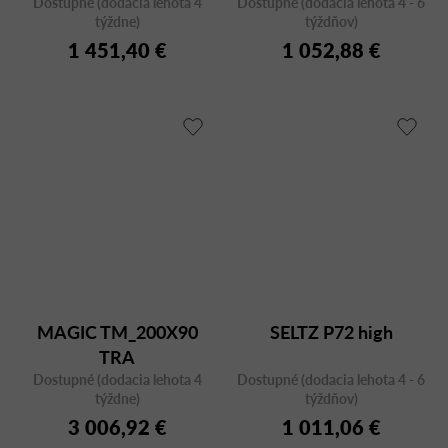
Dostupné (dodacia lehota 4
Dostupné (dodacia lehota 4 - 6
týždne)
týždňov)
1 451,40 €
1 052,88 €
MAGIC TM_200X90
SELTZ P72 high
TRA
Dostupné (dodacia lehota 4
Dostupné (dodacia lehota 4 - 6
týždne)
týždňov)
3 006,92 €
1 011,06 €