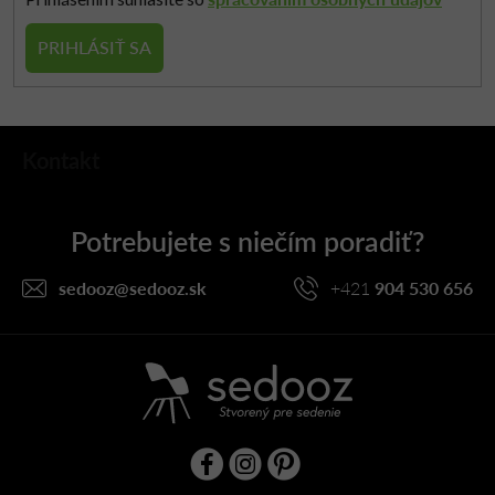
PRIHLÁSIŤ SA
Z
Kontakt
á
p
ä
t
i
sedooz
@
sedooz.sk
+421
904 530 656
e