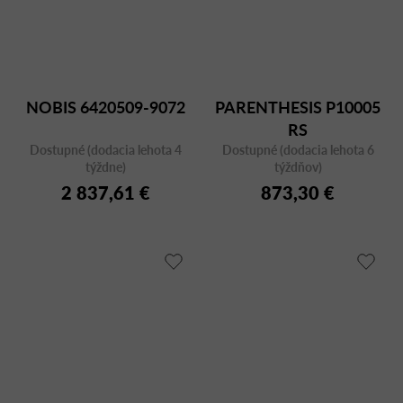
NOBIS 6420509-9072
PARENTHESIS P10005
RS
Dostupné (dodacia lehota 4
Dostupné (dodacia lehota 6
týždne)
týždňov)
2 837,61 €
873,30 €