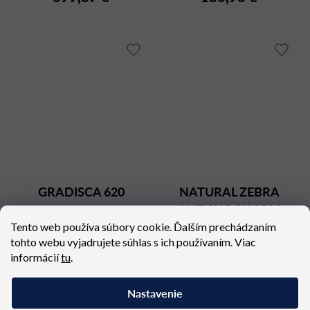
GRADISCA 620
NATURAL ZEBRA
ANTISHOCK 2806
Dostupné (dodacia lehota 4
Dostupné (dodacia lehota 4
Tento web používa súbory cookie. Ďalším prechádzaním
týždne)
týždne)
tohto webu vyjadrujete súhlas s ich používaním. Viac
359,16 €
217,71 €
informácií
tu
.
Nastavenie