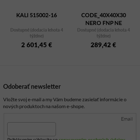
KALI 515002-16
CODE_40X40X30
NERO FNP NE
Dostupné (dodacia lehota 4
Dostupné (dodacia lehota 4
týždne)
týždne)
2 601,45 €
289,42 €
Odoberať newsletter
Vložte svoj e-mail a my Vám budeme zasielať informácie o
nových produktoch na našom e-shope.
Email
spracovaním osobných údajov
Prihlásením súhlasíte so