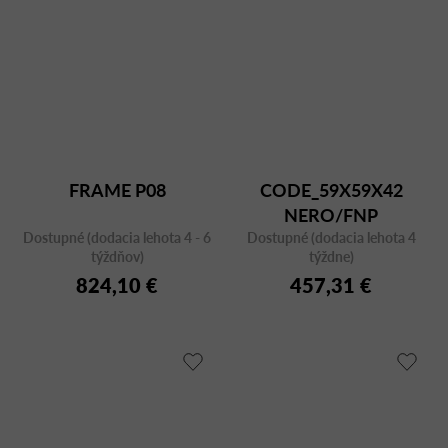
FRAME P08
CODE_59X59X42
NERO/FNP
Dostupné (dodacia lehota 4 - 6
Dostupné (dodacia lehota 4
týždňov)
týždne)
824,10 €
457,31 €