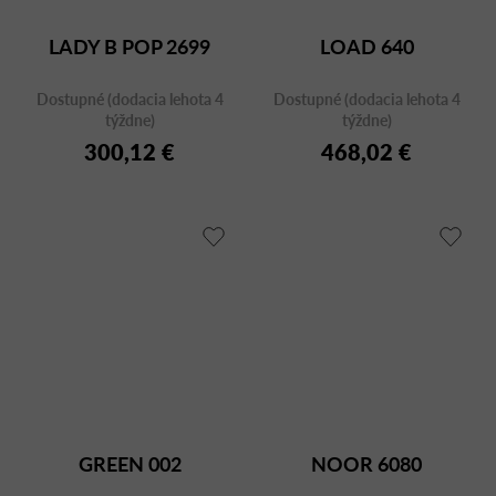
LADY B POP 2699
LOAD 640
Dostupné (dodacia lehota 4
Dostupné (dodacia lehota 4
týždne)
týždne)
300,12 €
468,02 €
GREEN 002
NOOR 6080