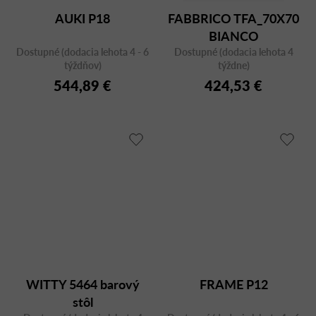
AUKI P18
FABBRICO TFA_70X70
BIANCO
Dostupné (dodacia lehota 4 - 6
Dostupné (dodacia lehota 4
týždňov)
týždne)
544,89 €
424,53 €
WITTY 5464 barový
FRAME P12
stôl