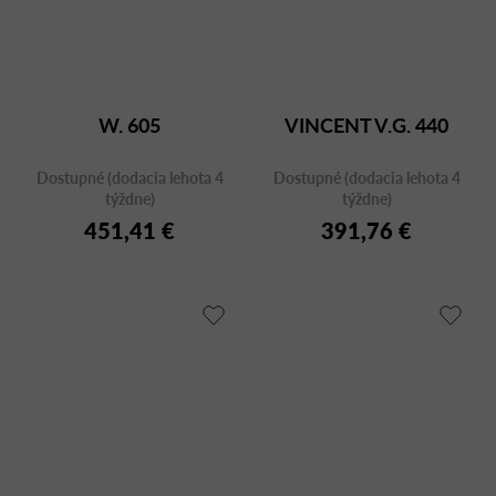
W. 605
VINCENT V.G. 440
Dostupné (dodacia lehota 4
Dostupné (dodacia lehota 4
týždne)
týždne)
451,41 €
391,76 €