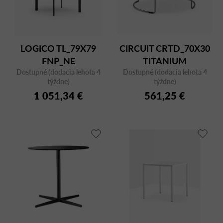
LOGICO TL_79X79
CIRCUIT CRTD_70X30
FNP_NE
TITANIUM
Dostupné (dodacia lehota 4
Dostupné (dodacia lehota 4
týždne)
týždne)
1 051,34 €
561,25 €