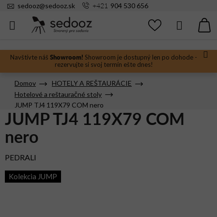
Prejsť
+421
sedooz
@
sedooz.sk
904 530 656
na
obsah
Hľadať
N
KO
Showroom!
Navštívte náš
Showroom je dostupný len po dohode -
rezervujte si svoj termín ešte dnes!
Domov
HOTELY A REŠTAURÁCIE
Hotelové a reštauračné stoly
JUMP TJ4 119X79 COM nero
JUMP TJ4 119X79 COM
nero
PEDRALI
Kolekcia JUMP