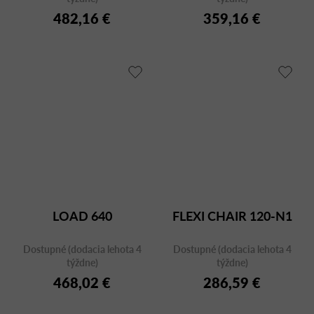
482,16 €
359,16 €
LOAD 640
FLEXI CHAIR 120-N1
Dostupné (dodacia lehota 4
Dostupné (dodacia lehota 4
týždne)
týždne)
468,02 €
286,59 €