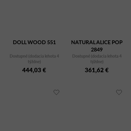
DOLL WOOD 551
NATURAL ALICE POP
2849
Dostupné (dodacia lehota 4
Dostupné (dodacia lehota 4
týždne)
týždne)
444,03 €
361,62 €