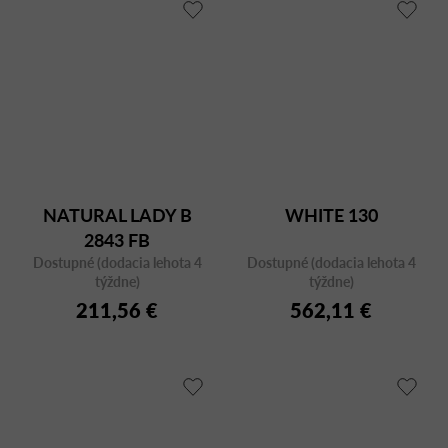
NATURAL LADY B
WHITE 130
2843 FB
Dostupné (dodacia lehota 4
Dostupné (dodacia lehota 4
týždne)
týždne)
211,56 €
562,11 €