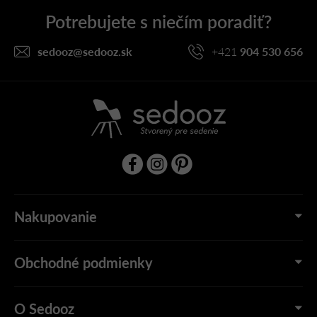
ä
t
i
sedooz
@
sedooz.sk
+421
904 530 656
e
Nakupovanie
Obchodné podmienky
O Sedooz