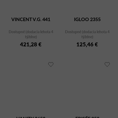
VINCENT V.G. 441
IGLOO 2355
Dostupné (dodacia lehota 4
Dostupné (dodacia lehota 4
týždne)
týždne)
421,28 €
125,46 €