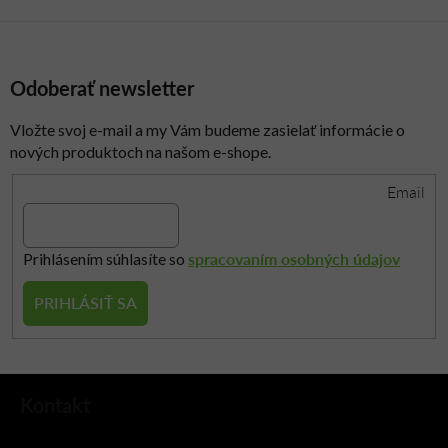
Odoberať newsletter
Vložte svoj e-mail a my Vám budeme zasielať informácie o
nových produktoch na našom e-shope.
Email
spracovaním osobných údajov
Prihlásením súhlasíte so
PRIHLÁSIŤ SA
Z
Kontakt
á
p