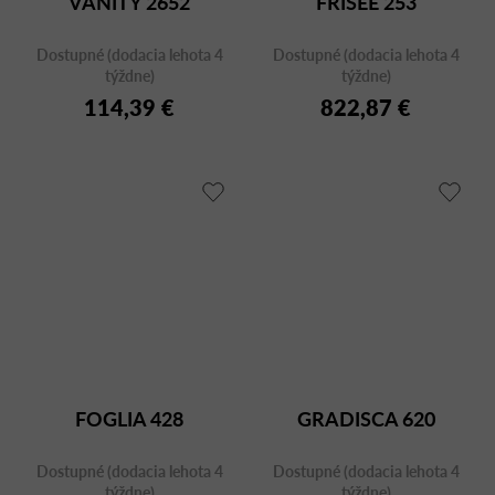
VANITY 2652
FRISÉE 253
Dostupné (dodacia lehota 4
Dostupné (dodacia lehota 4
týždne)
týždne)
114,39 €
822,87 €
FOGLIA 428
GRADISCA 620
Dostupné (dodacia lehota 4
Dostupné (dodacia lehota 4
týždne)
týždne)