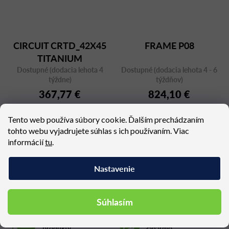
CIRCUIT CRTD_42X45
FRAME P08
TITANIUM
Dostupné (dodacia lehota 4
Dostupné (dodacia lehota 4 - 6
týždne)
týždňov)
367,77 €
824,10 €
Tento web používa súbory cookie. Ďalším prechádzaním
tohto webu vyjadrujete súhlas s ich používaním. Viac
informácií
tu
.
Podobné produkty
Nastavenie
Súhlasím
Konfigurovateľné
Doprava nad 300 €
produkty
zadarmo