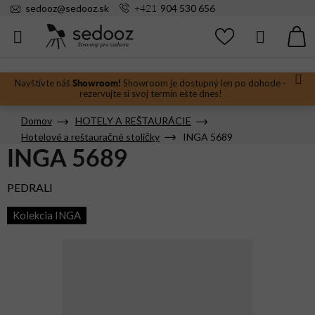
Prejsť
+421
sedooz
@
sedooz.sk
904 530 656
na
obsah
Hľadať
N
KO
Showroom!
Navštívte náš
Showroom je dostupný len po dohode -
rezervujte si svoj termín ešte dnes!
Domov
HOTELY A REŠTAURÁCIE
Hotelové a reštauračné stoličky
INGA 5689
INGA 5689
PEDRALI
Kolekcia INGA