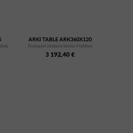
5
ARKI TABLE ARK360X120
ždne)
Dostupné (dodacia lehota 4 týždne)
BIANCO CFCBI
3 192,40 €