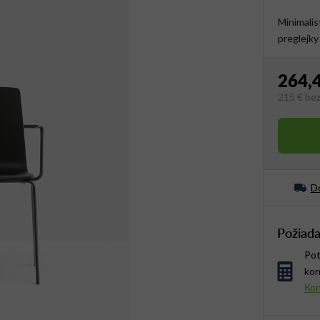
Minimalis
preglejky
264,
215 €
be
Jednotko
Do
Požiada
Pot
kon