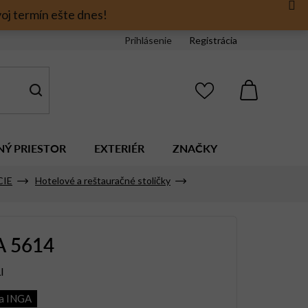
oj termín ešte dnes!
Prihlásenie
Registrácia
NÁKUPNÝ
KOŠÍK
NÝ PRIESTOR
EXTERIÉR
ZNAČKY
CIE
Hotelové a reštauračné stoličky
A 5614
I
ia INGA