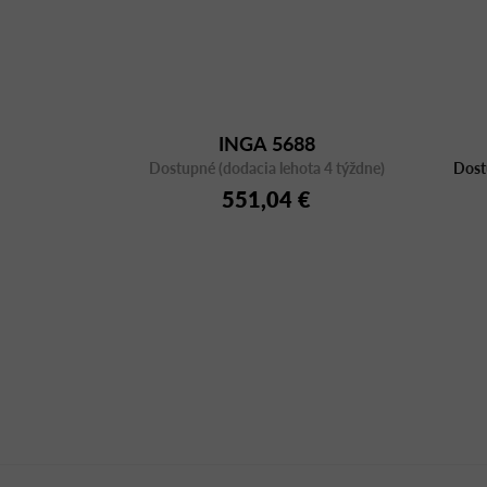
INGA 5688
Dostupné (dodacia lehota 4 týždne)
Dost
551,04 €