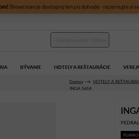
om!
Showroom je dostupný len po dohode - rezervujte si sv
RIA
BÝVANIE
HOTELY A REŠTAURÁCIE
VEREJ
Domov
HOTELY A REŠTAURÁ
INGA 5614
ING
PEDRAL
Kolekc