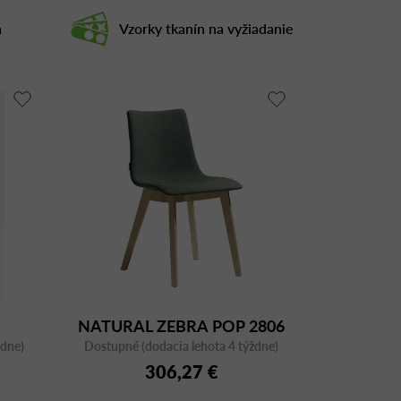
a
Vzorky tkanín na vyžiadanie
NATURAL ZEBRA POP 2806
ždne)
Dostupné (dodacia lehota 4 týždne)
306,27 €