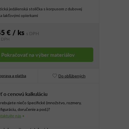
tická jedálenská stolička s korpusom z dubovej
 a lakťovými opierkami
45 €
/ ks
z DPH
vá cena:
Pokračovať na výber materiálov
prava a platba
Do obľúbených
ť o cenovú kalkuláciu
rebujete niečo špecifické (množstvo, rozmery,
figuráciu, doručenie a pod.)?