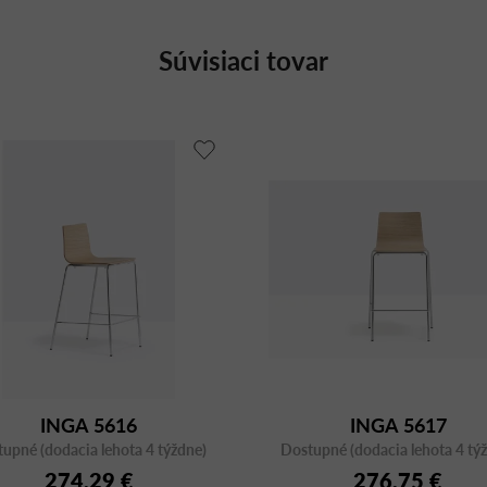
Súvisiaci tovar
INGA 5616
INGA 5617
upné (dodacia lehota 4 týždne)
Dostupné (dodacia lehota 4 tý
274,29 €
276,75 €