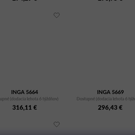
INGA 5664
INGA 5669
upné (dodacia lehota 6 týždňov)
Dostupné (dodacia lehota 6 týž
316,11 €
296,43 €