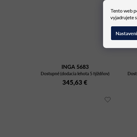
Tento web p
vyjadrujete 
Nastaven
INGA 5683
Dostupné (dodacia lehota 5 týždňov)
Dost
345,63 €