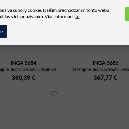
oužíva súbory cookie. Ďalším prechádzaním tohto webu
súhlas s ich používaním. Viac informácií
tu
.
ie
INGA 5684
INGA 5686
upné (dodacia lehota 5 týždňov)
Dostupné (dodacia lehota 5 týž
360,39 €
367,77 €