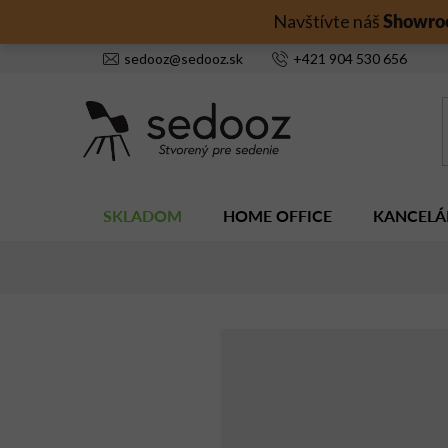
Prejsť
Showro
Navštívte náš
na
obsah
sedooz
@
sedooz.sk
+421
904 530 656
SKLADOM
HOME OFFICE
KANCELÁ