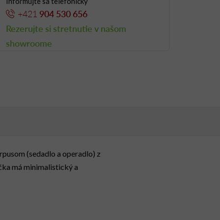
Informujte sa telefonicky
+421
904 530 656
Rezerujte si stretnutie v našom
showroome
rpusom (sedadlo a operadlo) z
čka má minimalistický a