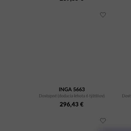
INGA 5663
Dostupné (dodacia lehota 6 týždňov)
Dost
296,43 €