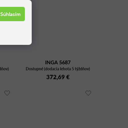
Súhlasím
INGA 5687
dňov)
Dostupné (dodacia lehota 5 týždňov)
372,69 €