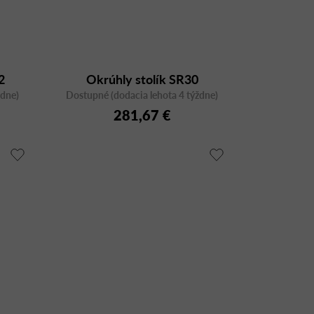
2
Okrúhly stolík SR30
ždne)
Dostupné (dodacia lehota 4 týždne)
281,67 €