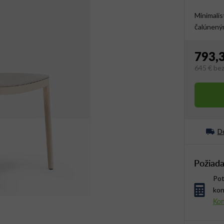
Minimalis
čalúnený
793,
645 €
be
Jednotko
Do
Požiada
Pot
kon