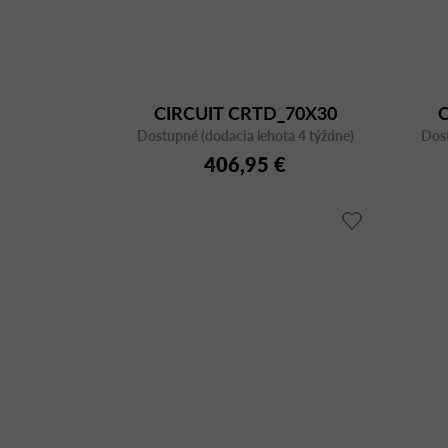
CIRCUIT CRTD_70X30
Dostupné (dodacia lehota 4 týždne)
BIANCO CFP BI
Dost
406,95 €