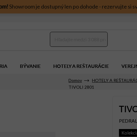
om!
Showroom je dostupný len po dohode - rezervujte si sv
RIA
BÝVANIE
HOTELY A REŠTAURÁCIE
VEREJ
Domov
HOTELY A REŠTAURÁ
TIVOLI 2801
TIVO
PEDRAL
Kolekc