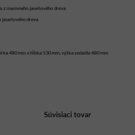
lo z masívneho jaseňového dreva
o jaseňového dreva
šírka 480 mm x hĺbka 530 mm, výška sedadla 480 mm
Súvisiaci tovar