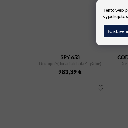
Tento web p
vyjadrujete 
Nastaven
SPY 653
COD
Dostupné (dodacia lehota 4 týždne)
Dost
983,39 €