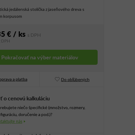
tická jedálenská stolička z jaseňového dreva s
m korpusom
35 €
/ ks
z DPH
vá cena:
Pokračovať na výber materiálov
prava a platba
Do obľúbených
ť o cenovú kalkuláciu
rebujete niečo špecifické (množstvo, rozmery,
figuráciu, doručenie a pod.)?