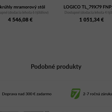
krúhly mramorový stôl
LOGICO TL_79X79 FNP
upné (dodacia lehota 6 týždňov)
AVOLO, priemer 140 cm
Dostupné (dodacia lehota 4 tý
4 546,08 €
1 051,34 €
Podobné produkty
Doprava nad 300 € zadarmo
2-7 ročná záruk