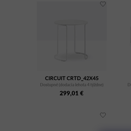
CIRCUIT CRTD_42X45
Dostupné (dodacia lehota 4 týždne)
BIANCO CFP BI
D
299,01 €