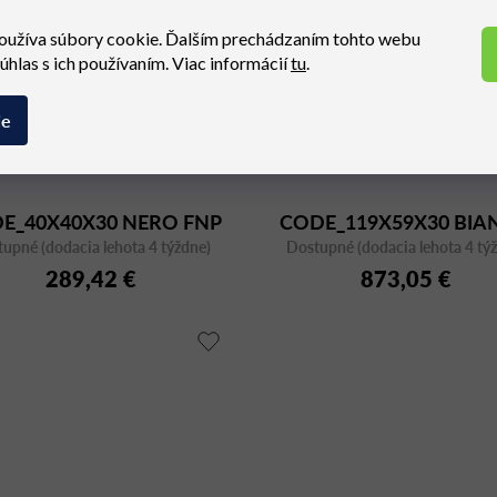
oužíva súbory cookie. Ďalším prechádzaním tohto webu
súhlas s ich používaním. Viac informácií
tu
.
ie
E_40X40X30 NERO FNP
CODE_119X59X30 BIA
upné (dodacia lehota 4 týždne)
NE
Dostupné (dodacia lehota 4 tý
289,42 €
873,05 €