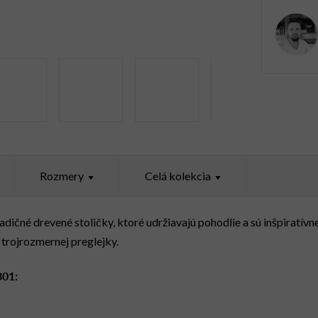
Rozmery
Celá kolekcia
dičné drevené stoličky, ktoré udržiavajú pohodlie a sú inšpiratívn
trojrozmernej preglejky.
801: