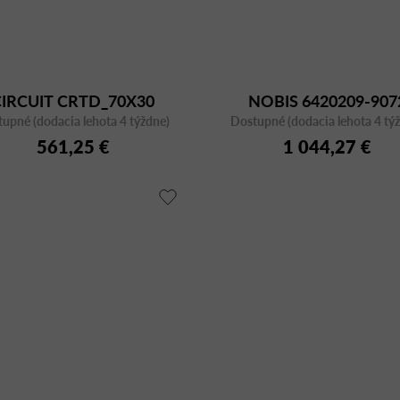
CIRCUIT CRTD_70X30
NOBIS 6420209-907
upné (dodacia lehota 4 týždne)
TITANIUM
Dostupné (dodacia lehota 4 tý
561,25 €
1 044,27 €