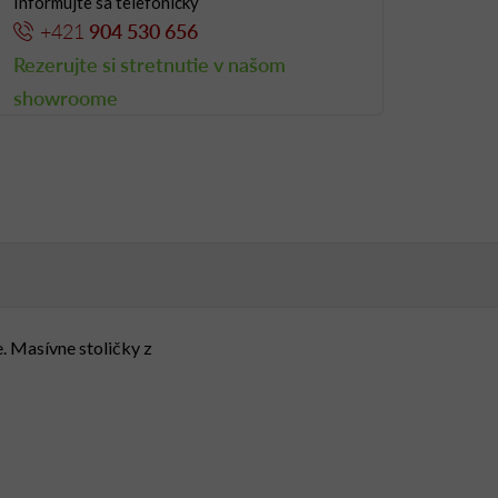
Informujte sa telefonicky
+421
904 530 656
Rezerujte si stretnutie v našom
showroome
e. Masívne stoličky z