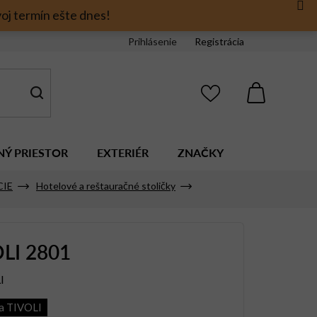
oj termín ešte dnes!
Prihlásenie
Registrácia
NÁKUPNÝ
KOŠÍK
NÝ PRIESTOR
EXTERIÉR
ZNAČKY
CIE
Hotelové a reštauračné stoličky
LI 2801
I
ia TIVOLI