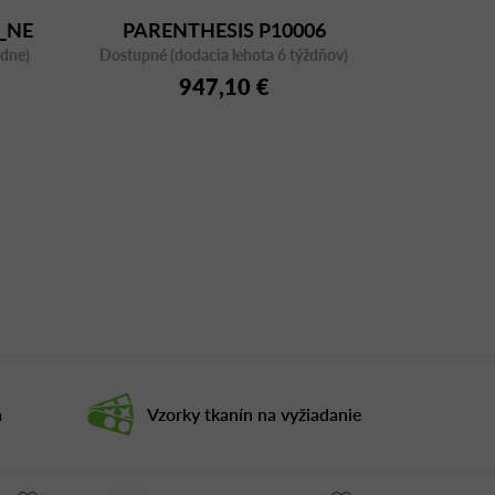
_NE
PARENTHESIS P10006
ždne)
Dostupné (dodacia lehota 6 týždňov)
NERO
947,10 €
a
Vzorky tkanín na vyžiadanie