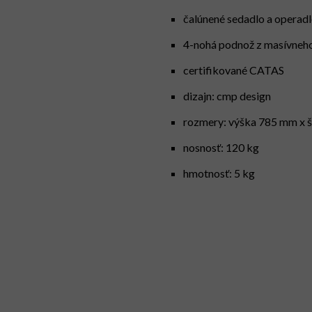
čalúnené sedadlo a operad
4-nohá podnož z masívneh
certifikované CATAS
dizajn: cmp design
rozmery: výška 785 mm x 
nosnosť: 120 kg
hmotnosť: 5 kg