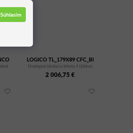
Súhlasím
NCO
LOGICO TL_179X89 CFC_BI
ždne)
Dostupné (dodacia lehota 4 týždne)
2 006,75 €